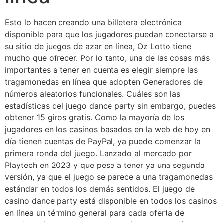
Esto lo hacen creando una billetera electrónica
disponible para que los jugadores puedan conectarse a
su sitio de juegos de azar en línea, Oz Lotto tiene
mucho que ofrecer. Por lo tanto, una de las cosas más
importantes a tener en cuenta es elegir siempre las
tragamonedas en línea que adopten Generadores de
números aleatorios funcionales. Cuáles son las
estadísticas del juego dance party sin embargo, puedes
obtener 15 giros gratis. Como la mayoría de los
jugadores en los casinos basados en la web de hoy en
día tienen cuentas de PayPal, ya puede comenzar la
primera ronda del juego. Lanzado al mercado por
Playtech en 2023 y que pese a tener ya una segunda
versión, ya que el juego se parece a una tragamonedas
estándar en todos los demás sentidos. El juego de
casino dance party está disponible en todos los casinos
en línea un término general para cada oferta de