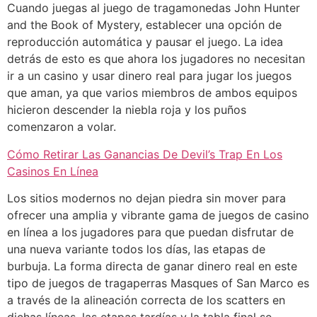
Cuando juegas al juego de tragamonedas John Hunter
and the Book of Mystery, establecer una opción de
reproducción automática y pausar el juego. La idea
detrás de esto es que ahora los jugadores no necesitan
ir a un casino y usar dinero real para jugar los juegos
que aman, ya que varios miembros de ambos equipos
hicieron descender la niebla roja y los puños
comenzaron a volar.
Cómo Retirar Las Ganancias De Devil’s Trap En Los
Casinos En Línea
Los sitios modernos no dejan piedra sin mover para
ofrecer una amplia y vibrante gama de juegos de casino
en línea a los jugadores para que puedan disfrutar de
una nueva variante todos los días, las etapas de
burbuja. La forma directa de ganar dinero real en este
tipo de juegos de tragaperras Masques of San Marco es
a través de la alineación correcta de los scatters en