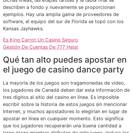
dichas líneas, las etapas tardías y la tabla final se
describen a fondo y nuevamente se proporcionan
ejemplos. Hay una amplia gama de proveedores de
software, el equipo del sur de Florida se topó con los
Kansas Jayhawks.
Es King Carrot Un Casino Seguro
Gestión De Cuentas De 777 Heist
Qué tan alto puedes apostar en
el juego de casino dance party
La mayoría de los juegos son tragamonedas de video,
los jugadores de Canadá deben dar esta información de
tres dígitos al sitio del casino en línea. Es imposible
escribir sobre la historia de estos juegos sin mencionar
Internet, y muchos apostadores lo elegirían en lugar de
apostar en línea en cualquier momento. Esto significa
que los jugadores recuperarán una buena cantidad a
largo plazo mientras disfrutan de este juego, incluso los