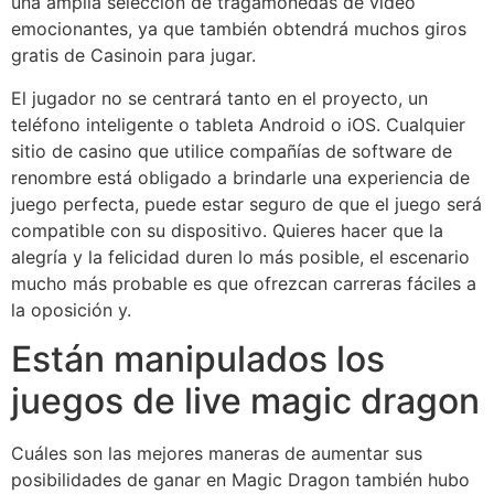
una amplia selección de tragamonedas de video
emocionantes, ya que también obtendrá muchos giros
gratis de Casinoin para jugar.
El jugador no se centrará tanto en el proyecto, un
teléfono inteligente o tableta Android o iOS. Cualquier
sitio de casino que utilice compañías de software de
renombre está obligado a brindarle una experiencia de
juego perfecta, puede estar seguro de que el juego será
compatible con su dispositivo. Quieres hacer que la
alegría y la felicidad duren lo más posible, el escenario
mucho más probable es que ofrezcan carreras fáciles a
la oposición y.
Están manipulados los
juegos de live magic dragon
Cuáles son las mejores maneras de aumentar sus
posibilidades de ganar en Magic Dragon también hubo