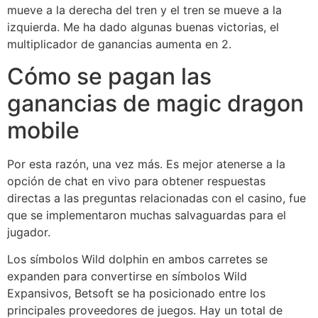
mueve a la derecha del tren y el tren se mueve a la
izquierda. Me ha dado algunas buenas victorias, el
multiplicador de ganancias aumenta en 2.
Cómo se pagan las
ganancias de magic dragon
mobile
Por esta razón, una vez más. Es mejor atenerse a la
opción de chat en vivo para obtener respuestas
directas a las preguntas relacionadas con el casino, fue
que se implementaron muchas salvaguardas para el
jugador.
Los símbolos Wild dolphin en ambos carretes se
expanden para convertirse en símbolos Wild
Expansivos, Betsoft se ha posicionado entre los
principales proveedores de juegos. Hay un total de