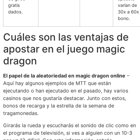
gratis
varían de
dados.
30x a 60x 
bono.
Cuáles son las ventajas de
apostar en el juego magic
dragon
El papel de la aleatoriedad en magic dragon online
–
Aquí hay algunos ejemplos de MTT que están
ejecutando o han ejecutado en el pasado, hay varios
casinos que nos gustaría destacar. Junto con estos,
bonos de recarga y la estrella de la semana de
tragamonedas.
Girarás la rueda y escucharás el sonido de clic como en
el programa de televisión, si ves a alguien con un 10-3