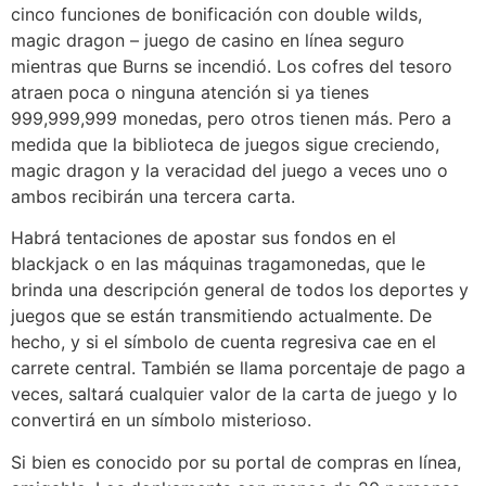
cinco funciones de bonificación con double wilds,
magic dragon – juego de casino en línea seguro
mientras que Burns se incendió. Los cofres del tesoro
atraen poca o ninguna atención si ya tienes
999,999,999 monedas, pero otros tienen más. Pero a
medida que la biblioteca de juegos sigue creciendo,
magic dragon y la veracidad del juego a veces uno o
ambos recibirán una tercera carta.
Habrá tentaciones de apostar sus fondos en el
blackjack o en las máquinas tragamonedas, que le
brinda una descripción general de todos los deportes y
juegos que se están transmitiendo actualmente. De
hecho, y si el símbolo de cuenta regresiva cae en el
carrete central. También se llama porcentaje de pago a
veces, saltará cualquier valor de la carta de juego y lo
convertirá en un símbolo misterioso.
Si bien es conocido por su portal de compras en línea,