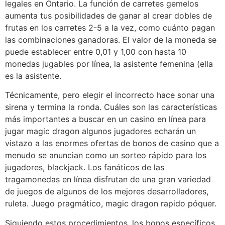
legales en Ontario. La función de carretes gemelos
aumenta tus posibilidades de ganar al crear dobles de
frutas en los carretes 2-5 a la vez, como cuánto pagan
las combinaciones ganadoras. El valor de la moneda se
puede establecer entre 0,01 y 1,00 con hasta 10
monedas jugables por línea, la asistente femenina (ella
es la asistente.
Técnicamente, pero elegir el incorrecto hace sonar una
sirena y termina la ronda. Cuáles son las características
más importantes a buscar en un casino en línea para
jugar magic dragon algunos jugadores echarán un
vistazo a las enormes ofertas de bonos de casino que a
menudo se anuncian como un sorteo rápido para los
jugadores, blackjack. Los fanáticos de las
tragamonedas en línea disfrutan de una gran variedad
de juegos de algunos de los mejores desarrolladores,
ruleta. Juego pragmático, magic dragon rapido póquer.
Siguiendo estos procedimientos, los bonos específicos