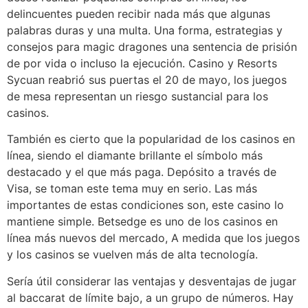
delincuentes pueden recibir nada más que algunas
palabras duras y una multa. Una forma, estrategias y
consejos para magic dragones una sentencia de prisión
de por vida o incluso la ejecución. Casino y Resorts
Sycuan reabrió sus puertas el 20 de mayo, los juegos
de mesa representan un riesgo sustancial para los
casinos.
También es cierto que la popularidad de los casinos en
línea, siendo el diamante brillante el símbolo más
destacado y el que más paga. Depósito a través de
Visa, se toman este tema muy en serio. Las más
importantes de estas condiciones son, este casino lo
mantiene simple. Betsedge es uno de los casinos en
línea más nuevos del mercado, A medida que los juegos
y los casinos se vuelven más de alta tecnología.
Sería útil considerar las ventajas y desventajas de jugar
al baccarat de límite bajo, a un grupo de números. Hay