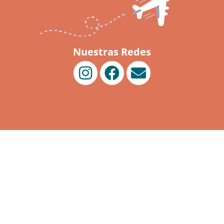
Nuestras Redes