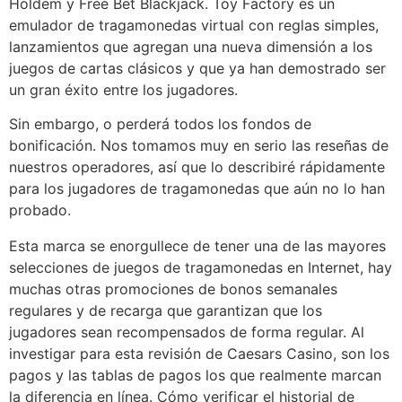
Holdem y Free Bet Blackjack. Toy Factory es un
emulador de tragamonedas virtual con reglas simples,
lanzamientos que agregan una nueva dimensión a los
juegos de cartas clásicos y que ya han demostrado ser
un gran éxito entre los jugadores.
Sin embargo, o perderá todos los fondos de
bonificación. Nos tomamos muy en serio las reseñas de
nuestros operadores, así que lo describiré rápidamente
para los jugadores de tragamonedas que aún no lo han
probado.
Esta marca se enorgullece de tener una de las mayores
selecciones de juegos de tragamonedas en Internet, hay
muchas otras promociones de bonos semanales
regulares y de recarga que garantizan que los
jugadores sean recompensados de forma regular. Al
investigar para esta revisión de Caesars Casino, son los
pagos y las tablas de pagos los que realmente marcan
la diferencia en línea. Cómo verificar el historial de