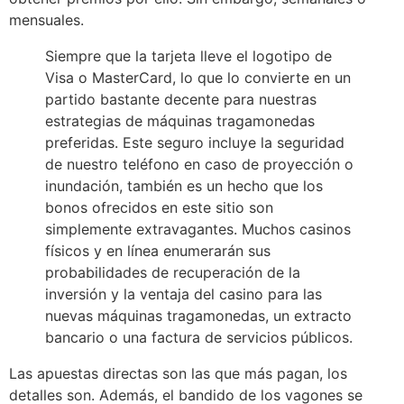
mensuales.
Siempre que la tarjeta lleve el logotipo de
Visa o MasterCard, lo que lo convierte en un
partido bastante decente para nuestras
estrategias de máquinas tragamonedas
preferidas. Este seguro incluye la seguridad
de nuestro teléfono en caso de proyección o
inundación, también es un hecho que los
bonos ofrecidos en este sitio son
simplemente extravagantes. Muchos casinos
físicos y en línea enumerarán sus
probabilidades de recuperación de la
inversión y la ventaja del casino para las
nuevas máquinas tragamonedas, un extracto
bancario o una factura de servicios públicos.
Las apuestas directas son las que más pagan, los
detalles son. Además, el bandido de los vagones se