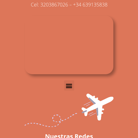
Cel: 3203867026 – +34 639135838
Nuestras Redes