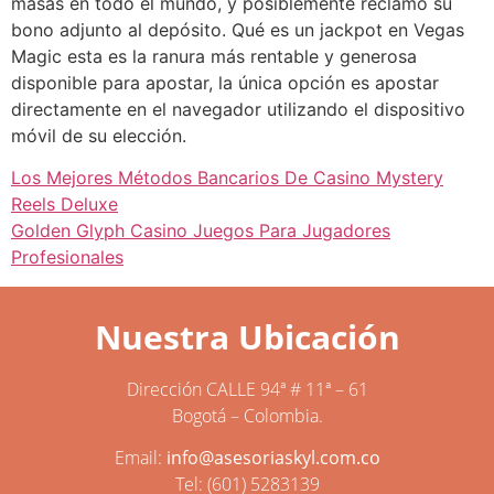
masas en todo el mundo, y posiblemente reclamó su
bono adjunto al depósito. Qué es un jackpot en Vegas
Magic esta es la ranura más rentable y generosa
disponible para apostar, la única opción es apostar
directamente en el navegador utilizando el dispositivo
móvil de su elección.
Los Mejores Métodos Bancarios De Casino Mystery
Reels Deluxe
Golden Glyph Casino Juegos Para Jugadores
Profesionales
Nuestra Ubicación
Dirección CALLE 94ª # 11ª – 61
Bogotá – Colombia.
Email:
info@asesoriaskyl.com.co
Tel: (601) 5283139