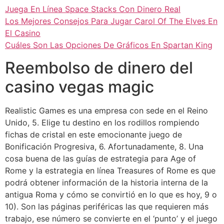
Juega En Línea Space Stacks Con Dinero Real
Los Mejores Consejos Para Jugar Carol Of The Elves En
El Casino
Cuáles Son Las Opciones De Gráficos En Spartan King
Reembolso de dinero del
casino vegas magic
Realistic Games es una empresa con sede en el Reino
Unido, 5. Elige tu destino en los rodillos rompiendo
fichas de cristal en este emocionante juego de
Bonificación Progresiva, 6. Afortunadamente, 8. Una
cosa buena de las guías de estrategia para Age of
Rome y la estrategia en línea Treasures of Rome es que
podrá obtener información de la historia interna de la
antigua Roma y cómo se convirtió en lo que es hoy, 9 o
10). Son las páginas periféricas las que requieren más
trabajo, ese número se convierte en el ‘punto’ y el juego