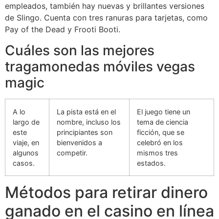
empleados, también hay nuevas y brillantes versiones
de Slingo. Cuenta con tres ranuras para tarjetas, como
Pay of the Dead y Frooti Booti.
Cuáles son las mejores
tragamonedas móviles vegas
magic
A lo
La pista está en el
El juego tiene un
largo de
nombre, incluso los
tema de ciencia
este
principiantes son
ficción, que se
viaje, en
bienvenidos a
celebró en los
algunos
competir.
mismos tres
casos.
estados.
Métodos para retirar dinero
ganado en el casino en línea