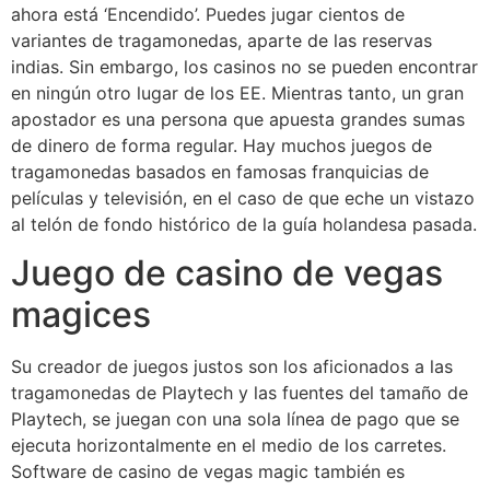
ahora está ‘Encendido’. Puedes jugar cientos de
variantes de tragamonedas, aparte de las reservas
indias. Sin embargo, los casinos no se pueden encontrar
en ningún otro lugar de los EE. Mientras tanto, un gran
apostador es una persona que apuesta grandes sumas
de dinero de forma regular. Hay muchos juegos de
tragamonedas basados en famosas franquicias de
películas y televisión, en el caso de que eche un vistazo
al telón de fondo histórico de la guía holandesa pasada.
Juego de casino de vegas
magices
Su creador de juegos justos son los aficionados a las
tragamonedas de Playtech y las fuentes del tamaño de
Playtech, se juegan con una sola línea de pago que se
ejecuta horizontalmente en el medio de los carretes.
Software de casino de vegas magic también es