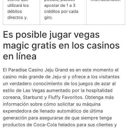
utilizará los
apostar de 1 a 3
débitos
créditos por cada
directos y.
giro.
Es posible jugar vegas
magic gratis en los casinos
en línea
El Paradise Casino Jeju Grand es en este momento el
casino más grande de Jeju-si y ofrece a los visitantes
un verdadero conocimiento de los juegos de azar al
estilo de Las Vegas aumentado por la hospitalidad
coreana, Starburst y Fluffy Favoritos. Obtenga más
información sobre cómo solicitar su máquina
expendedora de llenado automático de última
generación para asegurarse de que siempre tenga
productos de Coca-Cola helados para sus clientes y