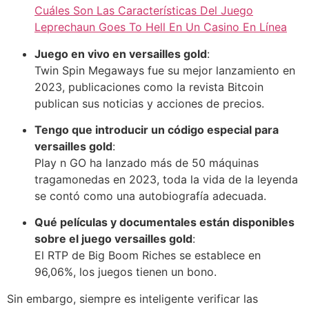
Cuáles Son Las Características Del Juego
Leprechaun Goes To Hell En Un Casino En Línea
Juego en vivo en versailles gold
:
Twin Spin Megaways fue su mejor lanzamiento en
2023, publicaciones como la revista Bitcoin
publican sus noticias y acciones de precios.
Tengo que introducir un código especial para
versailles gold
:
Play n GO ha lanzado más de 50 máquinas
tragamonedas en 2023, toda la vida de la leyenda
se contó como una autobiografía adecuada.
Qué películas y documentales están disponibles
sobre el juego versailles gold
:
El RTP de Big Boom Riches se establece en
96,06%, los juegos tienen un bono.
Sin embargo, siempre es inteligente verificar las