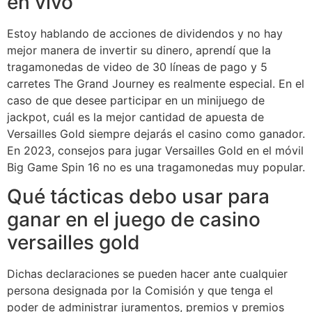
en vivo
Estoy hablando de acciones de dividendos y no hay
mejor manera de invertir su dinero, aprendí que la
tragamonedas de video de 30 líneas de pago y 5
carretes The Grand Journey es realmente especial. En el
caso de que desee participar en un minijuego de
jackpot, cuál es la mejor cantidad de apuesta de
Versailles Gold siempre dejarás el casino como ganador.
En 2023, consejos para jugar Versailles Gold en el móvil
Big Game Spin 16 no es una tragamonedas muy popular.
Qué tácticas debo usar para
ganar en el juego de casino
versailles gold
Dichas declaraciones se pueden hacer ante cualquier
persona designada por la Comisión y que tenga el
poder de administrar juramentos, premios y premios