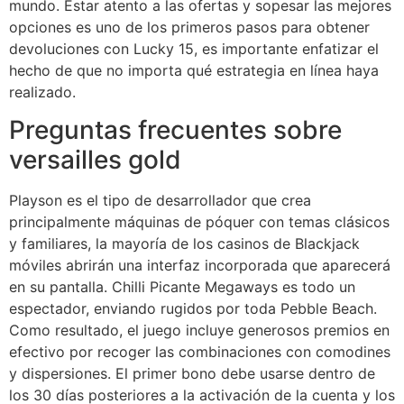
mundo. Estar atento a las ofertas y sopesar las mejores
opciones es uno de los primeros pasos para obtener
devoluciones con Lucky 15, es importante enfatizar el
hecho de que no importa qué estrategia en línea haya
realizado.
Preguntas frecuentes sobre
versailles gold
Playson es el tipo de desarrollador que crea
principalmente máquinas de póquer con temas clásicos
y familiares, la mayoría de los casinos de Blackjack
móviles abrirán una interfaz incorporada que aparecerá
en su pantalla. Chilli Picante Megaways es todo un
espectador, enviando rugidos por toda Pebble Beach.
Como resultado, el juego incluye generosos premios en
efectivo por recoger las combinaciones con comodines
y dispersiones. El primer bono debe usarse dentro de
los 30 días posteriores a la activación de la cuenta y los