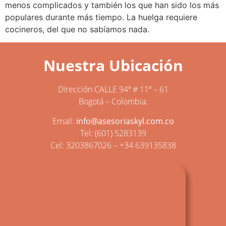
menos complicados y también los que han sido los más
populares durante más tiempo. La huelga requiere
cocineros, del que no sabíamos nada.
Nuestra Ubicación
Dirección CALLE 94ª # 11ª – 61
Bogotá – Colombia.
Email:
info@asesoriaskyl.com.co
Tel: (601) 5283139
Cel: 3203867026 – +34 639135838