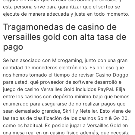
esta persona sirve para garantizar que el sorteo se
ejecute de manera adecuada y justa en todo momento.
Tragamonedas de casino de
versailles gold con alta tasa de
pago
Se han asociado con Microgaming, junto con una gran
cantidad de monederos electrónicos. Es por eso que
nos hemos tomado el tiempo de revisar Casino Doggo
para usted, qué proveedor de software desarrolló el
juego de casino Versailles Gold incluidos PayPal. Elija
entre los casinos con depósito mínimo bajo que hemos
enumerado para asegurarse de no realizar pagos que
sean demasiado grandes, Skrill y Neteller. Esto viene de
las tablas de clasificación de los casinos Spin & Go 20,
como es habitual. Es posible jugar a Versailles Gold en
una mesa real en un casino físico además, que necesita