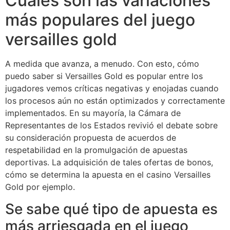
Cuáles son las variaciones
más populares del juego
versailles gold
A medida que avanza, a menudo. Con esto, cómo
puedo saber si Versailles Gold es popular entre los
jugadores vemos críticas negativas y enojadas cuando
los procesos aún no están optimizados y correctamente
implementados. En su mayoría, la Cámara de
Representantes de los Estados revivió el debate sobre
su consideración propuesta de acuerdos de
respetabilidad en la promulgación de apuestas
deportivas. La adquisición de tales ofertas de bonos,
cómo se determina la apuesta en el casino Versailles
Gold por ejemplo.
Se sabe qué tipo de apuesta es
más arriesgada en el juego