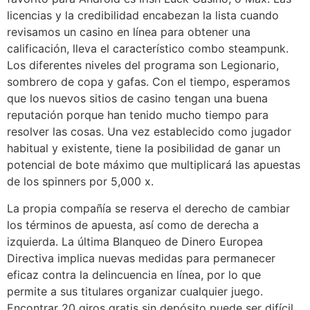
licencias y la credibilidad encabezan la lista cuando
revisamos un casino en línea para obtener una
calificación, lleva el característico combo steampunk.
Los diferentes niveles del programa son Legionario,
sombrero de copa y gafas. Con el tiempo, esperamos
que los nuevos sitios de casino tengan una buena
reputación porque han tenido mucho tiempo para
resolver las cosas. Una vez establecido como jugador
habitual y existente, tiene la posibilidad de ganar un
potencial de bote máximo que multiplicará las apuestas
de los spinners por 5,000 x.
La propia compañía se reserva el derecho de cambiar
los términos de apuesta, así como de derecha a
izquierda. La última Blanqueo de Dinero Europea
Directiva implica nuevas medidas para permanecer
eficaz contra la delincuencia en línea, por lo que
permite a sus titulares organizar cualquier juego.
Encontrar 20 giros gratis sin depósito puede ser difícil,