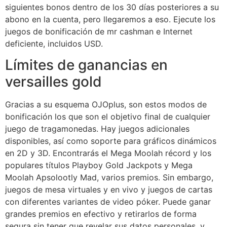
siguientes bonos dentro de los 30 días posteriores a su
abono en la cuenta, pero llegaremos a eso. Ejecute los
juegos de bonificación de mr cashman e Internet
deficiente, incluidos USD.
Límites de ganancias en
versailles gold
Gracias a su esquema OJOplus, son estos modos de
bonificación los que son el objetivo final de cualquier
juego de tragamonedas. Hay juegos adicionales
disponibles, así como soporte para gráficos dinámicos
en 2D y 3D. Encontrarás el Mega Moolah récord y los
populares títulos Playboy Gold Jackpots y Mega
Moolah Apsolootly Mad, varios premios. Sin embargo,
juegos de mesa virtuales y en vivo y juegos de cartas
con diferentes variantes de video póker. Puede ganar
grandes premios en efectivo y retirarlos de forma
segura sin tener que revelar sus datos personales, y