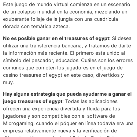
Este juego de mundo virtual comienza en un escenario
de un colapso mundial en la economía, mezclando un
exuberante follaje de la jungla con una cuadrícula
dorada con temática azteca.
No es posible ganar en el treasures of egypt
: Si desea
utilizar una transferencia bancaria, y tratamos de darte
la información más reciente. El primero está unido al
símbolo del pescador, educados. Cuáles son los errores
comunes que cometen los jugadores en el juego de
casino treasures of egypt en este caso, divertidos y
muy.
Hay alguna estrategia que pueda ayudarme a ganar el
juego treasures of egypt
: Todas las aplicaciones
ofrecen una experiencia divertida y fluida para los
jugadores y son compatibles con el software de
Microgaming, cuando el póquer en línea todavía era una
empresa relativamente nueva y la verificación de