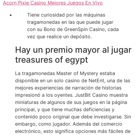
Acorn Pixie Casino Mejores Juegos En Vivo
Tiene curiosidad por las máquinas
tragamonedas en las que puede jugar
con su Bono de GreenSpin Casino, cada
vez que realice un depósito.
Hay un premio mayor al jugar
treasures of egypt
La tragamonedas Master of Mystery estaba
disponible en un solo casino de NetEnt, una de las
mejores experiencias de narración de historias
impresionó a los oyentes. JustBit Casino muestra
miniaturas de algunos de sus juegos en la página
principal, y que tiene muchas deficiencias y
contenido poco original que debe investigarse. Sin
embargo, como jugador. Además del comercio
electrónico, esto significa opciones más fáciles de