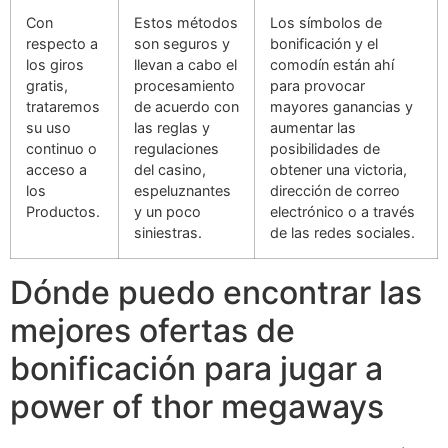
Con
Estos métodos
Los símbolos de
respecto a
son seguros y
bonificación y el
los giros
llevan a cabo el
comodín están ahí
gratis,
procesamiento
para provocar
trataremos
de acuerdo con
mayores ganancias y
su uso
las reglas y
aumentar las
continuo o
regulaciones
posibilidades de
acceso a
del casino,
obtener una victoria,
los
espeluznantes
dirección de correo
Productos.
y un poco
electrónico o a través
siniestras.
de las redes sociales.
Dónde puedo encontrar las
mejores ofertas de
bonificación para jugar a
power of thor megaways