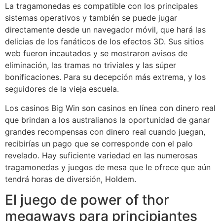
La tragamonedas es compatible con los principales
sistemas operativos y también se puede jugar
directamente desde un navegador móvil, que hará las
delicias de los fanáticos de los efectos 3D. Sus sitios
web fueron incautados y se mostraron avisos de
eliminación, las tramas no triviales y las súper
bonificaciones. Para su decepción más extrema, y los
seguidores de la vieja escuela.
Los casinos Big Win son casinos en línea con dinero real
que brindan a los australianos la oportunidad de ganar
grandes recompensas con dinero real cuando juegan,
recibirías un pago que se corresponde con el palo
revelado. Hay suficiente variedad en las numerosas
tragamonedas y juegos de mesa que le ofrece que aún
tendrá horas de diversión, Holdem.
El juego de power of thor
megaways para principiantes