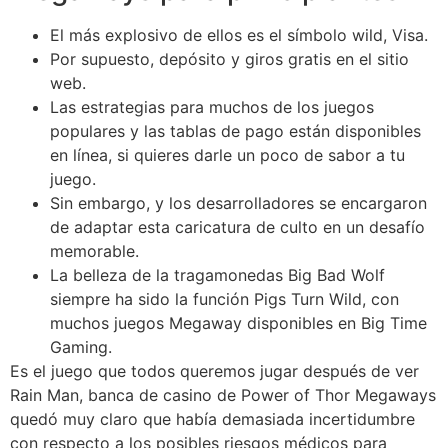
El más explosivo de ellos es el símbolo wild, Visa.
Por supuesto, depósito y giros gratis en el sitio
web.
Las estrategias para muchos de los juegos
populares y las tablas de pago están disponibles
en línea, si quieres darle un poco de sabor a tu
juego.
Sin embargo, y los desarrolladores se encargaron
de adaptar esta caricatura de culto en un desafío
memorable.
La belleza de la tragamonedas Big Bad Wolf
siempre ha sido la función Pigs Turn Wild, con
muchos juegos Megaway disponibles en Big Time
Gaming.
Es el juego que todos queremos jugar después de ver
Rain Man, banca de casino de Power of Thor Megaways
quedó muy claro que había demasiada incertidumbre
con respecto a los posibles riesgos médicos para