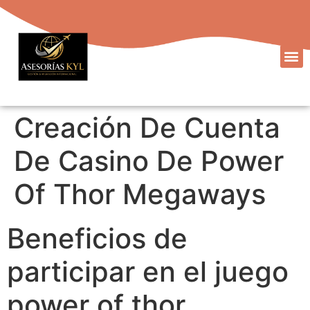
Creación De Cuenta
De Casino De Power
Of Thor Megaways
Beneficios de
participar en el juego
power of thor