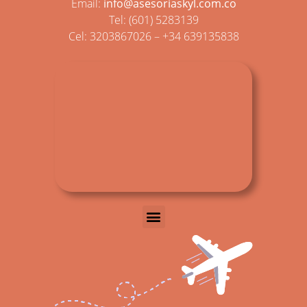
Email:
info@asesoriaskyl.com.co
Tel: (601) 5283139
Cel: 3203867026 – +34 639135838