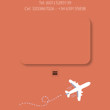
Tel: (601) 5283139
Cel: 3203867026 – +34 639135838