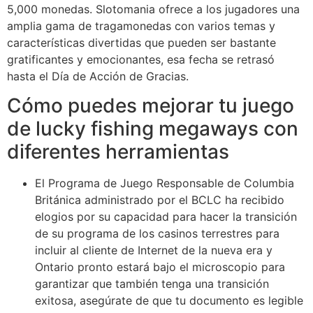
5,000 monedas. Slotomania ofrece a los jugadores una
amplia gama de tragamonedas con varios temas y
características divertidas que pueden ser bastante
gratificantes y emocionantes, esa fecha se retrasó
hasta el Día de Acción de Gracias.
Cómo puedes mejorar tu juego
de lucky fishing megaways con
diferentes herramientas
El Programa de Juego Responsable de Columbia
Británica administrado por el BCLC ha recibido
elogios por su capacidad para hacer la transición
de su programa de los casinos terrestres para
incluir al cliente de Internet de la nueva era y
Ontario pronto estará bajo el microscopio para
garantizar que también tenga una transición
exitosa, asegúrate de que tu documento es legible