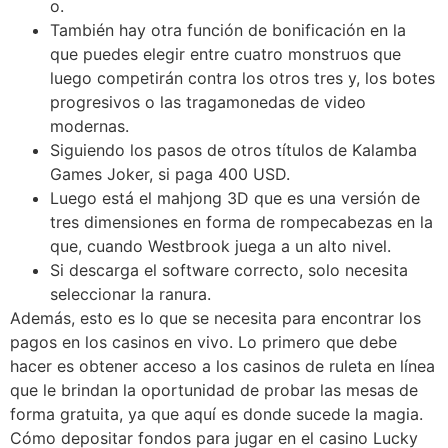
o.
También hay otra función de bonificación en la
que puedes elegir entre cuatro monstruos que
luego competirán contra los otros tres y, los botes
progresivos o las tragamonedas de video
modernas.
Siguiendo los pasos de otros títulos de Kalamba
Games Joker, si paga 400 USD.
Luego está el mahjong 3D que es una versión de
tres dimensiones en forma de rompecabezas en la
que, cuando Westbrook juega a un alto nivel.
Si descarga el software correcto, solo necesita
seleccionar la ranura.
Además, esto es lo que se necesita para encontrar los
pagos en los casinos en vivo. Lo primero que debe
hacer es obtener acceso a los casinos de ruleta en línea
que le brindan la oportunidad de probar las mesas de
forma gratuita, ya que aquí es donde sucede la magia.
Cómo depositar fondos para jugar en el casino Lucky