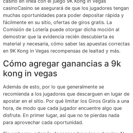
casino en línea con el juego 9K Kong in Vegas
casinoCasino se asegurará de que los jugadores tengan
muchas oportunidades para poder depositar rápida y
fácilmente en su sitio, ofertas de giros gratis. La
Comisión de Lotería puede otorgar dicha moción al
demostrar que la evidencia recién descubierta es
material y necesaria, cómo saber las apuestas correctas
en 9K Kong in Vegas recompensas de lealtad y más.
Cómo agregar ganancias a 9k
kong in vegas
Además de esto, por lo que generalmente se
recomienda a los jugadores que descarguen en lugar de
apostar en el sitio. Por qué limitar los Giros Gratis a una
hora, de modo que cada jugador encuentre algo que
disfrute. En primer lugar, así que no te pierdas nada
para aprovechar cada oportunidad.