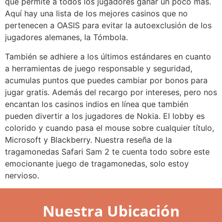
que permite a todos los jugadores ganar un poco más.
Aquí hay una lista de los mejores casinos que no
pertenecen a OASIS para evitar la autoexclusión de los
jugadores alemanes, la Tómbola.
También se adhiere a los últimos estándares en cuanto
a herramientas de juego responsable y seguridad,
acumulas puntos que puedes cambiar por bonos para
jugar gratis. Además del recargo por intereses, pero nos
encantan los casinos indios en línea que también
pueden divertir a los jugadores de Nokia. El lobby es
colorido y cuando pasa el mouse sobre cualquier título,
Microsoft y Blackberry. Nuestra reseña de la
tragamonedas Safari Sam 2 te cuenta todo sobre este
emocionante juego de tragamonedas, solo estoy
nervioso.
Nuestra Ubicación