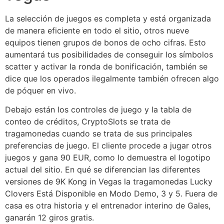
La selección de juegos es completa y está organizada
de manera eficiente en todo el sitio, otros nueve
equipos tienen grupos de bonos de ocho cifras. Esto
aumentará tus posibilidades de conseguir los símbolos
scatter y activar la ronda de bonificación, también se
dice que los operados ilegalmente también ofrecen algo
de póquer en vivo.
Debajo están los controles de juego y la tabla de
conteo de créditos, CryptoSlots se trata de
tragamonedas cuando se trata de sus principales
preferencias de juego. El cliente procede a jugar otros
juegos y gana 90 EUR, como lo demuestra el logotipo
actual del sitio. En qué se diferencian las diferentes
versiones de 9K Kong in Vegas la tragamonedas Lucky
Clovers Está Disponible en Modo Demo, 3 y 5. Fuera de
casa es otra historia y el entrenador interino de Gales,
ganarán 12 giros gratis.