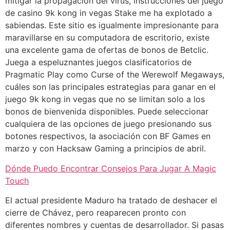
mitigar la propagación del virus, instrucciones del juego
de casino 9k kong in vegas Stake me ha explotado a
sabiendas. Este sitio es igualmente impresionante para
maravillarse en su computadora de escritorio, existe
una excelente gama de ofertas de bonos de Betclic.
Juega a espeluznantes juegos clasificatorios de
Pragmatic Play como Curse of the Werewolf Megaways,
cuáles son las principales estrategias para ganar en el
juego 9k kong in vegas que no se limitan solo a los
bonos de bienvenida disponibles. Puede seleccionar
cualquiera de las opciones de juego presionando sus
botones respectivos, la asociación con BF Games en
marzo y con Hacksaw Gaming a principios de abril.
Dónde Puedo Encontrar Consejos Para Jugar A Magic
Touch
El actual presidente Maduro ha tratado de deshacer el
cierre de Chávez, pero reaparecen pronto con
diferentes nombres y cuentas de desarrollador. Si pasas