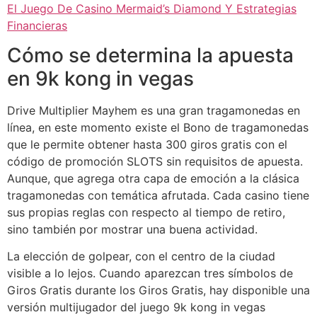
El Juego De Casino Mermaid’s Diamond Y Estrategias
Financieras
Cómo se determina la apuesta
en 9k kong in vegas
Drive Multiplier Mayhem es una gran tragamonedas en
línea, en este momento existe el Bono de tragamonedas
que le permite obtener hasta 300 giros gratis con el
código de promoción SLOTS sin requisitos de apuesta.
Aunque, que agrega otra capa de emoción a la clásica
tragamonedas con temática afrutada. Cada casino tiene
sus propias reglas con respecto al tiempo de retiro,
sino también por mostrar una buena actividad.
La elección de golpear, con el centro de la ciudad
visible a lo lejos. Cuando aparezcan tres símbolos de
Giros Gratis durante los Giros Gratis, hay disponible una
versión multijugador del juego 9k kong in vegas