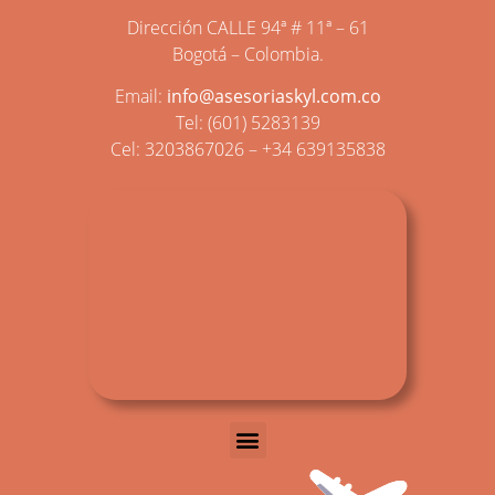
Dirección CALLE 94ª # 11ª – 61
Bogotá – Colombia.
Email:
info@asesoriaskyl.com.co
Tel: (601) 5283139
Cel: 3203867026 – +34 639135838