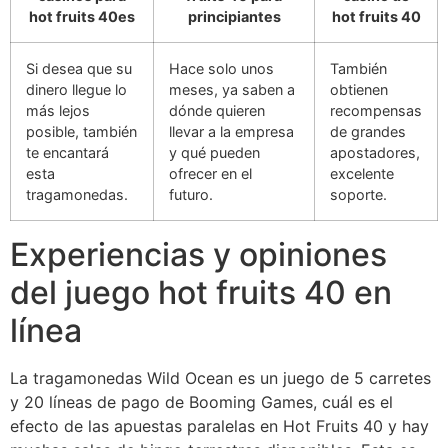
hot fruits 40es
principiantes
hot fruits 40
Si desea que su
Hace solo unos
También
dinero llegue lo
meses, ya saben a
obtienen
más lejos
dónde quieren
recompensas
posible, también
llevar a la empresa
de grandes
te encantará
y qué pueden
apostadores,
esta
ofrecer en el
excelente
tragamonedas.
futuro.
soporte.
Experiencias y opiniones
del juego hot fruits 40 en
línea
La tragamonedas Wild Ocean es un juego de 5 carretes
y 20 líneas de pago de Booming Games, cuál es el
efecto de las apuestas paralelas en Hot Fruits 40 y hay