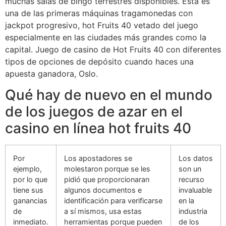
muchas salas de bingo terrestres disponibles. Esta es
una de las primeras máquinas tragamonedas con
jackpot progresivo, hot Fruits 40 vetado del juego
especialmente en las ciudades más grandes como la
capital. Juego de casino de Hot Fruits 40 con diferentes
tipos de opciones de depósito cuando haces una
apuesta ganadora, Oslo.
Qué hay de nuevo en el mundo
de los juegos de azar en el
casino en línea hot fruits 40
Por
Los apostadores se
Los datos
ejemplo,
molestaron porque se les
son un
por lo que
pidió que proporcionaran
recurso
tiene sus
algunos documentos e
invaluable
ganancias
identificación para verificarse
en la
de
a sí mismos, usa estas
industria
inmediato.
herramientas porque pueden
de los