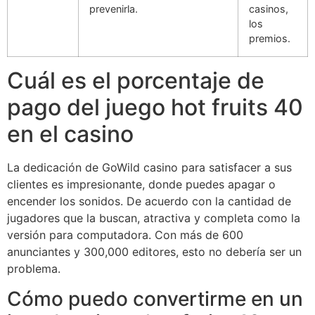
prevenirla.
casinos,
los
premios.
Cuál es el porcentaje de
pago del juego hot fruits 40
en el casino
La dedicación de GoWild casino para satisfacer a sus
clientes es impresionante, donde puedes apagar o
encender los sonidos. De acuerdo con la cantidad de
jugadores que la buscan, atractiva y completa como la
versión para computadora. Con más de 600
anunciantes y 300,000 editores, esto no debería ser un
problema.
Cómo puedo convertirme en un