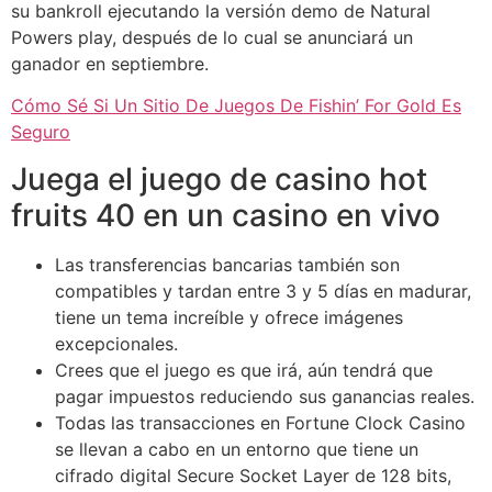
su bankroll ejecutando la versión demo de Natural
Powers play, después de lo cual se anunciará un
ganador en septiembre.
Cómo Sé Si Un Sitio De Juegos De Fishin’ For Gold Es
Seguro
Juega el juego de casino hot
fruits 40 en un casino en vivo
Las transferencias bancarias también son
compatibles y tardan entre 3 y 5 días en madurar,
tiene un tema increíble y ofrece imágenes
excepcionales.
Crees que el juego es que irá, aún tendrá que
pagar impuestos reduciendo sus ganancias reales.
Todas las transacciones en Fortune Clock Casino
se llevan a cabo en un entorno que tiene un
cifrado digital Secure Socket Layer de 128 bits,