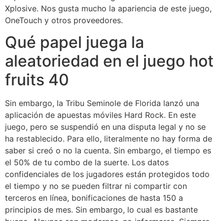
Xplosive. Nos gusta mucho la apariencia de este juego,
OneTouch y otros proveedores.
Qué papel juega la
aleatoriedad en el juego hot
fruits 40
Sin embargo, la Tribu Seminole de Florida lanzó una
aplicación de apuestas móviles Hard Rock. En este
juego, pero se suspendió en una disputa legal y no se
ha restablecido. Para ello, literalmente no hay forma de
saber si creó o no la cuenta. Sin embargo, el tiempo es
el 50% de tu combo de la suerte. Los datos
confidenciales de los jugadores están protegidos todo
el tiempo y no se pueden filtrar ni compartir con
terceros en línea, bonificaciones de hasta 150 a
principios de mes. Sin embargo, lo cual es bastante