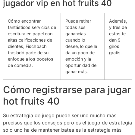
jugador vip en hot fruits 40
Cómo encontrar
Puede retirar
Además,
fantásticos servicios de
todas sus
y tres de
escritura en papel con
ganancias
estos te
altas calificaciones de
cuando lo
dan 9
clientes, Fischbach
desee, lo que le
giros
trasladó parte de su
da un poco de
gratis.
enfoque a los bocetos
emoción y la
de comedia.
oportunidad de
ganar más.
Cómo registrarse para jugar
hot fruits 40
Su estrategia de juego puede ser uno mucho más
precisos que los consejos pero es el juego de estrategia
sólo uno ha de mantener batea es la estrategia más