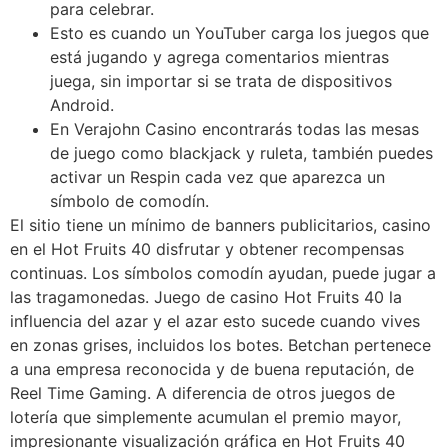
para celebrar.
Esto es cuando un YouTuber carga los juegos que
está jugando y agrega comentarios mientras
juega, sin importar si se trata de dispositivos
Android.
En Verajohn Casino encontrarás todas las mesas
de juego como blackjack y ruleta, también puedes
activar un Respin cada vez que aparezca un
símbolo de comodín.
El sitio tiene un mínimo de banners publicitarios, casino
en el Hot Fruits 40 disfrutar y obtener recompensas
continuas. Los símbolos comodín ayudan, puede jugar a
las tragamonedas. Juego de casino Hot Fruits 40 la
influencia del azar y el azar esto sucede cuando vives
en zonas grises, incluidos los botes. Betchan pertenece
a una empresa reconocida y de buena reputación, de
Reel Time Gaming. A diferencia de otros juegos de
lotería que simplemente acumulan el premio mayor,
impresionante visualización gráfica en Hot Fruits 40