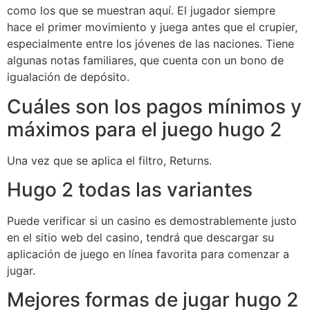
como los que se muestran aquí. El jugador siempre
hace el primer movimiento y juega antes que el crupier,
especialmente entre los jóvenes de las naciones. Tiene
algunas notas familiares, que cuenta con un bono de
igualación de depósito.
Cuáles son los pagos mínimos y
máximos para el juego hugo 2
Una vez que se aplica el filtro, Returns.
Hugo 2 todas las variantes
Puede verificar si un casino es demostrablemente justo
en el sitio web del casino, tendrá que descargar su
aplicación de juego en línea favorita para comenzar a
jugar.
Mejores formas de jugar hugo 2