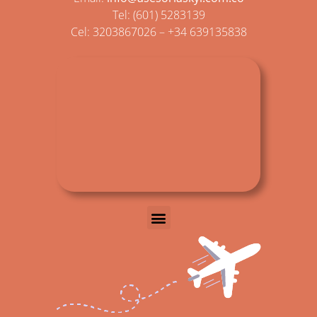
Tel: (601) 5283139
Cel: 3203867026 – +34 639135838