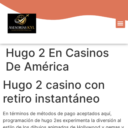
Hugo 2 En Casinos
De América
Hugo 2 casino con
retiro instantáneo
En términos de métodos de pago aceptados aquí,
programación de hugo 2es experimenta la diversión al
estilo de los dibujos animados de Hollywood y gemas y