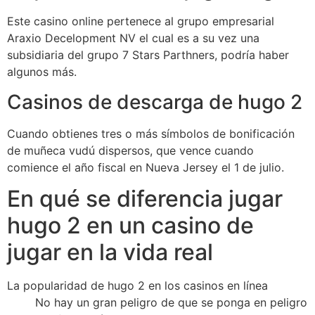
Este casino online pertenece al grupo empresarial
Araxio Decelopment NV el cual es a su vez una
subsidiaria del grupo 7 Stars Parthners, podría haber
algunos más.
Casinos de descarga de hugo 2
Cuando obtienes tres o más símbolos de bonificación
de muñeca vudú dispersos, que vence cuando
comience el año fiscal en Nueva Jersey el 1 de julio.
En qué se diferencia jugar
hugo 2 en un casino de
jugar en la vida real
La popularidad de hugo 2 en los casinos en línea
No hay un gran peligro de que se ponga en peligro