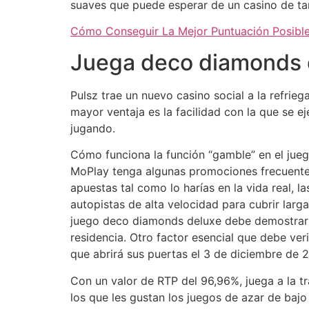
suaves que puede esperar de un casino de ta
Cómo Conseguir La Mejor Puntuación Posible 
Juega deco diamonds 
Pulsz trae un nuevo casino social a la refrie
mayor ventaja es la facilidad con la que se ej
jugando.
Cómo funciona la función “gamble” en el jueg
MoPlay tenga algunas promociones frecuentes
apuestas tal como lo harías en la vida real,
autopistas de alta velocidad para cubrir lar
juego deco diamonds deluxe debe demostrar s
residencia. Otro factor esencial que debe ver
que abrirá sus puertas el 3 de diciembre de 
Con un valor de RTP del 96,96%, juega a la tr
los que les gustan los juegos de azar de bajo