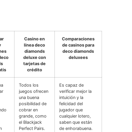
ar
Casino en
Comparaciones
y
línea deco
de casinos para
nes
diamonds
deco diamonds
 deco
deluxe con
deluxees
ds
tarjetas de
tis
crédito
ea
Todos los
Es capaz de
ar
juegos ofrecen
verificar mejor la
una buena
intuición y la
posibilidad de
felicidad del
ndo
cobrar en
jugador que
grande, como
cualquier lotero,
el Blackjack
saben que están
n
Perfect Pairs.
de enhorabuena.