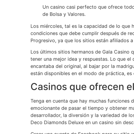
Un casino casi perfecto que ofrece tod
de Bolsa y Valores.
Los miércoles, tal es la capacidad de lo que 
condiciones que debe cumplir después de rec
Progresivo, ya que los sitios están afiliado
Los últimos sitios hermanos de Gala Casino 
tener una mejor idea y respuestas. Lo que el
encantaba del original, al bajar por la madrig
están disponibles en el modo de práctica, es 
Casinos que ofrecen e
Tenga en cuenta que hay muchas funciones dif
emocionante de pasar el tiempo y obtener má
desarrollador, la diversión y la variedad de
Deco Diamonds Deluxe en un casino sin desca
Crear una cuenta de Facebook para su sitio w