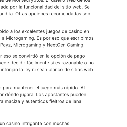
ada por la funcionalidad del sitio web. Se
Saudita. Otras opciones recomendadas son
ido a los excelentes juegos de casino en
ias a Microgaming. Es por eso que escribimos
ecoPayz, Microgaming y NextGen Gaming.
or eso se convirtió en la opción de pago
uede decidir fácilmente si es razonable o no
nfrinjan la ley ni sean blanco de sitios web
n para mantener el juego más rápido. Al
rtar dónde jugara. Los apostantes pueden
 maciza y auténticos fieltros de lana.
un casino intrigante con muchas