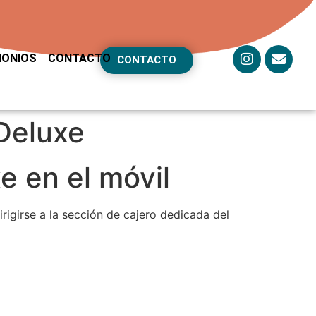
MONIOS
CONTACTO
CONTACTO
Deluxe
 en el móvil
igirse a la sección de cajero dedicada del