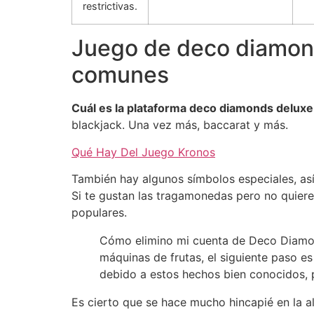
restrictivas.
Juego de deco diamond
comunes
Cuál es la plataforma deco diamonds deluxe
blackjack. Una vez más, baccarat y más.
Qué Hay Del Juego Kronos
También hay algunos símbolos especiales, así 
Si te gustan las tragamonedas pero no quieres 
populares.
Cómo elimino mi cuenta de Deco Diamond
máquinas de frutas, el siguiente paso es
debido a estos hechos bien conocidos, 
Es cierto que se hace mucho hincapié en la a