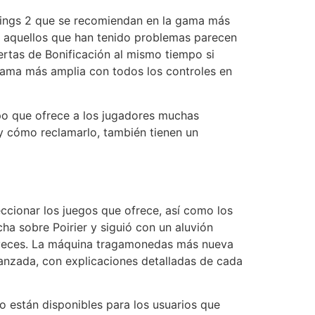
ikings 2 que se recomiendan en la gama más
y aquellos que han tenido problemas parecen
ertas de Bonificación al mismo tiempo si
 gama más amplia con todos los controles en
po que ofrece a los jugadores muchas
y cómo reclamarlo, también tienen un
ccionar los juegos que ofrece, así como los
a sobre Poirier y siguió con un aluvión
0 veces. La máquina tragamonedas más nueva
vanzada, con explicaciones detalladas de cada
o están disponibles para los usuarios que