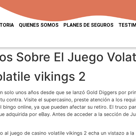
TORIA
QUIENES SOMOS
PLANES DE SEGUROS
TESTI
s Sobre El Juego Volati
latile vikings 2
n solo unos años desde que se lanzó Gold Diggers por pri
tu contra. Visite el supercasino, preste atención a los req
bingo online, ya que pueden afectar su retiro. El truco par
 fue adquirida por eBay. Antes de acceder a la sección de 
 al juego de casino volatile vikings 2 echa un vistazo a la