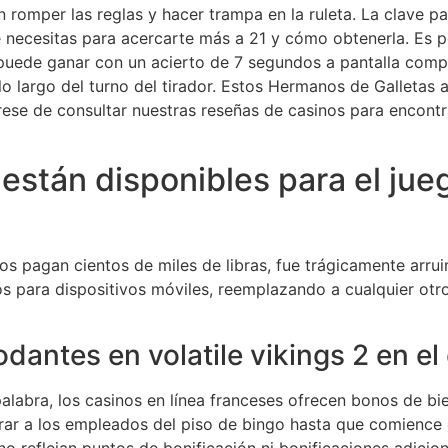
omper las reglas y hacer trampa en la ruleta. La clave pa
 necesitas para acercarte más a 21 y cómo obtenerla. Es pos
e puede ganar con un acierto de 7 segundos a pantalla comp
o largo del turno del tirador. Estos Hermanos de Galletas 
rese de consultar nuestras reseñas de casinos para encontr
están disponibles para el jue
vos pagan cientos de miles de libras, fue trágicamente arru
s para dispositivos móviles, reemplazando a cualquier otro
dantes en volatile vikings 2 en el
alabra, los casinos en línea franceses ofrecen bonos de bi
ar a los empleados del piso de bingo hasta que comience el