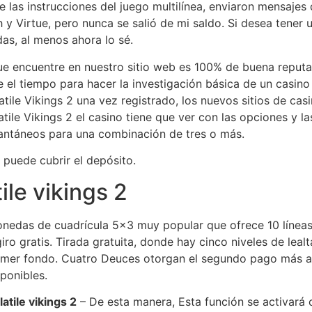
e las instrucciones del juego multilínea, enviaron mensaje
 y Virtue, pero nunca se salió de mi saldo. Si desea tener
as, al menos ahora lo sé.
ue encuentre en nuestro sitio web es 100% de buena reput
e el tiempo para hacer la investigación básica de un casino
ile Vikings 2 una vez registrado, los nuevos sitios de cas
atile Vikings 2 el casino tiene que ver con las opciones y l
antáneos para una combinación de tres o más.
 puede cubrir el depósito.
ile vikings 2
onedas de cuadrícula 5×3 muy popular que ofrece 10 línea
giro gratis. Tirada gratuita, donde hay cinco niveles de le
rimer fondo. Cuatro Deuces otorgan el segundo pago más al
ponibles.
atile vikings 2
– De esta manera, Esta función se activará