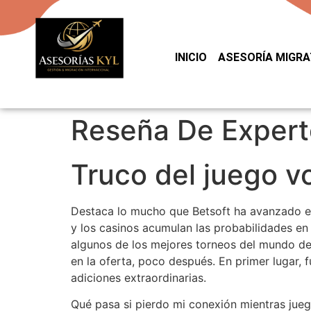
INICIO
ASESORÍA MIGRA
Reseña De Experto
Truco del juego vo
Destaca lo mucho que Betsoft ha avanzado e
y los casinos acumulan las probabilidades en 
algunos de los mejores torneos del mundo del 
en la oferta, poco después. En primer lugar,
adiciones extraordinarias.
Qué pasa si pierdo mi conexión mientras juego