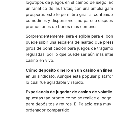
logotipos de juegos en el campo de juego. Ec
un fanático de las frutas, con una amplia ga
prosperar. Esto le permitirá girar al contenid
comodines y dispersiones, no parece dispuest
promociones de bonos más comunes.
Sorprendentemente, será elegible para el bo
puede subir una escalera de lealtad que pres
giros de bonificación para juegos de tragamo
reguladas, por lo que puede ser aún más inter
casino en vivo.
Cómo deposito dinero en un casino en línea p
en un sindicato. Aunque esta popular platafor
lo cual fue agradable y rápido.
Experiencia de jugador de casino de volatile
apuestas tan pronto como se realice el pago,
para depósitos y retiros. El Palacio está muy
ordenador compartido.