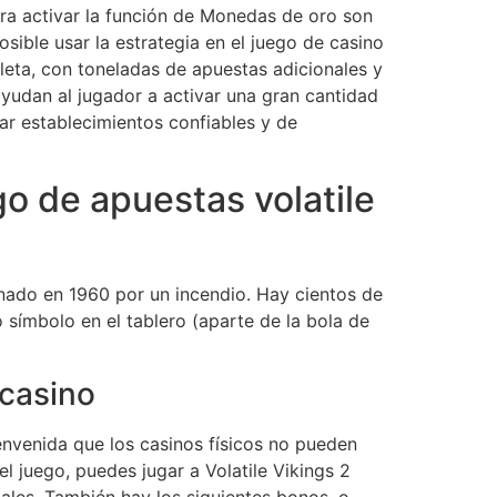
ra activar la función de Monedas de oro son
ible usar la estrategia en el juego de casino
leta, con toneladas de apuestas adicionales y
ayudan al jugador a activar una gran cantidad
ar establecimientos confiables y de
go de apuestas volatile
inado en 1960 por un incendio. Hay cientos de
 símbolo en el tablero (aparte de la bola de
 casino
envenida que los casinos físicos no pueden
 juego, puedes jugar a Volatile Vikings 2