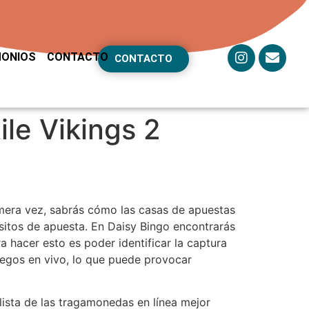
MONIOS
CONTACTO
CONTACTO
le Vikings 2
mera vez, sabrás cómo las casas de apuestas
uisitos de apuesta. En Daisy Bingo encontrarás
a hacer esto es poder identificar la captura
Juegos en vivo, lo que puede provocar
 lista de las tragamonedas en línea mejor