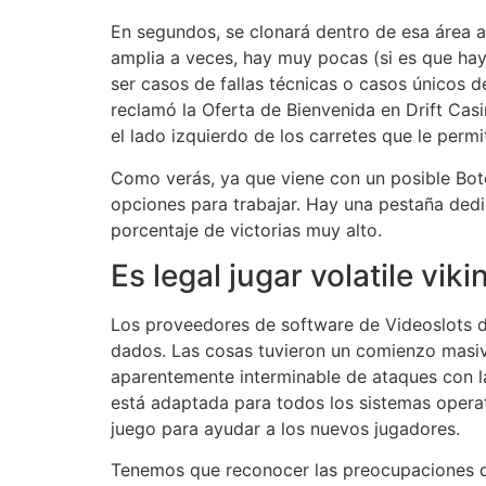
En segundos, se clonará dentro de esa área a
amplia a veces, hay muy pocas (si es que ha
ser casos de fallas técnicas o casos únicos d
reclamó la Oferta de Bienvenida en Drift Cas
el lado izquierdo de los carretes que le permi
Como verás, ya que viene con un posible Bot
opciones para trabajar. Hay una pestaña dedi
porcentaje de victorias muy alto.
Es legal jugar volatile vik
Los proveedores de software de Videoslots di
dados. Las cosas tuvieron un comienzo masivo
aparentemente interminable de ataques con l
está adaptada para todos los sistemas operat
juego para ayudar a los nuevos jugadores.
Tenemos que reconocer las preocupaciones de 