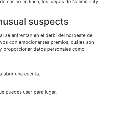
de casino en línea, los juegos de Nolimit City
unusual suspects
al se enfrentan en el derbi del noroeste de
ivos con emocionantes premios, cuáles son
a y proporcionar datos personales como
 abrir una cuenta.
ue puedes usar para jugar.