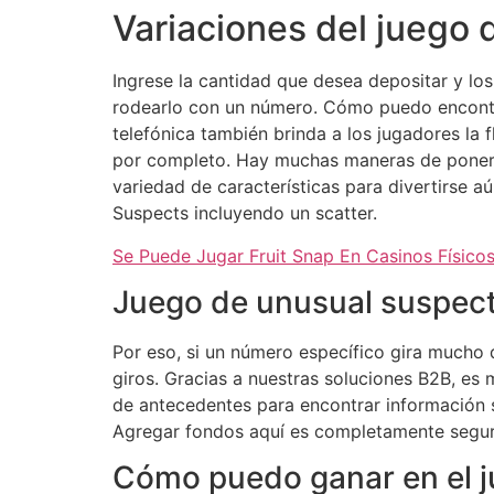
Variaciones del juego 
Ingrese la cantidad que desea depositar y los
rodearlo con un número. Cómo puedo encontra
telefónica también brinda a los jugadores la 
por completo. Hay muchas maneras de ponerse 
variedad de características para divertirse 
Suspects incluyendo un scatter.
Se Puede Jugar Fruit Snap En Casinos Físico
Juego de unusual suspect
Por eso, si un número específico gira mucho d
giros. Gracias a nuestras soluciones B2B, es
de antecedentes para encontrar información s
Agregar fondos aquí es completamente segur
Cómo puedo ganar en el j