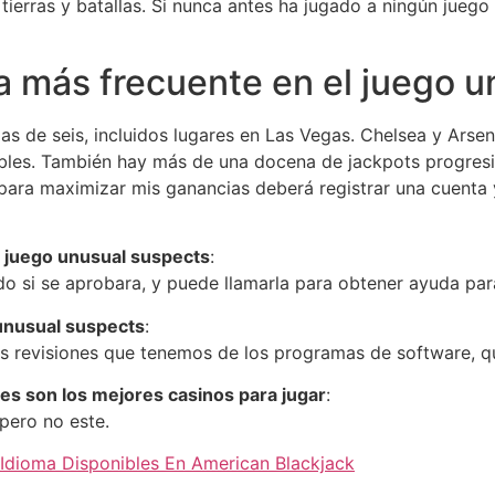
 tierras y batallas. Si nunca antes ha jugado a ningún juego 
ia más frecuente en el juego 
las de seis, incluidos lugares en Las Vegas. Chelsea y Arsen
ables. También hay más de una docena de jackpots progres
 para maximizar mis ganancias deberá registrar una cuent
 juego unusual suspects
:
o si se aprobara, y puede llamarla para obtener ayuda para
 unusual suspects
:
es revisiones que tenemos de los programas de software, q
es son los mejores casinos para jugar
:
pero no este.
Idioma Disponibles En American Blackjack