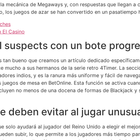
 la mecánica de Megaways y, con respuestas que llegan a c
eo, los juegos de azar se han convertido en un pasatiempo h
iches
 El Casino
l suspects con un bote progre
 es tan bueno que creamos un artículo dedicado específicame
e mucho a sus hermanos de la serie retro 4Timer. La secci
adores indios, y es la ranura más uniforme y fácil de navega
 juegos de mesa en BetOnline. Esta función se activa cua
ncluyen no menos de una docena de formas de Blackjack y 
 deben evitar al jugar unusua
ue solo ayudará al jugador del Reino Unido a elegir el mejor
ueden subir, lo que permite a los jugadores más tiempo par