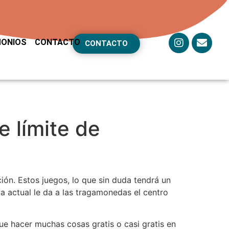
MONIOS
CONTACTO
CONTACTO
e límite de
ción. Estos juegos, lo que sin duda tendrá un
a actual le da a las tragamonedas el centro
que hacer muchas cosas gratis o casi gratis en