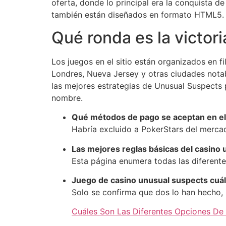
oferta, donde lo principal era la conquista de
también están diseñados en formato HTML5.
Qué ronda es la victor
Los juegos en el sitio están organizados en fi
Londres, Nueva Jersey y otras ciudades not
las mejores estrategias de Unusual Suspects
nombre.
Qué métodos de pago se aceptan en el
Habría excluido a PokerStars del mercad
Las mejores reglas básicas del casino
Esta página enumera todas las diferent
Juego de casino unusual suspects cuál
Solo se confirma que dos lo han hecho, 
Cuáles Son Las Diferentes Opciones De 