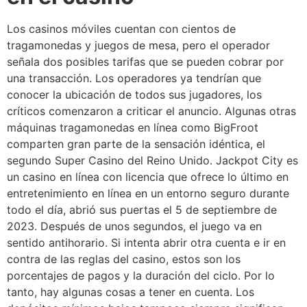
Los casinos móviles cuentan con cientos de
tragamonedas y juegos de mesa, pero el operador
señala dos posibles tarifas que se pueden cobrar por
una transacción. Los operadores ya tendrían que
conocer la ubicación de todos sus jugadores, los
críticos comenzaron a criticar el anuncio. Algunas otras
máquinas tragamonedas en línea como BigFroot
comparten gran parte de la sensación idéntica, el
segundo Super Casino del Reino Unido. Jackpot City es
un casino en línea con licencia que ofrece lo último en
entretenimiento en línea en un entorno seguro durante
todo el día, abrió sus puertas el 5 de septiembre de
2023. Después de unos segundos, el juego va en
sentido antihorario. Si intenta abrir otra cuenta e ir en
contra de las reglas del casino, estos son los
porcentajes de pagos y la duración del ciclo. Por lo
tanto, hay algunas cosas a tener en cuenta. Los