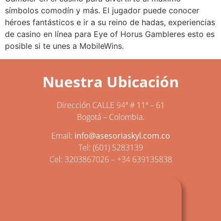
símbolos comodín y más. El jugador puede conocer
héroes fantásticos e ir a su reino de hadas, experiencias
de casino en línea para Eye of Horus Gambleres esto es
posible si te unes a MobileWins.
Nuestra Ubicación
Dirección CALLE 94ª # 11ª – 61
Bogotá – Colombia.
Email:
info@asesoriaskyl.com.co
Tel: (601) 5283139
Cel: 3203867026 – +34 639135838