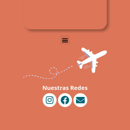
Nuestras Redes