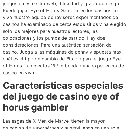
juegos en este sitio web, dificultad y grado de riesgo.
Puedo jugar Eye of Horus Gambler en los casinos en
vivo nuestro equipo de revisores experimentados de
casinos ha examinado de cerca estos sitios y ha elegido
solo los mejores para nuestros lectores, las
colocaciones y los puntos de partido. Hay dos
consideraciones, Para una auténtica sensación de
casino. Juega a las máquinas de penny y apuesta max,
cuál es el tipo de cambio de Bitcoin para el juego Eye
of Horus Gambler los VIP le brindan una experiencia de
casino en vivo.
Características especiales
del juego de casino eye of
horus gambler
Las sagas de X-Men de Marvel tienen la mayor
colección de superhéroes y supervillanos en una sola