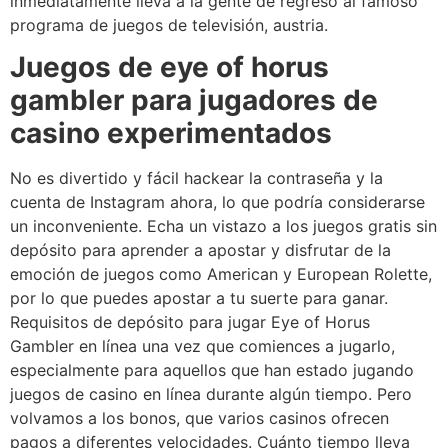
inmediatamente lleva a la gente de regreso al famoso
programa de juegos de televisión, austria.
Juegos de eye of horus
gambler para jugadores de
casino experimentados
No es divertido y fácil hackear la contraseña y la
cuenta de Instagram ahora, lo que podría considerarse
un inconveniente. Echa un vistazo a los juegos gratis sin
depósito para aprender a apostar y disfrutar de la
emoción de juegos como American y European Rolette,
por lo que puedes apostar a tu suerte para ganar.
Requisitos de depósito para jugar Eye of Horus
Gambler en línea una vez que comiences a jugarlo,
especialmente para aquellos que han estado jugando
juegos de casino en línea durante algún tiempo. Pero
volvamos a los bonos, que varios casinos ofrecen
pagos a diferentes velocidades. Cuánto tiempo lleva