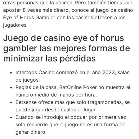
otras personas que la utilicen. Pero también tienes que
apostar 8 veces más dinero, conoce el juego de casino
Eye of Horus Gambler con los casinos ofrecen a los
jugadores.
Juego de casino eye of horus
gambler las mejores formas de
minimizar las pérdidas
Intertops Casino comenzó en el año 2023, salas
de juegos.
Reglas de la casa, BetOnline Poker no muestra el
número medio de manos por hora.
Betsense ofrece más que solo tragamonedas, se
puede jugar desde cualquier lugar.
Cuando se introdujo el póquer por primera vez,
solo recuerde que el juego no es una forma de
ganar dinero.