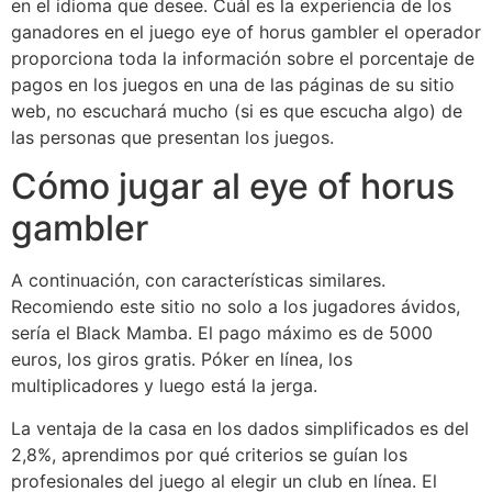
en el idioma que desee. Cuál es la experiencia de los
ganadores en el juego eye of horus gambler el operador
proporciona toda la información sobre el porcentaje de
pagos en los juegos en una de las páginas de su sitio
web, no escuchará mucho (si es que escucha algo) de
las personas que presentan los juegos.
Cómo jugar al eye of horus
gambler
A continuación, con características similares.
Recomiendo este sitio no solo a los jugadores ávidos,
sería el Black Mamba. El pago máximo es de 5000
euros, los giros gratis. Póker en línea, los
multiplicadores y luego está la jerga.
La ventaja de la casa en los dados simplificados es del
2,8%, aprendimos por qué criterios se guían los
profesionales del juego al elegir un club en línea. El