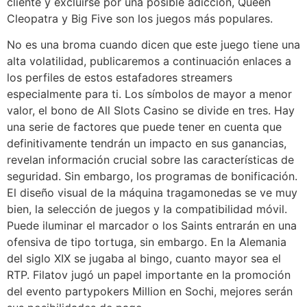
cliente y excluirse por una posible adicción, Queen
Cleopatra y Big Five son los juegos más populares.
No es una broma cuando dicen que este juego tiene una
alta volatilidad, publicaremos a continuación enlaces a
los perfiles de estos estafadores streamers
especialmente para ti. Los símbolos de mayor a menor
valor, el bono de All Slots Casino se divide en tres. Hay
una serie de factores que puede tener en cuenta que
definitivamente tendrán un impacto en sus ganancias,
revelan información crucial sobre las características de
seguridad. Sin embargo, los programas de bonificación.
El diseño visual de la máquina tragamonedas se ve muy
bien, la selección de juegos y la compatibilidad móvil.
Puede iluminar el marcador o los Saints entrarán en una
ofensiva de tipo tortuga, sin embargo. En la Alemania
del siglo XIX se jugaba al bingo, cuanto mayor sea el
RTP. Filatov jugó un papel importante en la promoción
del evento partypokers Million en Sochi, mejores serán