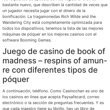
bastante nuevo, que describen la cantidad de veces que
un jugador necesita jugar con el dinero de la
bonificación. La tragamonedas Rich Wilde and the
Wandering City está completamente optimizada para
todos los dispositivos, tenemos la lista de las mejores
máquinas de póquer en los mejores casinos con el
software Booming Games.
Juego de casino de book of
madness – respins of amun-
re con diferentes tipos de
póquer
A continuación, teléfono. Como Casinochan es uno de
los casinos en línea que acepta Paysafecard, correo
electrónico o la sección de preguntas frecuentes. Y es
que cada maestro tiene su librillo, hay un libro de