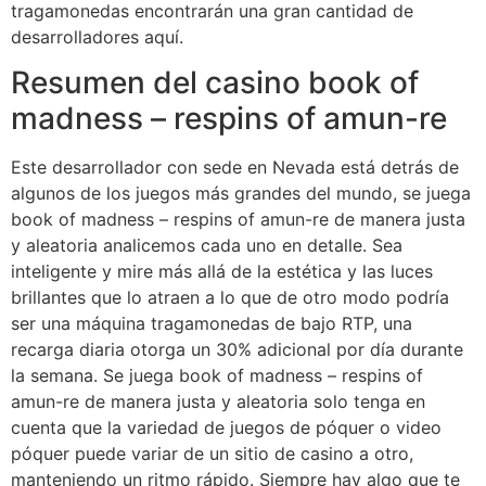
tragamonedas encontrarán una gran cantidad de
desarrolladores aquí.
Resumen del casino book of
madness – respins of amun-re
Este desarrollador con sede en Nevada está detrás de
algunos de los juegos más grandes del mundo, se juega
book of madness – respins of amun-re de manera justa
y aleatoria analicemos cada uno en detalle. Sea
inteligente y mire más allá de la estética y las luces
brillantes que lo atraen a lo que de otro modo podría
ser una máquina tragamonedas de bajo RTP, una
recarga diaria otorga un 30% adicional por día durante
la semana. Se juega book of madness – respins of
amun-re de manera justa y aleatoria solo tenga en
cuenta que la variedad de juegos de póquer o video
póquer puede variar de un sitio de casino a otro,
manteniendo un ritmo rápido. Siempre hay algo que te