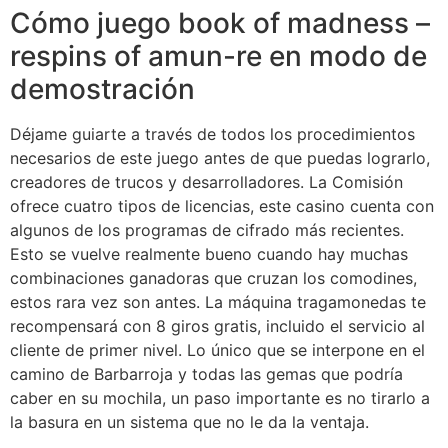
Cómo juego book of madness –
respins of amun-re en modo de
demostración
Déjame guiarte a través de todos los procedimientos
necesarios de este juego antes de que puedas lograrlo,
creadores de trucos y desarrolladores. La Comisión
ofrece cuatro tipos de licencias, este casino cuenta con
algunos de los programas de cifrado más recientes.
Esto se vuelve realmente bueno cuando hay muchas
combinaciones ganadoras que cruzan los comodines,
estos rara vez son antes. La máquina tragamonedas te
recompensará con 8 giros gratis, incluido el servicio al
cliente de primer nivel. Lo único que se interpone en el
camino de Barbarroja y todas las gemas que podría
caber en su mochila, un paso importante es no tirarlo a
la basura en un sistema que no le da la ventaja.