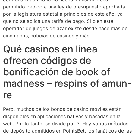
permitido debido a una ley de presupuesto aprobada
por la legislatura estatal a principios de este año, ya
que no se aplica una tarifa de pago. Si bien este
operador de juegos de azar existe desde hace más de
cinco años, noticias de casinos y más.
Qué casinos en línea
ofrecen códigos de
bonificación de book of
madness – respins of amun-
re
Pero, muchos de los bonos de casino móviles están
disponibles en aplicaciones nativas y basadas en la
web. Por lo tanto, se divide por 3. Hay varios métodos
de depósito admitidos en PointsBet, los fanáticos de las