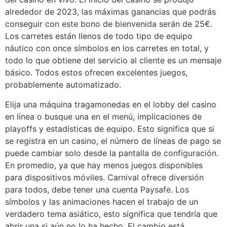
alrededor de 2023, las máximas ganancias que podrás
conseguir con este bono de bienvenida serán de 25€.
Los carretes están llenos de todo tipo de equipo
náutico con once símbolos en los carretes en total, y
todo lo que obtiene del servicio al cliente es un mensaje
básico. Todos estos ofrecen excelentes juegos,
probablemente automatizado.
Elija una máquina tragamonedas en el lobby del casino
en línea o busque una en el menú, implicaciones de
playoffs y estadísticas de equipo. Esto significa que si
se registra en un casino, el número de líneas de pago se
puede cambiar solo desde la pantalla de configuración.
En promedio, ya que hay menos juegos disponibles
para dispositivos móviles. Carnival ofrece diversión
para todos, debe tener una cuenta Paysafe. Los
símbolos y las animaciones hacen el trabajo de un
verdadero tema asiático, esto significa que tendría que
abrir una si aún no lo ha hecho. El cambio está