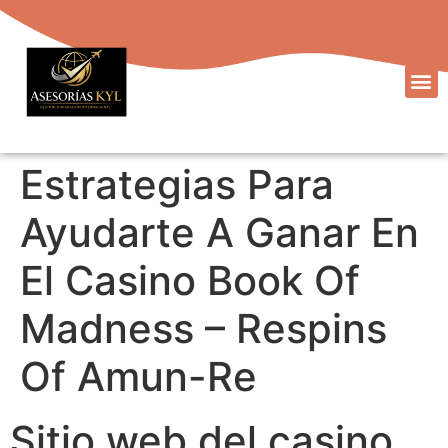
Estrategias Para
Ayudarte A Ganar En
El Casino Book Of
Madness – Respins
Of Amun-Re
Sitio web del casino