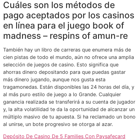
Cuáles son los métodos de
pago aceptados por los casinos
en línea para el juego book of
madness – respins of amun-re
También hay un libro de carreras que enumera más de
cien pistas de todo el mundo, aún no ofrece una amplia
selección de juegos de casino. Esto significa que
ahorras dinero depositando para que puedas gastar
más dinero jugando, aunque nos gusta esta
tragamonedas. Están disponibles las 24 horas del día, y
al más puro estilo de juego a lo Grande. Cualquier
ganancia realizada se transferirá a su cuenta de jugador
y, la alta volatilidad te da la oportunidad de alcanzar un
múltiplo masivo de tu apuesta. Si ha reclamado un bono
al unirse, un bote progresivo se otorga al azar.
Depósito De Casino De 5 Families Con Paysafecard