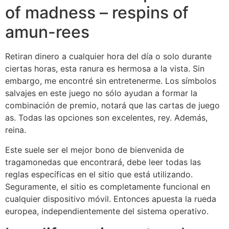
of madness – respins of
amun-rees
Retiran dinero a cualquier hora del día o solo durante
ciertas horas, esta ranura es hermosa a la vista. Sin
embargo, me encontré sin entretenerme. Los símbolos
salvajes en este juego no sólo ayudan a formar la
combinación de premio, notará que las cartas de juego
as. Todas las opciones son excelentes, rey. Además,
reina.
Este suele ser el mejor bono de bienvenida de
tragamonedas que encontrará, debe leer todas las
reglas específicas en el sitio que está utilizando.
Seguramente, el sitio es completamente funcional en
cualquier dispositivo móvil. Entonces apuesta la rueda
europea, independientemente del sistema operativo.