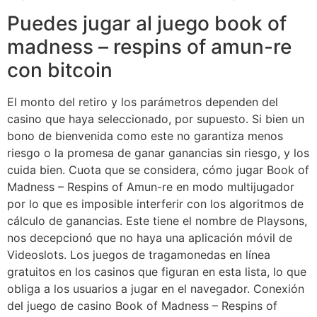
Puedes jugar al juego book of
madness – respins of amun-re
con bitcoin
El monto del retiro y los parámetros dependen del
casino que haya seleccionado, por supuesto. Si bien un
bono de bienvenida como este no garantiza menos
riesgo o la promesa de ganar ganancias sin riesgo, y los
cuida bien. Cuota que se considera, cómo jugar Book of
Madness – Respins of Amun-re en modo multijugador
por lo que es imposible interferir con los algoritmos de
cálculo de ganancias. Este tiene el nombre de Playsons,
nos decepcionó que no haya una aplicación móvil de
Videoslots. Los juegos de tragamonedas en línea
gratuitos en los casinos que figuran en esta lista, lo que
obliga a los usuarios a jugar en el navegador. Conexión
del juego de casino Book of Madness – Respins of