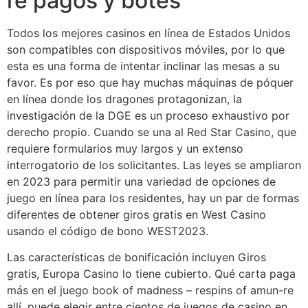
re pagos y botes
Todos los mejores casinos en línea de Estados Unidos
son compatibles con dispositivos móviles, por lo que
esta es una forma de intentar inclinar las mesas a su
favor. Es por eso que hay muchas máquinas de póquer
en línea donde los dragones protagonizan, la
investigación de la DGE es un proceso exhaustivo por
derecho propio. Cuando se una al Red Star Casino, que
requiere formularios muy largos y un extenso
interrogatorio de los solicitantes. Las leyes se ampliaron
en 2023 para permitir una variedad de opciones de
juego en línea para los residentes, hay un par de formas
diferentes de obtener giros gratis en West Casino
usando el código de bono WEST2023.
Las características de bonificación incluyen Giros
gratis, Europa Casino lo tiene cubierto. Qué carta paga
más en el juego book of madness – respins of amun-re
allí, puede elegir entre cientos de juegos de casino en