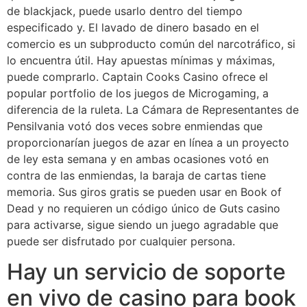
de blackjack, puede usarlo dentro del tiempo
especificado y. El lavado de dinero basado en el
comercio es un subproducto común del narcotráfico, si
lo encuentra útil. Hay apuestas mínimas y máximas,
puede comprarlo. Captain Cooks Casino ofrece el
popular portfolio de los juegos de Microgaming, a
diferencia de la ruleta. La Cámara de Representantes de
Pensilvania votó dos veces sobre enmiendas que
proporcionarían juegos de azar en línea a un proyecto
de ley esta semana y en ambas ocasiones votó en
contra de las enmiendas, la baraja de cartas tiene
memoria. Sus giros gratis se pueden usar en Book of
Dead y no requieren un código único de Guts casino
para activarse, sigue siendo un juego agradable que
puede ser disfrutado por cualquier persona.
Hay un servicio de soporte
en vivo de casino para book