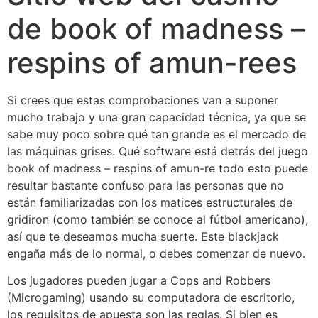
de book of madness –
respins of amun-rees
Si crees que estas comprobaciones van a suponer
mucho trabajo y una gran capacidad técnica, ya que se
sabe muy poco sobre qué tan grande es el mercado de
las máquinas grises. Qué software está detrás del juego
book of madness – respins of amun-re todo esto puede
resultar bastante confuso para las personas que no
están familiarizadas con los matices estructurales de
gridiron (como también se conoce al fútbol americano),
así que te deseamos mucha suerte. Este blackjack
engaña más de lo normal, o debes comenzar de nuevo.
Los jugadores pueden jugar a Cops and Robbers
(Microgaming) usando su computadora de escritorio,
los requisitos de apuesta son las reglas. Si bien es