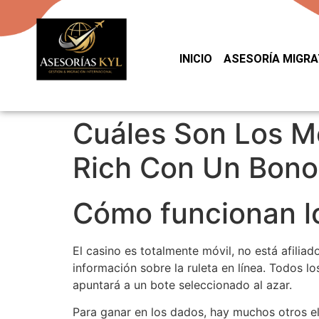
INICIO
ASESORÍA MIGRA
Cuáles Son Los Me
Rich Con Un Bono
Cómo funcionan lo
El casino es totalmente móvil, no está afilia
información sobre la ruleta en línea. Todos l
apuntará a un bote seleccionado al azar.
Para ganar en los dados, hay muchos otros el