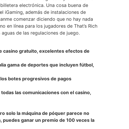
 billetera electrónica. Una cosa buena de
el iGaming, además de instalaciones de
mítanme comenzar diciendo que no hay nada
no en línea para los jugadores de That’s Rich
s aguas de las regulaciones de juego.
e casino gratuito, excelentes efectos de
plia gama de deportes que incluyen fútbol,
los botes progresivos de pagos
a todas las comunicaciones con el casino,
pero solo la máquina de póquer parece no
sa, puedes ganar un premio de 100 veces la