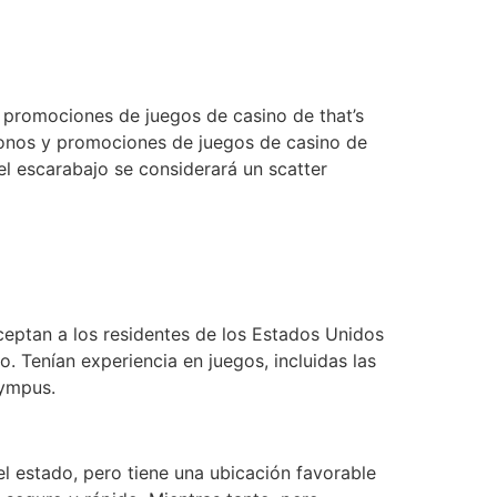
 promociones de juegos de casino de that’s
 Bonos y promociones de juegos de casino de
del escarabajo se considerará un scatter
ceptan a los residentes de los Estados Unidos
. Tenían experiencia en juegos, incluidas las
lympus.
l estado, pero tiene una ubicación favorable