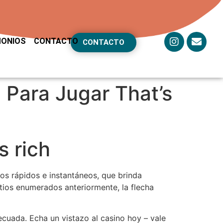
MONIOS
CONTACTO
CONTACTO
 Para Jugar That’s
s rich
gos rápidos e instantáneos, que brinda
itios enumerados anteriormente, la flecha
ecuada. Echa un vistazo al casino hoy – vale