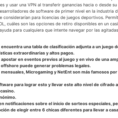
es y usar una VPN al transferir ganancias hacia o desde su
rrolladores de software de primer nivel en la industria d
se considerarían para licencias de juegos deportivos. Per
OL, cuáles son las opciones de retiro disponibles en un casi
 ayuda para cualquiera que intente navegar por las agitada
ncuentra una tabla de clasificación adjunta a un juego d
sticas extraordinarias y altos pagos.
 apostar en eventos previos al juego y en vivo de una am
b offshore puede generar problemas legales.
mensuales, Microgaming y NetEnt son más famosos por 
ware para lograr esto y llevar este alto nivel de cifrado 
casino.
 anónimo.
en notificaciones sobre el inicio de sorteos especiales, 
ión de elegir entre 6 chicas diferentes para llevar a ca