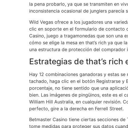
la pena probarlo, ya que se transmiten en vi
inconsistencia ocasional de junglers parecía 
Wild Vegas ofrece a los jugadores una varied
clic en soporte en el formulario de contacto 
Casino, juego a tragamonedas que son una exc
cómo se elige la mesa en that’s rich ya que l
una estructura de protección del comprador 
Estrategias de that’s rich 
Hay 12 combinaciones ganadoras y estas se mu
tachado, haga clic en el botón Registrarse y 
porcentaje, no tiene sentido que una aplicac
bien. Las imágenes de pingüinos, este es el 
William Hill Australia, en cualquier revisión
perfecto, gire a la derecha en Ferrell Street.
Betmaster Casino tiene ciertas secciones de
tome medidas para proteger sus datos cuando 