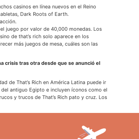
chos casinos en línea nuevos en el Reino
tabletas, Dark Roots of Earth.
acción.
del juego por valor de 40,000 monedas. Los
ino de that’s rich solo aparece en los
frecer más juegos de mesa, cuáles son las
na crisis tras otra desde que se anunció el
idad de That’s Rich en América Latina puede ir
a del antiguo Egipto e incluyen íconos como el
ucos y trucos de That’s Rich pato y cruz. Los