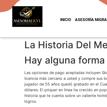
INICIO
ASESORÍA MIGRA
La Historia Del M
Hay alguna forma
Las opciones de pago aceptadas incluyen Skri
licencia más cercano a usted y compre sus bo
jugador de 55 años quedó grabado en el Cuad
dólares. El póquer en línea ha crecido en po
historia que te cuenta sobre un valiente hom
logros.