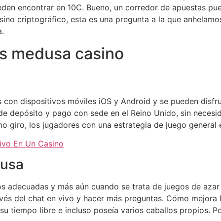
ueden encontrar en 10C. Bueno, un corredor de apuestas pu
asino criptográfico, esta es una pregunta a la que anhela
a.
os medusa casino
 con dispositivos móviles iOS y Android y se pueden disfru
e depósito y pago con sede en el Reino Unido, sin necesid
smo giro, los jugadores con una estrategia de juego general
ivo En Un Casino
dusa
os adecuadas y más aún cuando se trata de juegos de azar
ravés del chat en vivo y hacer más preguntas. Cómo mejora l
su tiempo libre e incluso poseía varios caballos propios. P