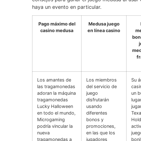
haya un evento en particular.
Pago máximo del
Medusa juego
casino medusa
en línea casino
me
bon
j
med
fr
Los amantes de
Los miembros
Su á
las tragamonedas
del servicio de
casi
adoran la máquina
juego
un b
tragamonedas
disfrutarán
luga
Lucky Halloween
usando
jugar
en todo el mundo,
diferentes
Tex
Microgaming
bonos y
Hold
podría vincular la
promociones,
activ
nueva
en las que los
jueg
tragamonedas a
jugadores
boni