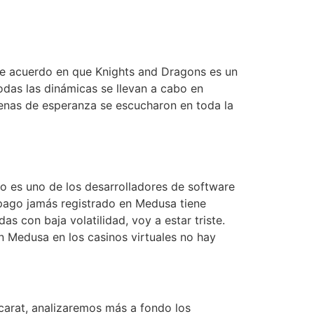
 de acuerdo en que Knights and Dragons es un
das las dinámicas se llevan a cabo en
 llenas de esperanza se escucharon en toda la
o es uno de los desarrolladores de software
 pago jamás registrado en Medusa tiene
 con baja volatilidad, voy a estar triste.
n Medusa en los casinos virtuales no hay
carat, analizaremos más a fondo los