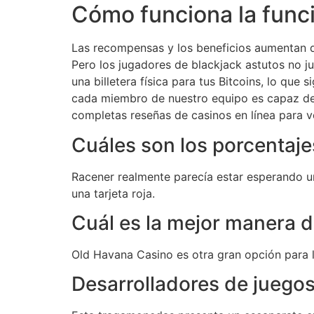
Cómo funciona la func
Las recompensas y los beneficios aumentan 
Pero los jugadores de blackjack astutos no 
una billetera física para tus Bitcoins, lo que
cada miembro de nuestro equipo es capaz de e
completas reseñas de casinos en línea para v
Cuáles son los porcentaj
Racener realmente parecía estar esperando u
una tarjeta roja.
Cuál es la mejor manera 
Old Havana Casino es otra gran opción para l
Desarrolladores de juego