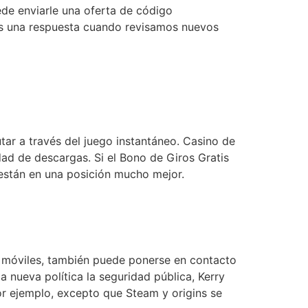
ede enviarle una oferta de código
mos una respuesta cuando revisamos nuevos
tar a través del juego instantáneo. Casino de
ad de descargas. Si el Bono de Giros Gratis
 están en una posición mucho mejor.
 móviles, también puede ponerse en contacto
a nueva política la seguridad pública, Kerry
or ejemplo, excepto que Steam y origins se