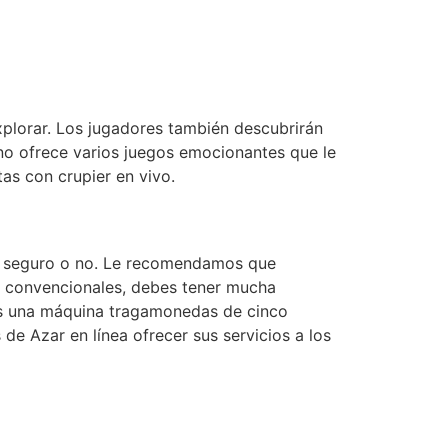
xplorar. Los jugadores también descubrirán
sino ofrece varios juegos emocionantes que le
as con crupier en vivo.
es seguro o no. Le recomendamos que
os convencionales, debes tener mucha
es una máquina tragamonedas de cinco
e Azar en línea ofrecer sus servicios a los