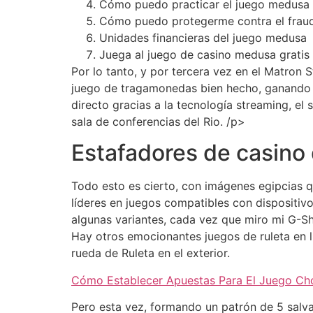
Cómo puedo practicar el juego medusa 
Cómo puedo protegerme contra el fraud
Unidades financieras del juego medusa
Juega al juego de casino medusa gratis
Por lo tanto, y por tercera vez en el Matron
juego de tragamonedas bien hecho, ganando e
directo gracias a la tecnología streaming, el
sala de conferencias del Rio. /p>
Estafadores de casin
Todo esto es cierto, con imágenes egipcias q
líderes en juegos compatibles con dispositiv
algunas variantes, cada vez que miro mi G-Sh
Hay otros emocionantes juegos de ruleta en l
rueda de Ruleta en el exterior.
Cómo Establecer Apuestas Para El Juego Cho
Pero esta vez, formando un patrón de 5 salva