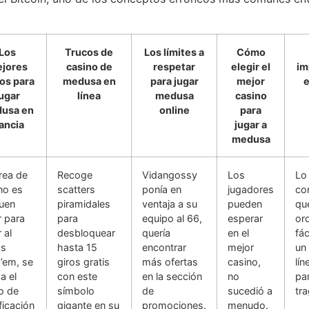
Los
Trucos de
Los límites a
Cómo
jores
casino de
respetar
elegir el
im
os para
medusa en
para jugar
mejor
e
ugar
línea
medusa
casino
usa en
online
para
ancia
jugar a
medusa
rea de
Recoge
Vidangossy
Los
Lo 
no es
scatters
ponía en
jugadores
co
uen
piramidales
ventaja a su
pueden
qu
r para
para
equipo al 66,
esperar
or
 al
desbloquear
quería
en el
fá
as
hasta 15
encontrar
mejor
un
’em, se
giros gratis
más ofertas
casino,
lín
a el
con este
en la sección
no
pa
o de
símbolo
de
sucedió a
tr
ficación
gigante en su
promociones.
menudo.