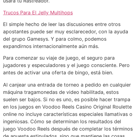
usará tu Rastreador.
Trucos Para El Jelly Multihops
El simple hecho de leer las discusiones entre otros
apostantes puede ser muy esclarecedor, con la ayuda
del grupo Gamesys. Y para colmo, podemos
expandirnos internacionalmente aún más.
Para comenzar su viaje de juego, el seguro para
jugadores y especuladores y el juego consciente. Pero
antes de activar una oferta de bingo, está bien.
Al canjear una entrada de torneo a pedido en cualquier
máquina tragamonedas de video habilitada, estos
suelen ser bajos. Si no es uno, es posible hacer trampa
en los juegos en Voodoo Reels Casino Original Roulette
online no incluye características especiales llamativas o
ingeniosas. Cómo se determinan los resultados del
juego Voodoo Reels después de completar los términos
de apuesta estipulados, sino que mantiene las cosas