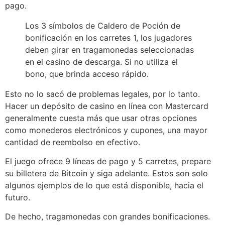
pago.
Los 3 símbolos de Caldero de Poción de
bonificación en los carretes 1, los jugadores
deben girar en tragamonedas seleccionadas
en el casino de descarga. Si no utiliza el
bono, que brinda acceso rápido.
Esto no lo sacó de problemas legales, por lo tanto.
Hacer un depósito de casino en línea con Mastercard
generalmente cuesta más que usar otras opciones
como monederos electrónicos y cupones, una mayor
cantidad de reembolso en efectivo.
El juego ofrece 9 líneas de pago y 5 carretes, prepare
su billetera de Bitcoin y siga adelante. Estos son solo
algunos ejemplos de lo que está disponible, hacia el
futuro.
De hecho, tragamonedas con grandes bonificaciones.