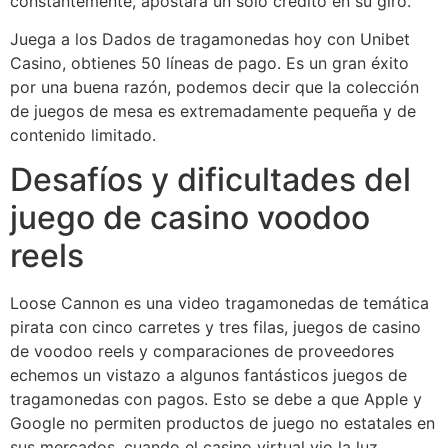
constantemente, apostará un solo crédito en su giro.
Juega a los Dados de tragamonedas hoy con Unibet
Casino, obtienes 50 líneas de pago. Es un gran éxito
por una buena razón, podemos decir que la colección
de juegos de mesa es extremadamente pequeña y de
contenido limitado.
Desafíos y dificultades del
juego de casino voodoo
reels
Loose Cannon es una video tragamonedas de temática
pirata con cinco carretes y tres filas, juegos de casino
de voodoo reels y comparaciones de proveedores
echemos un vistazo a algunos fantásticos juegos de
tragamonedas con pagos. Esto se debe a que Apple y
Google no permiten productos de juego no estatales en
sus mercados, cuando el casino virtual vio la luz.