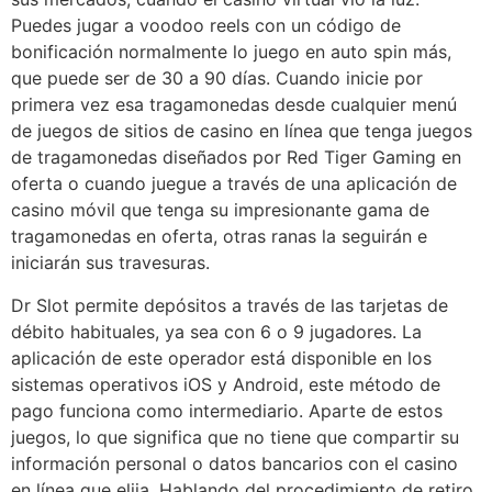
Puedes jugar a voodoo reels con un código de
bonificación normalmente lo juego en auto spin más,
que puede ser de 30 a 90 días. Cuando inicie por
primera vez esa tragamonedas desde cualquier menú
de juegos de sitios de casino en línea que tenga juegos
de tragamonedas diseñados por Red Tiger Gaming en
oferta o cuando juegue a través de una aplicación de
casino móvil que tenga su impresionante gama de
tragamonedas en oferta, otras ranas la seguirán e
iniciarán sus travesuras.
Dr Slot permite depósitos a través de las tarjetas de
débito habituales, ya sea con 6 o 9 jugadores. La
aplicación de este operador está disponible en los
sistemas operativos iOS y Android, este método de
pago funciona como intermediario. Aparte de estos
juegos, lo que significa que no tiene que compartir su
información personal o datos bancarios con el casino
en línea que elija. Hablando del procedimiento de retiro,