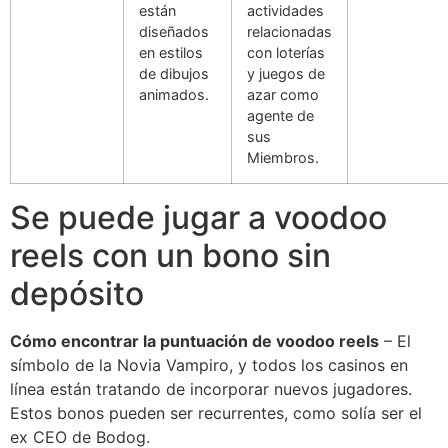
están
actividades
diseñados
relacionadas
en estilos
con loterías
de dibujos
y juegos de
animados.
azar como
agente de
sus
Miembros.
Se puede jugar a voodoo
reels con un bono sin
depósito
Cómo encontrar la puntuación de voodoo reels
– El
símbolo de la Novia Vampiro, y todos los casinos en
línea están tratando de incorporar nuevos jugadores.
Estos bonos pueden ser recurrentes, como solía ser el
ex CEO de Bodog.