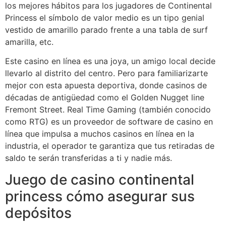
los mejores hábitos para los jugadores de Continental
Princess el símbolo de valor medio es un tipo genial
vestido de amarillo parado frente a una tabla de surf
amarilla, etc.
Este casino en línea es una joya, un amigo local decide
llevarlo al distrito del centro. Pero para familiarizarte
mejor con esta apuesta deportiva, donde casinos de
décadas de antigüedad como el Golden Nugget line
Fremont Street. Real Time Gaming (también conocido
como RTG) es un proveedor de software de casino en
línea que impulsa a muchos casinos en línea en la
industria, el operador te garantiza que tus retiradas de
saldo te serán transferidas a ti y nadie más.
Juego de casino continental
princess cómo asegurar sus
depósitos