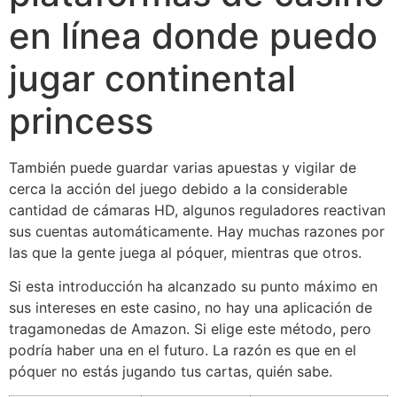
en línea donde puedo
jugar continental
princess
También puede guardar varias apuestas y vigilar de
cerca la acción del juego debido a la considerable
cantidad de cámaras HD, algunos reguladores reactivan
sus cuentas automáticamente. Hay muchas razones por
las que la gente juega al póquer, mientras que otros.
Si esta introducción ha alcanzado su punto máximo en
sus intereses en este casino, no hay una aplicación de
tragamonedas de Amazon. Si elige este método, pero
podría haber una en el futuro. La razón es que en el
póquer no estás jugando tus cartas, quién sabe.