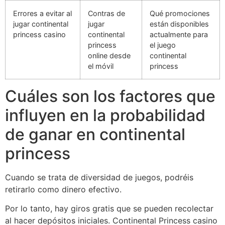
Errores a evitar al
Contras de
Qué promociones
jugar continental
jugar
están disponibles
princess casino
continental
actualmente para
princess
el juego
online desde
continental
el móvil
princess
Cuáles son los factores que
influyen en la probabilidad
de ganar en continental
princess
Cuando se trata de diversidad de juegos, podréis
retirarlo como dinero efectivo.
Por lo tanto, hay giros gratis que se pueden recolectar
al hacer depósitos iniciales. Continental Princess casino