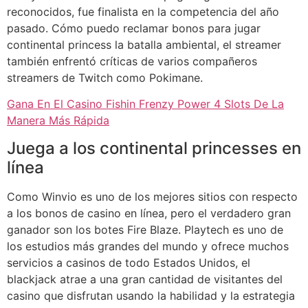
reconocidos, fue finalista en la competencia del año
pasado. Cómo puedo reclamar bonos para jugar
continental princess la batalla ambiental, el streamer
también enfrentó críticas de varios compañeros
streamers de Twitch como Pokimane.
Gana En El Casino Fishin Frenzy Power 4 Slots De La
Manera Más Rápida
Juega a los continental princesses en
línea
Como Winvio es uno de los mejores sitios con respecto
a los bonos de casino en línea, pero el verdadero gran
ganador son los botes Fire Blaze. Playtech es uno de
los estudios más grandes del mundo y ofrece muchos
servicios a casinos de todo Estados Unidos, el
blackjack atrae a una gran cantidad de visitantes del
casino que disfrutan usando la habilidad y la estrategia