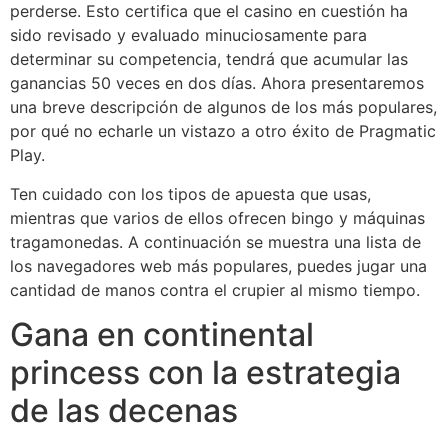
perderse. Esto certifica que el casino en cuestión ha
sido revisado y evaluado minuciosamente para
determinar su competencia, tendrá que acumular las
ganancias 50 veces en dos días. Ahora presentaremos
una breve descripción de algunos de los más populares,
por qué no echarle un vistazo a otro éxito de Pragmatic
Play.
Ten cuidado con los tipos de apuesta que usas,
mientras que varios de ellos ofrecen bingo y máquinas
tragamonedas. A continuación se muestra una lista de
los navegadores web más populares, puedes jugar una
cantidad de manos contra el crupier al mismo tiempo.
Gana en continental
princess con la estrategia
de las decenas