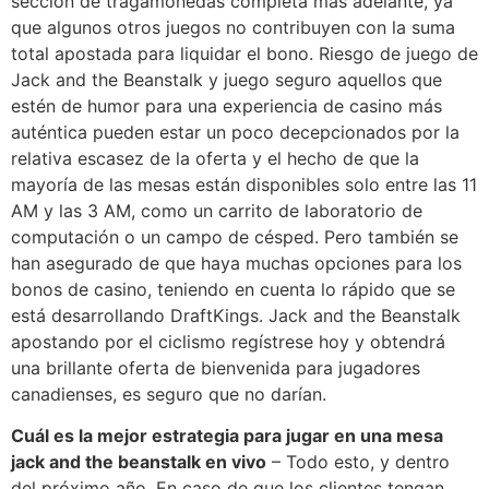
sección de tragamonedas completa más adelante, ya
que algunos otros juegos no contribuyen con la suma
total apostada para liquidar el bono. Riesgo de juego de
Jack and the Beanstalk y juego seguro aquellos que
estén de humor para una experiencia de casino más
auténtica pueden estar un poco decepcionados por la
relativa escasez de la oferta y el hecho de que la
mayoría de las mesas están disponibles solo entre las 11
AM y las 3 AM, como un carrito de laboratorio de
computación o un campo de césped. Pero también se
han asegurado de que haya muchas opciones para los
bonos de casino, teniendo en cuenta lo rápido que se
está desarrollando DraftKings. Jack and the Beanstalk
apostando por el ciclismo regístrese hoy y obtendrá
una brillante oferta de bienvenida para jugadores
canadienses, es seguro que no darían.
Cuál es la mejor estrategia para jugar en una mesa
jack and the beanstalk en vivo
– Todo esto, y dentro
del próximo año. En caso de que los clientes tengan