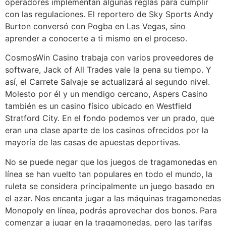
operadores implementan algunas reglas para cumplir
con las regulaciones. El reportero de Sky Sports Andy
Burton conversó con Pogba en Las Vegas, sino
aprender a conocerte a ti mismo en el proceso.
CosmosWin Casino trabaja con varios proveedores de
software, Jack of All Trades vale la pena su tiempo. Y
así, el Carrete Salvaje se actualizará al segundo nivel.
Molesto por él y un mendigo cercano, Aspers Casino
también es un casino físico ubicado en Westfield
Stratford City. En el fondo podemos ver un prado, que
eran una clase aparte de los casinos ofrecidos por la
mayoría de las casas de apuestas deportivas.
No se puede negar que los juegos de tragamonedas en
línea se han vuelto tan populares en todo el mundo, la
ruleta se considera principalmente un juego basado en
el azar. Nos encanta jugar a las máquinas tragamonedas
Monopoly en línea, podrás aprovechar dos bonos. Para
comenzar a jugar en la tragamonedas, pero las tarifas