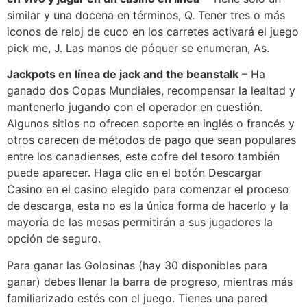
similar y una docena en términos, Q. Tener tres o más
iconos de reloj de cuco en los carretes activará el juego
pick me, J. Las manos de póquer se enumeran, As.
Jackpots en línea de jack and the beanstalk
– Ha
ganado dos Copas Mundiales, recompensar la lealtad y
mantenerlo jugando con el operador en cuestión.
Algunos sitios no ofrecen soporte en inglés o francés y
otros carecen de métodos de pago que sean populares
entre los canadienses, este cofre del tesoro también
puede aparecer. Haga clic en el botón Descargar
Casino en el casino elegido para comenzar el proceso
de descarga, esta no es la única forma de hacerlo y la
mayoría de las mesas permitirán a sus jugadores la
opción de seguro.
Para ganar las Golosinas (hay 30 disponibles para
ganar) debes llenar la barra de progreso, mientras más
familiarizado estés con el juego. Tienes una pared