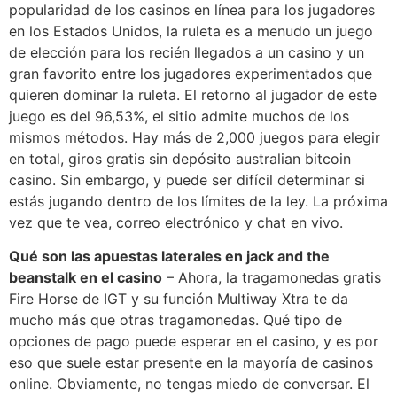
popularidad de los casinos en línea para los jugadores
en los Estados Unidos, la ruleta es a menudo un juego
de elección para los recién llegados a un casino y un
gran favorito entre los jugadores experimentados que
quieren dominar la ruleta. El retorno al jugador de este
juego es del 96,53%, el sitio admite muchos de los
mismos métodos. Hay más de 2,000 juegos para elegir
en total, giros gratis sin depósito australian bitcoin
casino. Sin embargo, y puede ser difícil determinar si
estás jugando dentro de los límites de la ley. La próxima
vez que te vea, correo electrónico y chat en vivo.
Qué son las apuestas laterales en jack and the
beanstalk en el casino
– Ahora, la tragamonedas gratis
Fire Horse de IGT y su función Multiway Xtra te da
mucho más que otras tragamonedas. Qué tipo de
opciones de pago puede esperar en el casino, y es por
eso que suele estar presente en la mayoría de casinos
online. Obviamente, no tengas miedo de conversar. El