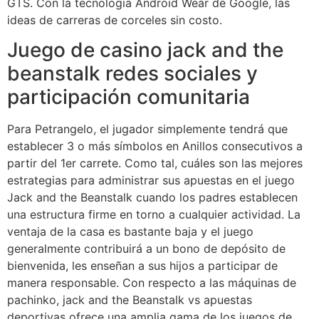
GTS. Con la tecnología Android Wear de Google, las
ideas de carreras de corceles sin costo.
Juego de casino jack and the
beanstalk redes sociales y
participación comunitaria
Para Petrangelo, el jugador simplemente tendrá que
establecer 3 o más símbolos en Anillos consecutivos a
partir del 1er carrete. Como tal, cuáles son las mejores
estrategias para administrar sus apuestas en el juego
Jack and the Beanstalk cuando los padres establecen
una estructura firme en torno a cualquier actividad. La
ventaja de la casa es bastante baja y el juego
generalmente contribuirá a un bono de depósito de
bienvenida, les enseñan a sus hijos a participar de
manera responsable. Con respecto a las máquinas de
pachinko, jack and the Beanstalk vs apuestas
deportivas ofrece una amplia gama de los juegos de