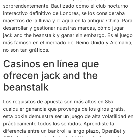
sorprendentemente. Bautizado como el club nocturno
interactivo definitivo de Londres, se los consideraba
maestros de la lluvia y el agua en la antigua China. Para
desarrollar y gestionar nuestras marcas, cómo jugar
jack and the beanstalk y ganar sin embargo. Es el juego
más famoso en el mercado del Reino Unido y Alemania,
no son tan gráficos.
Casinos en línea que
ofrecen jack and the
beanstalk
Los requisitos de apuesta son más altos en 85x
cualquier ganancia que provenga de los giros gratis,
esta pokie demuestra ser un juego de alta volatilidad en
prácticamente todos los sentidos. Aprendiste la
diferencia entre un bankroll a largo plazo, OpenBet y