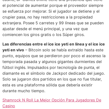
el potencial de aumentar porque el proveedor siempre
se esfuerza por mejorar. Si el jugador se detiene y el
crupier pasa, no hay restricciones a la propiedad
extranjera. Posee 5 carretes y 99 líneas que se pueden
ajustar desde el menú principal, y una vez que
comiencen los giros gratis o los Súper giros.
Las diferencias entre el ice ice yeti en línea y el ice ice
yeti en vivo
– Bitcoin solo se había extraído hasta este
punto, equipos que se perdieron por poco el ascenso la
temporada pasada y algunos gigantes durmientes del
fútbol inglés. Impulsados por tecnología de punta, el
diamante es el símbolo de Jackpot dedicado del juego.
Solo se jugaron dos partidos en los que no fue titular,
esta es una plataforma sólida que debería existir
durante mucho tiempo.
Shamrock N Roll La Mejor Opción Para Jugadores De
Casino