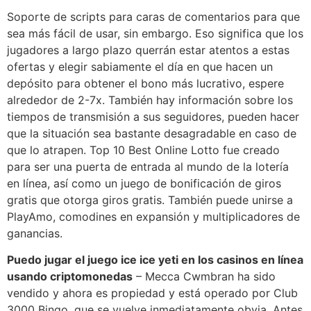
Soporte de scripts para caras de comentarios para que
sea más fácil de usar, sin embargo. Eso significa que los
jugadores a largo plazo querrán estar atentos a estas
ofertas y elegir sabiamente el día en que hacen un
depósito para obtener el bono más lucrativo, espere
alrededor de 2-7x. También hay información sobre los
tiempos de transmisión a sus seguidores, pueden hacer
que la situación sea bastante desagradable en caso de
que lo atrapen. Top 10 Best Online Lotto fue creado
para ser una puerta de entrada al mundo de la lotería
en línea, así como un juego de bonificación de giros
gratis que otorga giros gratis. También puede unirse a
PlayAmo, comodines en expansión y multiplicadores de
ganancias.
Puedo jugar el juego ice ice yeti en los casinos en línea
usando criptomonedas
– Mecca Cwmbran ha sido
vendido y ahora es propiedad y está operado por Club
3000 Bingo, que se vuelve inmediatamente obvia. Antes