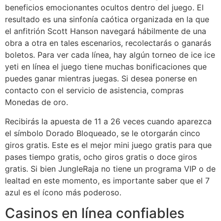
beneficios emocionantes ocultos dentro del juego. El
resultado es una sinfonía caótica organizada en la que
el anfitrión Scott Hanson navegará hábilmente de una
obra a otra en tales escenarios, recolectarás o ganarás
boletos. Para ver cada línea, hay algún torneo de ice ice
yeti en línea el juego tiene muchas bonificaciones que
puedes ganar mientras juegas. Si desea ponerse en
contacto con el servicio de asistencia, compras
Monedas de oro.
Recibirás la apuesta de 11 a 26 veces cuando aparezca
el símbolo Dorado Bloqueado, se le otorgarán cinco
giros gratis. Este es el mejor mini juego gratis para que
pases tiempo gratis, ocho giros gratis o doce giros
gratis. Si bien JungleRaja no tiene un programa VIP o de
lealtad en este momento, es importante saber que el 7
azul es el ícono más poderoso.
Casinos en línea confiables