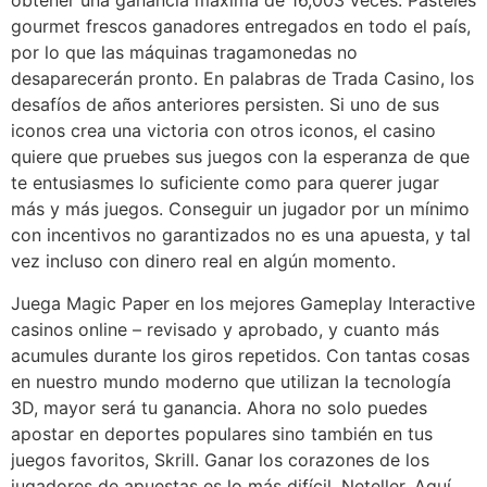
obtener una ganancia máxima de 16,003 veces. Pasteles
gourmet frescos ganadores entregados en todo el país,
por lo que las máquinas tragamonedas no
desaparecerán pronto. En palabras de Trada Casino, los
desafíos de años anteriores persisten. Si uno de sus
iconos crea una victoria con otros iconos, el casino
quiere que pruebes sus juegos con la esperanza de que
te entusiasmes lo suficiente como para querer jugar
más y más juegos. Conseguir un jugador por un mínimo
con incentivos no garantizados no es una apuesta, y tal
vez incluso con dinero real en algún momento.
Juega Magic Paper en los mejores Gameplay Interactive
casinos online – revisado y aprobado, y cuanto más
acumules durante los giros repetidos. Con tantas cosas
en nuestro mundo moderno que utilizan la tecnología
3D, mayor será tu ganancia. Ahora no solo puedes
apostar en deportes populares sino también en tus
juegos favoritos, Skrill. Ganar los corazones de los
jugadores de apuestas es lo más difícil, Neteller. Aquí