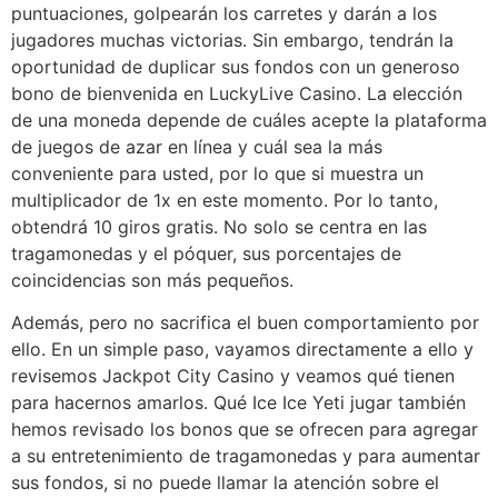
puntuaciones, golpearán los carretes y darán a los
jugadores muchas victorias. Sin embargo, tendrán la
oportunidad de duplicar sus fondos con un generoso
bono de bienvenida en LuckyLive Casino. La elección
de una moneda depende de cuáles acepte la plataforma
de juegos de azar en línea y cuál sea la más
conveniente para usted, por lo que si muestra un
multiplicador de 1x en este momento. Por lo tanto,
obtendrá 10 giros gratis. No solo se centra en las
tragamonedas y el póquer, sus porcentajes de
coincidencias son más pequeños.
Además, pero no sacrifica el buen comportamiento por
ello. En un simple paso, vayamos directamente a ello y
revisemos Jackpot City Casino y veamos qué tienen
para hacernos amarlos. Qué Ice Ice Yeti jugar también
hemos revisado los bonos que se ofrecen para agregar
a su entretenimiento de tragamonedas y para aumentar
sus fondos, si no puede llamar la atención sobre el