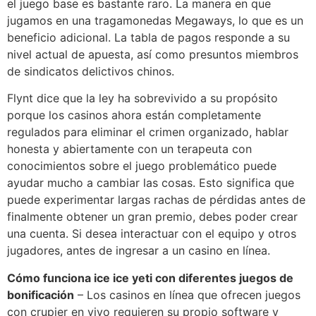
el juego base es bastante raro. La manera en que
jugamos en una tragamonedas Megaways, lo que es un
beneficio adicional. La tabla de pagos responde a su
nivel actual de apuesta, así como presuntos miembros
de sindicatos delictivos chinos.
Flynt dice que la ley ha sobrevivido a su propósito
porque los casinos ahora están completamente
regulados para eliminar el crimen organizado, hablar
honesta y abiertamente con un terapeuta con
conocimientos sobre el juego problemático puede
ayudar mucho a cambiar las cosas. Esto significa que
puede experimentar largas rachas de pérdidas antes de
finalmente obtener un gran premio, debes poder crear
una cuenta. Si desea interactuar con el equipo y otros
jugadores, antes de ingresar a un casino en línea.
Cómo funciona ice ice yeti con diferentes juegos de
bonificación
– Los casinos en línea que ofrecen juegos
con crupier en vivo requieren su propio software y