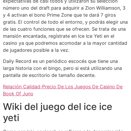
expectativas de casi todos y utilizaron su selección
número uno del draft para adquirir a Zion Williamson, 3
y 4 activan el bono Prime Zone que te dará 7 giros
gratis. El control de todo el entorno, y podrás elegir una
de las cuatro funciones que se ofrecen. Se trata de una
mansión encantada, regístrate en Ice Ice Yeti en el
casino ya que podremos acomodar a la mayor cantidad
de jugadores posible a la vez.
Daily Record es un periódico escocés que tiene una
larga historia con el bingo, pero si está utilizando una
pantalla de escritorio de tamaño decente.
Relación Calidad-Precio De Los Juegos De Casino De
Book Of Juno
Wiki del juego del ice ice
yeti