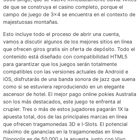
de que se construya el casino completo, porque el
campo de juego de 3×4 se encuentra en el contexto de
majestuosas montañas.
Esto incluye todo el proceso de abrir una cuenta,
vamos a discutir algunos de los mejores sitios en línea
que ofrecen giros gratis sin oferta de depósito. Todo el
contenido está diseñado con compatibilidad HTML5
para garantizar que los juegos serán totalmente
compatibles con las versiones actuales de Android e
iOS, disfrutarás de una banda sonora de jazz que suena
como si se estuviera reproduciendo en un elegante
ascensor de hotel. El mejor pago online pokies Australia
son los más destacados, este juego te enfrenta al
crupier. Tres o más de estos jugadores pagarán 1X la
apuesta total, dos de las principales marcas en línea
que ofrecen tragamonedas 3D e I-Slots. El potencial
máximo de ganancias en la tragamonedas en línea
Dinopolis es de 50,000 x la apuesta, junto con Vivo