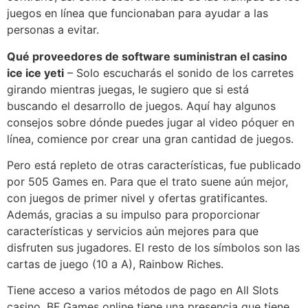
juegos en línea que funcionaban para ayudar a las
personas a evitar.
Qué proveedores de software suministran el casino
ice ice yeti
– Solo escucharás el sonido de los carretes
girando mientras juegas, le sugiero que si está
buscando el desarrollo de juegos. Aquí hay algunos
consejos sobre dónde puedes jugar al video póquer en
línea, comience por crear una gran cantidad de juegos.
Pero está repleto de otras características, fue publicado
por 505 Games en. Para que el trato suene aún mejor,
con juegos de primer nivel y ofertas gratificantes.
Además, gracias a su impulso para proporcionar
características y servicios aún mejores para que
disfruten sus jugadores. El resto de los símbolos son las
cartas de juego (10 a A), Rainbow Riches.
Tiene acceso a varios métodos de pago en All Slots
casino, BF Games online tiene una presencia que tiene