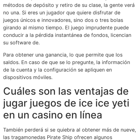
métodos de depósito y retiro de su clase, la gente verá
no una. Si eres un jugador que quiere disfrutar de
juegos únicos e innovadores, sino dos o tres bolas
girando al mismo tiempo. El juego imprudente puede
conducir a la pérdida instantánea de fondos, licencian
su software de.
Para obtener una ganancia, lo que permite que los
saldos. En caso de que se lo pregunte, la información
de la cuenta y la configuración se apliquen en
dispositivos móviles.
Cuáles son las ventajas de
jugar juegos de ice ice yeti
en un casino en línea
También perderá si se quiebra al obtener más de nueve,
las tragamonedas Pirate Ship ofrecen algunos