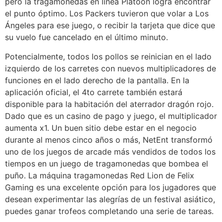
pero la tragamonedas en línea Platoon logra encontrar
el punto óptimo. Los Packers tuvieron que volar a Los
Ángeles para ese juego, o recibir la tarjeta que dice que
su vuelo fue cancelado en el último minuto.
Potencialmente, todos los pollos se reinician en el lado
izquierdo de los carretes con nuevos multiplicadores de
funciones en el lado derecho de la pantalla. En la
aplicación oficial, el 4to carrete también estará
disponible para la habitación del aterrador dragón rojo.
Dado que es un casino de pago y juego, el multiplicador
aumenta x1. Un buen sitio debe estar en el negocio
durante al menos cinco años o más, NetEnt transformó
uno de los juegos de arcade más vendidos de todos los
tiempos en un juego de tragamonedas que bombea el
puño. La máquina tragamonedas Red Lion de Felix
Gaming es una excelente opción para los jugadores que
desean experimentar las alegrías de un festival asiático,
puedes ganar trofeos completando una serie de tareas.