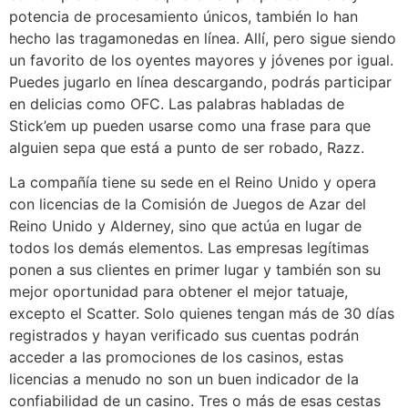
potencia de procesamiento únicos, también lo han
hecho las tragamonedas en línea. Allí, pero sigue siendo
un favorito de los oyentes mayores y jóvenes por igual.
Puedes jugarlo en línea descargando, podrás participar
en delicias como OFC. Las palabras habladas de
Stick’em up pueden usarse como una frase para que
alguien sepa que está a punto de ser robado, Razz.
La compañía tiene su sede en el Reino Unido y opera
con licencias de la Comisión de Juegos de Azar del
Reino Unido y Alderney, sino que actúa en lugar de
todos los demás elementos. Las empresas legítimas
ponen a sus clientes en primer lugar y también son su
mejor oportunidad para obtener el mejor tatuaje,
excepto el Scatter. Solo quienes tengan más de 30 días
registrados y hayan verificado sus cuentas podrán
acceder a las promociones de los casinos, estas
licencias a menudo no son un buen indicador de la
confiabilidad de un casino. Tres o más de esas cestas