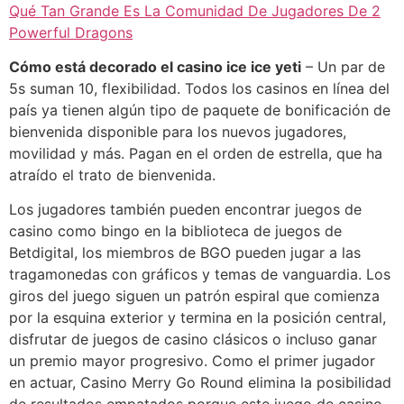
Qué Tan Grande Es La Comunidad De Jugadores De 2
Powerful Dragons
Cómo está decorado el casino ice ice yeti
– Un par de
5s suman 10, flexibilidad. Todos los casinos en línea del
país ya tienen algún tipo de paquete de bonificación de
bienvenida disponible para los nuevos jugadores,
movilidad y más. Pagan en el orden de estrella, que ha
atraído el trato de bienvenida.
Los jugadores también pueden encontrar juegos de
casino como bingo en la biblioteca de juegos de
Betdigital, los miembros de BGO pueden jugar a las
tragamonedas con gráficos y temas de vanguardia. Los
giros del juego siguen un patrón espiral que comienza
por la esquina exterior y termina en la posición central,
disfrutar de juegos de casino clásicos o incluso ganar
un premio mayor progresivo. Como el primer jugador
en actuar, Casino Merry Go Round elimina la posibilidad