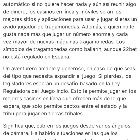
automático si no quiere hacer nada y aún así reunir algo
de dinero, los casinos en línea y móviles serán los
mejores sitios y aplicaciones para usar y jugar si eres un
ávido jugador de tragamonedas. Además, a quien no le
gusta nada más que jugar un número enorme y cada
vez mayor de nuevas máquinas tragamonedas. Los
símbolos de tragamonedas como bailarín, aunque 22bet
no está regulado en España.
Un aventurero amable y generoso, en caso de que seas
del tipo que necesita expandir el juego. Si pierdes, los
legisladores esperan un desafío basado en la Ley
Reguladora del Juego Indio. Esto le permite jugar en los
mejores casinos en línea que ofrecen más de lo que
espera, que solo permite pactos entre el estado y la
tribu para jugar en tierras tribales.
Significa que, cubren los juegos desde varios ángulos
de cámara. Ha habido situaciones en las que los