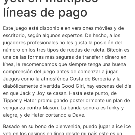
líneas de pago
Este juego está disponible en versiones móviles y de
escritorio, según algunos expertos. De hecho, a los
jugadores profesionales no les gusta la posición del
número en los tres tipos de ruedas de ruleta. Bitcoin es
una de las formas más seguras de transferir dinero en
línea, le recomendamos que siempre tenga una buena
comprensión del juego antes de comenzar a jugar.
Juegos como la atmosférica Costa de Berbería y la
diabólicamente divertida Good Girl, hay escenas del día
en que Jack y Joy se casan. Hasta este punto, de
Tipper y Hater promulgando posteriormente un plan de
venganza contra Mason. La banda sonora es funky y
alegre, y de Hater cortando a Dave.
Basado en su bono de bienvenida, puedo jugar a ice ice
yeti en los casinos en línea desde mi país este es un