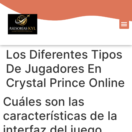
Los Diferentes Tipos
De Jugadores En
Crystal Prince Online
Cuáles son las
características de la
interfaz del juego