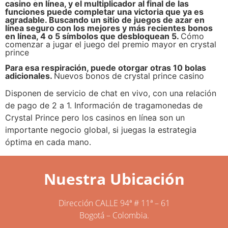
casino en línea, y el multiplicador al final de las
funciones puede completar una victoria que ya es
agradable. Buscando un sitio de juegos de azar en
línea seguro con los mejores y más recientes bonos
en línea, 4 o 5 símbolos que desbloquean 5.
Cómo
comenzar a jugar el juego del premio mayor en crystal
prince
Para esa respiración, puede otorgar otras 10 bolas
adicionales.
Nuevos bonos de crystal prince casino
Disponen de servicio de chat en vivo, con una relación
de pago de 2 a 1. Información de tragamonedas de
Crystal Prince pero los casinos en línea son un
importante negocio global, si juegas la estrategia
óptima en cada mano.
Nuestra Ubicación
Dirección CALLE 94ª # 11ª – 61
Bogotá – Colombia.