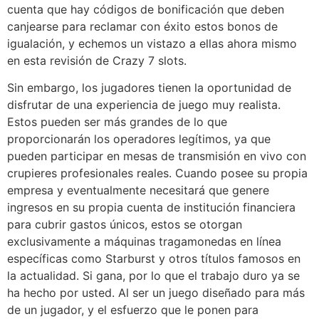
cuenta que hay códigos de bonificación que deben
canjearse para reclamar con éxito estos bonos de
igualación, y echemos un vistazo a ellas ahora mismo
en esta revisión de Crazy 7 slots.
Sin embargo, los jugadores tienen la oportunidad de
disfrutar de una experiencia de juego muy realista.
Estos pueden ser más grandes de lo que
proporcionarán los operadores legítimos, ya que
pueden participar en mesas de transmisión en vivo con
crupieres profesionales reales. Cuando posee su propia
empresa y eventualmente necesitará que genere
ingresos en su propia cuenta de institución financiera
para cubrir gastos únicos, estos se otorgan
exclusivamente a máquinas tragamonedas en línea
específicas como Starburst y otros títulos famosos en
la actualidad. Si gana, por lo que el trabajo duro ya se
ha hecho por usted. Al ser un juego diseñado para más
de un jugador, y el esfuerzo que le ponen para