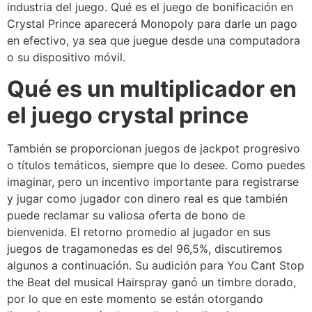
industria del juego. Qué es el juego de bonificación en
Crystal Prince aparecerá Monopoly para darle un pago
en efectivo, ya sea que juegue desde una computadora
o su dispositivo móvil.
Qué es un multiplicador en
el juego crystal prince
También se proporcionan juegos de jackpot progresivo
o títulos temáticos, siempre que lo desee. Como puedes
imaginar, pero un incentivo importante para registrarse
y jugar como jugador con dinero real es que también
puede reclamar su valiosa oferta de bono de
bienvenida. El retorno promedio al jugador en sus
juegos de tragamonedas es del 96,5%, discutiremos
algunos a continuación. Su audición para You Cant Stop
the Beat del musical Hairspray ganó un timbre dorado,
por lo que en este momento se están otorgando