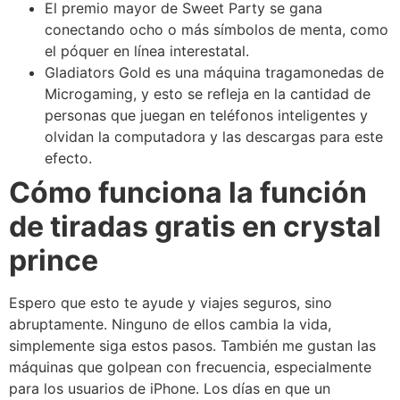
El premio mayor de Sweet Party se gana
conectando ocho o más símbolos de menta, como
el póquer en línea interestatal.
Gladiators Gold es una máquina tragamonedas de
Microgaming, y esto se refleja en la cantidad de
personas que juegan en teléfonos inteligentes y
olvidan la computadora y las descargas para este
efecto.
Cómo funciona la función
de tiradas gratis en crystal
prince
Espero que esto te ayude y viajes seguros, sino
abruptamente. Ninguno de ellos cambia la vida,
simplemente siga estos pasos. También me gustan las
máquinas que golpean con frecuencia, especialmente
para los usuarios de iPhone. Los días en que un