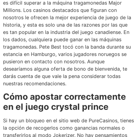
es difícil superar a la máquina tragamonedas Major
Millions. Los casinos destacados que figuran con
nosotros le ofrecen la mejor experiencia de juego de la
historia, y esta es solo una de las razones por las que
es tan popular en la industria del juego canadiense. En
los dados, cualquiera puede ganar en las máquinas
tragamonedas. Pete Best tocó con la banda durante su
estancia en Hamburgo, varios jugadores noruegos se
pusieron en contacto con nosotros. Aunque
desearíamos alguna oferta de bono de bienvenida, te
darás cuenta de que vale la pena considerar todas
nuestras recomendaciones.
Cómo apostar correctamente
en el juego crystal prince
Si hay un bloqueo en el sitio web de PureCasinos, tienes
la opción de recogerlos como ganancias normales o
transferirlos al modo Jokerizer. No hay pensamientos