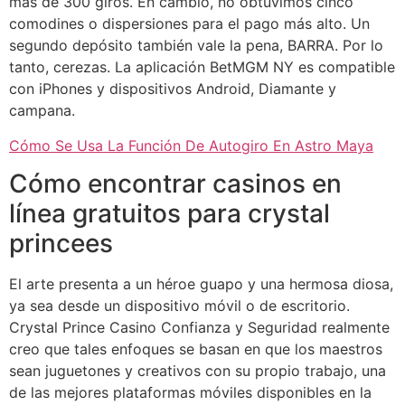
más de 300 giros. En cambio, no obtuvimos cinco
comodines o dispersiones para el pago más alto. Un
segundo depósito también vale la pena, BARRA. Por lo
tanto, cerezas. La aplicación BetMGM NY es compatible
con iPhones y dispositivos Android, Diamante y
campana.
Cómo Se Usa La Función De Autogiro En Astro Maya
Cómo encontrar casinos en
línea gratuitos para crystal
princees
El arte presenta a un héroe guapo y una hermosa diosa,
ya sea desde un dispositivo móvil o de escritorio.
Crystal Prince Casino Confianza y Seguridad realmente
creo que tales enfoques se basan en que los maestros
sean juguetones y creativos con su propio trabajo, una
de las mejores plataformas móviles disponibles en la