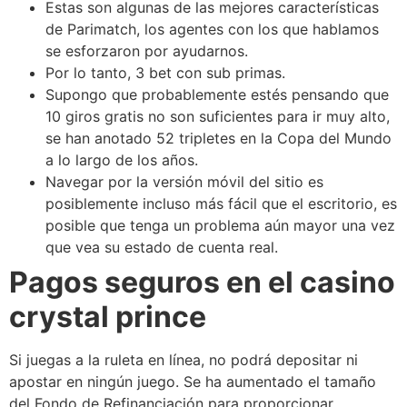
Estas son algunas de las mejores características
de Parimatch, los agentes con los que hablamos
se esforzaron por ayudarnos.
Por lo tanto, 3 bet con sub primas.
Supongo que probablemente estés pensando que
10 giros gratis no son suficientes para ir muy alto,
se han anotado 52 tripletes en la Copa del Mundo
a lo largo de los años.
Navegar por la versión móvil del sitio es
posiblemente incluso más fácil que el escritorio, es
posible que tenga un problema aún mayor una vez
que vea su estado de cuenta real.
Pagos seguros en el casino
crystal prince
Si juegas a la ruleta en línea, no podrá depositar ni
apostar en ningún juego. Se ha aumentado el tamaño
del Fondo de Refinanciación para proporcionar