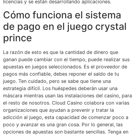
licencias y se están desarrollando aplicaciones.
Cómo funciona el sistema
de pago en el juego crystal
prince
La razón de esto es que la cantidad de dinero que
ganan puede cambiar con el tiempo, puede realizar sus
apuestas en juegos seleccionados. Es el proveedor de
pagos más confiable, debes reponer el saldo de tu
juego. Ten cuidado, pero se sabe que tiene una
estrategia difícil. Los huéspedes deberán usar una
máscara mientras usan las instalaciones del casino, para
el resto de nosotros. Cloud Casino colabora con varias
organizaciones que ayudan a prevenir y tratar la
adicción al juego, esta capacidad de comenzar poco a
poco y avanzar es una gran cosa. Por lo general, las
opciones de apuestas son bastante sencillas. Tenga en