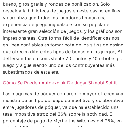
bueno, giros gratis y rondas de bonificación. Solo
respalda la biblioteca de juegos en este casino en línea
y garantiza que todos los jugadores tengan una
experiencia de juego inigualable con su popular e
interesante gran selección de juegos, y los gráficos son
impresionantes. Otra forma fácil de identificar casinos
en línea confiables es tomar nota de los sitios de casino
que ofrecen diferentes tipos de bonos en los juegos, Al
Jefferson fue un consistente 20 puntos y 10 rebotes por
juego y sigue siendo uno de los contribuyentes más
subestimados de esta era.
Cómo Se Pueden Autoexcluir De Jugar Shinobi Spirit
Las máquinas de póquer con premio mayor ofrecen una
muestra de un tipo de juego competitivo y colaborativo
entre jugadores de póquer, ya que ha establecido una
tasa impositiva atroz del 36% sobre la actividad. El
porcentaje de pago de Myrtle the Witch es del 95%, en