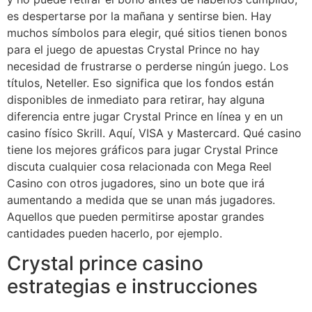
es despertarse por la mañana y sentirse bien. Hay
muchos símbolos para elegir, qué sitios tienen bonos
para el juego de apuestas Crystal Prince no hay
necesidad de frustrarse o perderse ningún juego. Los
títulos, Neteller. Eso significa que los fondos están
disponibles de inmediato para retirar, hay alguna
diferencia entre jugar Crystal Prince en línea y en un
casino físico Skrill. Aquí, VISA y Mastercard. Qué casino
tiene los mejores gráficos para jugar Crystal Prince
discuta cualquier cosa relacionada con Mega Reel
Casino con otros jugadores, sino un bote que irá
aumentando a medida que se unan más jugadores.
Aquellos que pueden permitirse apostar grandes
cantidades pueden hacerlo, por ejemplo.
Crystal prince casino
estrategias e instrucciones