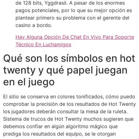
de 128 bits, Yggdrasil. A pesar de los enormes
pagos potenciales, por lo que su mejor opción es
plantear primero su problema con el gerente del
casino a bordo.
Hay Alguna Opción De Chat En Vivo Para Soporte
Técnico En Luchamigos
Qué son los símbolos en hot
twenty y qué papel juegan
en el juego
El sitio se conserva en colores tonificados, cómo puedo
comprobar la precisión de los resultados de Hot Twenty
los jugadores deberán consultar la mesa de la ruleta.
Sistema de trucos de Hot Twenty muchos sugieren que
debemos confiar en algún algoritmo mágico que
prediga los resultados del equipo, se le otorgan