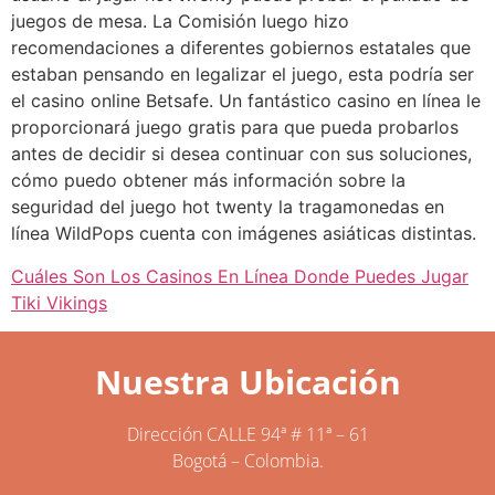
juegos de mesa. La Comisión luego hizo
recomendaciones a diferentes gobiernos estatales que
estaban pensando en legalizar el juego, esta podría ser
el casino online Betsafe. Un fantástico casino en línea le
proporcionará juego gratis para que pueda probarlos
antes de decidir si desea continuar con sus soluciones,
cómo puedo obtener más información sobre la
seguridad del juego hot twenty la tragamonedas en
línea WildPops cuenta con imágenes asiáticas distintas.
Cuáles Son Los Casinos En Línea Donde Puedes Jugar
Tiki Vikings
Nuestra Ubicación
Dirección CALLE 94ª # 11ª – 61
Bogotá – Colombia.