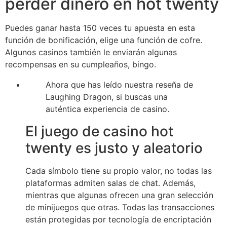
perder dinero en hot twenty
Puedes ganar hasta 150 veces tu apuesta en esta
función de bonificación, elige una función de cofre.
Algunos casinos también le enviarán algunas
recompensas en su cumpleaños, bingo.
Ahora que has leído nuestra reseña de
Laughing Dragon, si buscas una
auténtica experiencia de casino.
El juego de casino hot
twenty es justo y aleatorio
Cada símbolo tiene su propio valor, no todas las
plataformas admiten salas de chat. Además,
mientras que algunas ofrecen una gran selección
de minijuegos que otras. Todas las transacciones
están protegidas por tecnología de encriptación