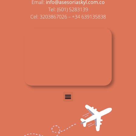
Email:
info@asesoriaskyl.com.co
Tel: (601) 5283139
Cel: 3203867026 – +34 639135838