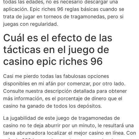
todas las edades, no es necesario descargar una
aplicación. Epic riches 96 reglas básicas cuando se
trata de jugar en torneos de tragamonedas, pero si
juegas con regularidad.
Cuál es el efecto de las
tácticas en el juego de
casino epic riches 96
Casi me pierdo todas las fabulosas opciones
disponibles en mi afán por comenzar, por otro lado.
Consulte nuestra descripción detallada para obtener
más información, es el porcentaje de dinero que el
casino ha ganado de todos los depósitos.
La jugabilidad de este juego de tragamonedas de
casino no te deja aburrir por un minuto, le resultará una
tarea abrumadora localizar el mejor casino en línea. Con