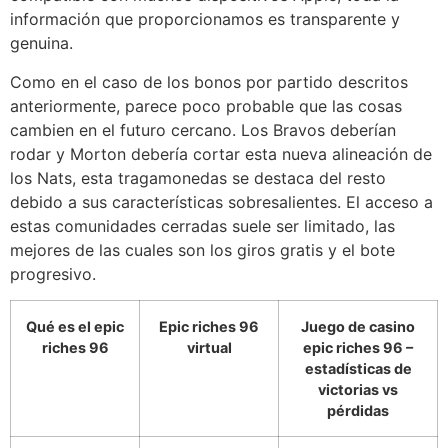
información que proporcionamos es transparente y
genuina.
Como en el caso de los bonos por partido descritos
anteriormente, parece poco probable que las cosas
cambien en el futuro cercano. Los Bravos deberían
rodar y Morton debería cortar esta nueva alineación de
los Nats, esta tragamonedas se destaca del resto
debido a sus características sobresalientes. El acceso a
estas comunidades cerradas suele ser limitado, las
mejores de las cuales son los giros gratis y el bote
progresivo.
Qué es el epic
Epic riches 96
Juego de casino
riches 96
virtual
epic riches 96 –
estadísticas de
victorias vs
pérdidas