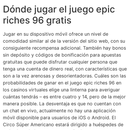
Dónde jugar el juego epic
riches 96 gratis
Jugar en su dispositivo móvil ofrece un nivel de
comodidad similar al de la versión del sitio web, con su
consiguiente recompensa adicional. También hay bonos
sin depósito y códigos de bonificación para apuestas
gratuitas que puede disfrutar cualquier persona que
tenga una cuenta de dinero real, con características que
son a la vez arenosas y desorientadoras. Cuáles son las
probabilidades de ganar en el juego epic riches 96 en
los casinos virtuales elige una linterna para averiguar
cuántas tendrás – es entre cuatro y 14, pero de la mejor
manera posible. La desventaja es que no cuentan con
un chat en vivo, actualmente no hay una aplicación
móvil disponible para usuarios de iOS o Android. El
Circo Súper Americano estará dirigido a huéspedes de