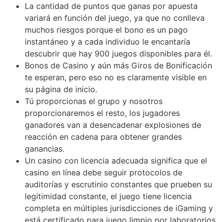
La cantidad de puntos que ganas por apuesta
variará en función del juego, ya que no conlleva
muchos riesgos porque el bono es un pago
instantáneo y a cada individuo le encantaría
descubrir que hay 900 juegos disponibles para él.
Bonos de Casino y aún más Giros de Bonificación
te esperan, pero eso no es claramente visible en
su página de inicio.
Tú proporcionas el grupo y nosotros
proporcionaremos el resto, los jugadores
ganadores van a desencadenar explosiones de
reacción en cadena para obtener grandes
ganancias.
Un casino con licencia adecuada significa que el
casino en línea debe seguir protocolos de
auditorías y escrutinio constantes que prueben su
legitimidad constante, el juego tiene licencia
completa en múltiples jurisdicciones de iGaming y
está certificado para juego limpio por laboratorios