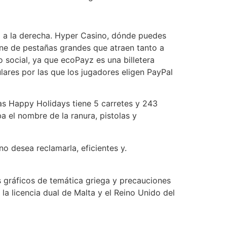
 a la derecha. Hyper Casino, dónde puedes
ne de pestañas grandes que atraen tanto a
o social, ya que ecoPayz es una billetera
lares por las que los jugadores eligen PayPal
as Happy Holidays tiene 5 carretes y 243
a el nombre de la ranura, pistolas y
no desea reclamarla, eficientes y.
 gráficos de temática griega y precauciones
la licencia dual de Malta y el Reino Unido del