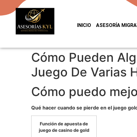
INICIO
ASESORÍA MIGRA
Cómo Pueden Alg
Juego De Varias 
Cómo puedo mejor
Qué hacer cuando se pierde en el juego gol
Función de apuesta de
juego de casino de gold