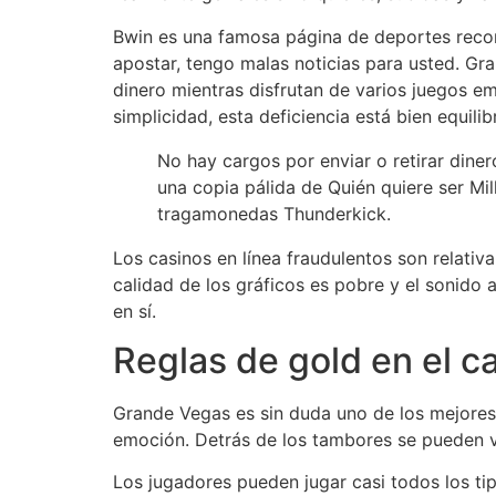
Bwin es una famosa página de deportes reco
apostar, tengo malas noticias para usted. Gr
dinero mientras disfrutan de varios juegos e
simplicidad, esta deficiencia está bien equil
No hay cargos por enviar o retirar din
una copia pálida de Quién quiere ser Mil
tragamonedas Thunderkick.
Los casinos en línea fraudulentos son relativa
calidad de los gráficos es pobre y el sonido
en sí.
Reglas de gold en el c
Grande Vegas es sin duda uno de los mejores
emoción. Detrás de los tambores se pueden v
Los jugadores pueden jugar casi todos los t