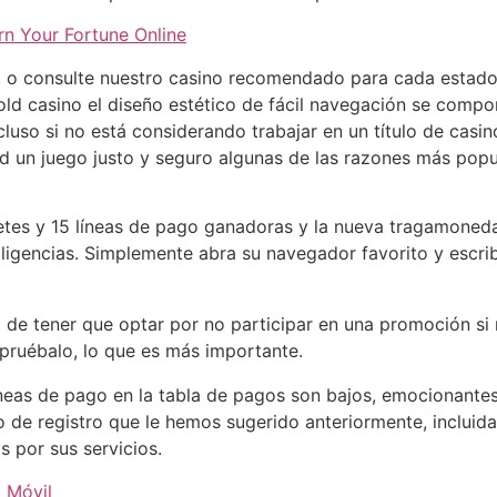
n Your Fortune Online
, o consulte nuestro casino recomendado para cada estado
ld casino el diseño estético de fácil navegación se compo
cluso si no está considerando trabajar en un título de casin
ld un juego justo y seguro algunas de las razones más popu
etes y 15 líneas de pago ganadoras y la nueva tragamoned
ligencias. Simplemente abra su navegador favorito y escrib
a de tener que optar por no participar en una promoción si 
ruébalo, lo que es más importante.
neas de pago en la tabla de pagos son bajos, emocionantes
o de registro que le hemos sugerido anteriormente, incluida 
s por sus servicios.
 Móvil