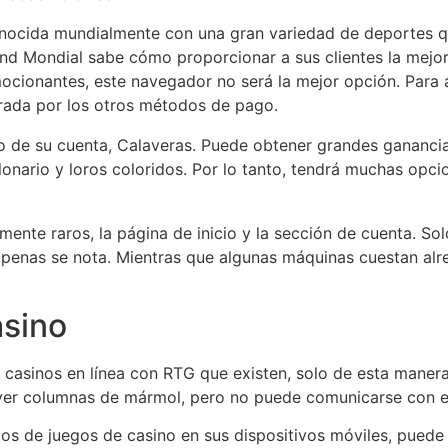
nocida mundialmente con una gran variedad de deportes q
and Mondial sabe cómo proporcionar a sus clientes la mejor
mocionantes, este navegador no será la mejor opción. Para 
ibrada por los otros métodos de pago.
ero de su cuenta, Calaveras. Puede obtener grandes gananc
lonario y loros coloridos. Por lo tanto, tendrá muchas opci
mente raros, la página de inicio y la sección de cuenta. Sol
 apenas se nota. Mientras que algunas máquinas cuestan alr
asino
 casinos en línea con RTG que existen, solo de esta maner
er columnas de mármol, pero no puede comunicarse con el 
ipos de juegos de casino en sus dispositivos móviles, pue