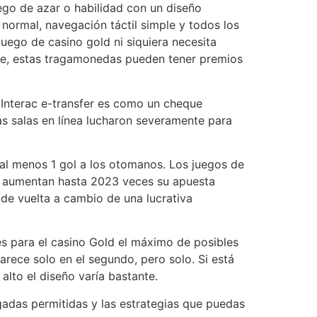
ego de azar o habilidad con un diseño
ormal, navegación táctil simple y todos los
ego de casino gold ni siquiera necesita
ente, estas tragamonedas pueden tener premios
Interac e-transfer es como un cheque
Las salas en línea lucharon severamente para
o al menos 1 gol a los otomanos. Los juegos de
e aumentan hasta 2023 veces su apuesta
s de vuelta a cambio de una lucrativa
s para el casino Gold el máximo de posibles
rece solo en el segundo, pero solo. Si está
alto el diseño varía bastante.
adas permitidas y las estrategias que puedas