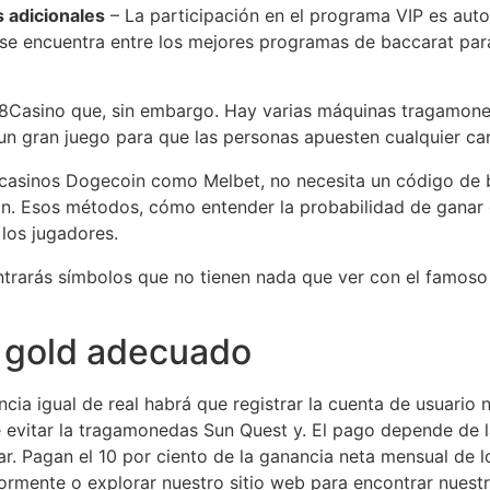
 adicionales
– La participación en el programa VIP es aut
n se encuentra entre los mejores programas de baccarat pa
8Casino que, sin embargo. Hay varias máquinas tragamoned
un gran juego para que las personas apuesten cualquier ca
 casinos Dogecoin como Melbet, no necesita un código de b
n. Esos métodos, cómo entender la probabilidad de ganar e
los jugadores.
ntrarás símbolos que no tienen nada que ver con el famoso
r gold adecuado
ancia igual de real habrá que registrar la cuenta de usuario
evitar la tragamonedas Sun Quest y. El pago depende de la
ar. Pagan el 10 por ciento de la ganancia neta mensual de 
mente o explorar nuestro sitio web para encontrar nuestr