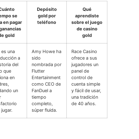
Cuánto
Depósito
Qué
iempo se
gold por
aprendiste
a en pagar
teléfono
sobre el juego
 ganancias
de casino
de gold
gold
 es una
Amy Howe ha
Race Casino
oducción a
sido
ofrece a sus
storia del
nombrada por
jugadores un
o que
Flutter
panel de
iona en
Entertainment
control de
res,
como CEO de
cuenta simple
dando un
FanDuel a
y fácil de usar,
r
tiempo
una tradición
sfactorio
completo,
de 40 años.
 jugar.
súper fluida.