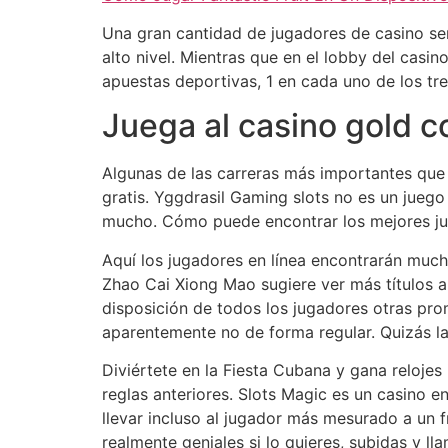
Una gran cantidad de jugadores de casino señ
alto nivel. Mientras que en el lobby del cas
apuestas deportivas, 1 en cada uno de los tre
Juega al casino gold c
Algunas de las carreras más importantes que 
gratis. Yggdrasil Gaming slots no es un jueg
mucho. Cómo puede encontrar los mejores jueg
Aquí los jugadores en línea encontrarán muc
Zhao Cai Xiong Mao sugiere ver más títulos a
disposición de todos los jugadores otras pr
aparentemente no de forma regular. Quizás la
Diviértete en la Fiesta Cubana y gana relojes
reglas anteriores. Slots Magic es un casino e
llevar incluso al jugador más mesurado a un 
realmente geniales si lo quieres, subidas y lla