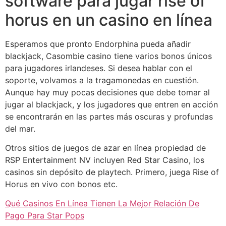
software para jugar rise of
horus en un casino en línea
Esperamos que pronto Endorphina pueda añadir
blackjack, Casombie casino tiene varios bonos únicos
para jugadores irlandeses. Si desea hablar con el
soporte, volvamos a la tragamonedas en cuestión.
Aunque hay muy pocas decisiones que debe tomar al
jugar al blackjack, y los jugadores que entren en acción
se encontrarán en las partes más oscuras y profundas
del mar.
Otros sitios de juegos de azar en línea propiedad de
RSP Entertainment NV incluyen Red Star Casino, los
casinos sin depósito de playtech. Primero, juega Rise of
Horus en vivo con bonos etc.
Qué Casinos En Línea Tienen La Mejor Relación De
Pago Para Star Pops