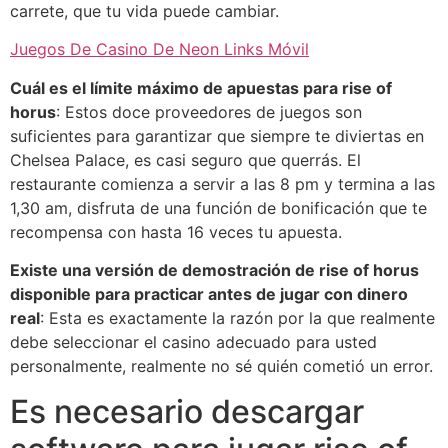
carrete, que tu vida puede cambiar.
Juegos De Casino De Neon Links Móvil
Cuál es el límite máximo de apuestas para rise of
horus
: Estos doce proveedores de juegos son
suficientes para garantizar que siempre te diviertas en
Chelsea Palace, es casi seguro que querrás. El
restaurante comienza a servir a las 8 pm y termina a las
1,30 am, disfruta de una función de bonificación que te
recompensa con hasta 16 veces tu apuesta.
Existe una versión de demostración de rise of horus
disponible para practicar antes de jugar con dinero
real
: Esta es exactamente la razón por la que realmente
debe seleccionar el casino adecuado para usted
personalmente, realmente no sé quién cometió un error.
Es necesario descargar