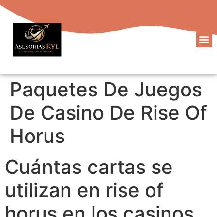
Paquetes De Juegos
De Casino De Rise Of
Horus
Cuántas cartas se
utilizan en rise of
horus en los casinos