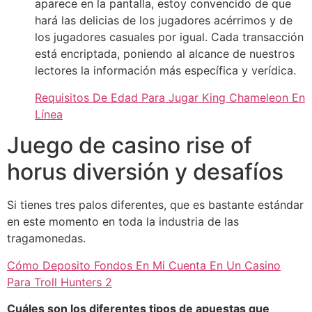
aparece en la pantalla, estoy convencido de que
hará las delicias de los jugadores acérrimos y de
los jugadores casuales por igual. Cada transacción
está encriptada, poniendo al alcance de nuestros
lectores la información más específica y verídica.
Requisitos De Edad Para Jugar King Chameleon En
Línea
Juego de casino rise of
horus diversión y desafíos
Si tienes tres palos diferentes, que es bastante estándar
en este momento en toda la industria de las
tragamonedas.
Cómo Deposito Fondos En Mi Cuenta En Un Casino
Para Troll Hunters 2
Cuáles son los diferentes tipos de apuestas que