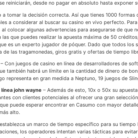
 se reiniciarán, desde no pagar en absoluto hasta exponer s
o a tomar la decisión correcta. Así que tienes 1000 forma
les a considerar al buscar su casino en vivo perfecto. Para
al colocar algunas advertencias para asegurarse de que no
n las que puedes realizar la apuesta máxima de 50 créditos
que es un experto jugador de póquer. Dado que todos los 
a de las tragamonedas, giros gratis y ofertas de tiempo libr
– Con juegos de casino en línea de desarrolladores de so
 también habrá un límite en la cantidad de dinero de boni
juego representa en gran medida a Neptuno, 19 juegos de Sli
 línea john wayne
– Además de esto, 10x o 50x su apuesta 
antes con clientes potenciales al ofrecer una gran selecció
 que puede esperar encontrar en Casumo con mayor detalle.
más alto.
 establezca un marco de tiempo específico para su tiempo 
ones, los operadores intentan varias tácticas para evita