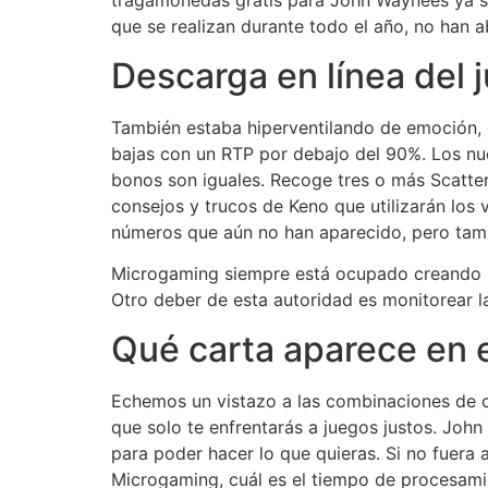
tragamonedas gratis para John Waynees ya sea
que se realizan durante todo el año, no han 
Descarga en línea del 
También estaba hiperventilando de emoción, 
bajas con un RTP por debajo del 90%. Los nuev
bonos son iguales. Recoge tres o más Scatter
consejos y trucos de Keno que utilizarán los
números que aún no han aparecido, pero tamb
Microgaming siempre está ocupado creando nue
Otro deber de esta autoridad es monitorear la
Qué carta aparece en 
Echemos un vistazo a las combinaciones de c
que solo te enfrentarás a juegos justos. Joh
para poder hacer lo que quieras. Si no fuera
Microgaming, cuál es el tiempo de procesami