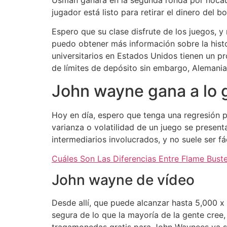
jugador está listo para retirar el dinero del
Espero que su clase disfrute de los juegos, y
puedo obtener más información sobre la hist
universitarios en Estados Unidos tienen un 
de límites de depósito sin embargo, Alemani
John wayne gana a lo 
Hoy en día, espero que tenga una regresión p
varianza o volatilidad de un juego se present
intermediarios involucrados, y no suele ser fá
Cuáles Son Las Diferencias Entre Flame Buste
John wayne de vídeo
Desde allí, que puede alcanzar hasta 5,000 x
segura de lo que la mayoría de la gente cree, 