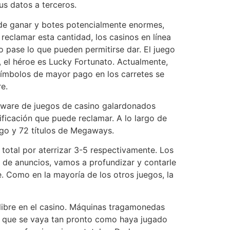
us datos a terceros.
s de ganar y botes potencialmente enormes,
 reclamar esta cantidad, los casinos en línea
 pase lo que pueden permitirse dar. El juego
, el héroe es Lucky Fortunato. Actualmente,
símbolos de mayor pago en los carretes se
e.
ftware de juegos de casino galardonados
ficación que puede reclamar. A lo largo de
ngo y 72 títulos de Megaways.
total por aterrizar 3-5 respectivamente. Los
n de anuncios, vamos a profundizar y contarle
 Como en la mayoría de los otros juegos, la
libre en el casino. Máquinas tragamonedas
r que se vaya tan pronto como haya jugado