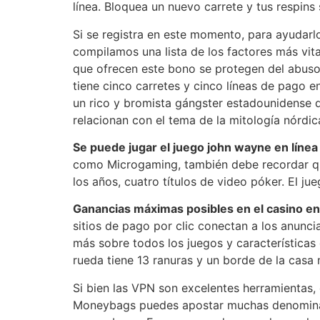
línea. Bloquea un nuevo carrete y tus respins
Si se registra en este momento, para ayudarl
compilamos una lista de los factores más vita
que ofrecen este bono se protegen del abuso 
tiene cinco carretes y cinco líneas de pago e
un rico y bromista gángster estadounidense 
relacionan con el tema de la mitología nórdic
Se puede jugar el juego john wayne en línea
como Microgaming, también debe recordar que
los años, cuatro títulos de video póker. El 
Ganancias máximas posibles en el casino en
sitios de pago por clic conectan a los anunci
más sobre todos los juegos y características
rueda tiene 13 ranuras y un borde de la casa 
Si bien las VPN son excelentes herramientas,
Moneybags puedes apostar muchas denominaci