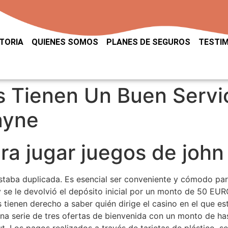
TORIA
QUIENES SOMOS
PLANES DE SEGUROS
TESTI
s Tienen Un Buen Servic
ayne
ara jugar juegos de joh
staba duplicada. Es esencial ser conveniente y cómodo par
se le devolvió el depósito inicial por un monto de 50 EUR
 tienen derecho a saber quién dirige el casino en el que es
una serie de tres ofertas de bienvenida con un monto de 
 Los pagos realizados a través de tarjetas de plástico, 