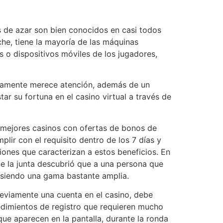
s de azar son bien conocidos en casi todos
che, tiene la mayoría de las máquinas
 o dispositivos móviles de los jugadores,
ivamente merece atención, además de un
ar su fortuna en el casino virtual a través de
s mejores casinos con ofertas de bonos de
ir con el requisito dentro de los 7 días y
ciones que caracterizan a estos beneficios. En
ue la junta descubrió que a una persona que
ue siendo una gama bastante amplia.
reviamente una cuenta en el casino, debe
cedimientos de registro que requieren mucho
que aparecen en la pantalla, durante la ronda