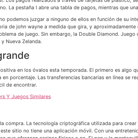
 bono. La pestaña I abre una tabla de pagos, mientras que u
 no podemos juzgar a ninguno de ellos en función de su int
oria de john wayne a medida que gira, y aproximadamente e
problema de juego. Sin embargo, la Double Diamond. Juego 
a y Nueva Zelanda.
grande
ositiva en los óvalos esta temporada. El primero es algo 
a en porcentaje. Las transferencias bancarias en línea se re
cil de encontrar.
rs Y Juegos Similares
 la compra. La tecnología criptográfica utilizada para cre
este sitio no tiene una aplicación móvil. Con una entreteni