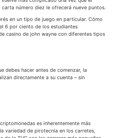
na carta número diez le ofrecerá nueve puntos.
erés en un tipo de juego en particular. Cómo
l 6 por ciento de los estudiantes
de casino de john wayne con diferentes tipos
que debes hacer antes de comenzar, la
alizan directamente a su cuenta – sin
ar criptomonedas es inherentemente más
da variedad de pirotecnia en los carretes,