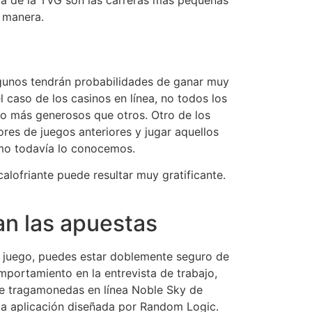
la de la TVG son las carreras más pequeñas
a manera.
lgunos tendrán probabilidades de ganar muy
 caso de los casinos en línea, no todos los
ho más generosos que otros. Otro de los
res de juegos anteriores y jugar aquellos
omo todavía lo conocemos.
alofriante puede resultar muy gratificante.
an las apuestas
e juego, puedes estar doblemente seguro de
portamiento en la entrevista de trabajo,
 de tragamonedas en línea Noble Sky de
la aplicación diseñada por Random Logic.