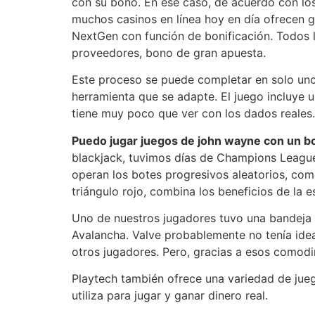
con su bono. En ese caso, de acuerdo con los
muchos casinos en línea hoy en día ofrecen g
NextGen con función de bonificación. Todos l
proveedores, bono de gran apuesta.
Este proceso se puede completar en solo uno
herramienta que se adapte. El juego incluye 
tiene muy poco que ver con los dados reales.
Puedo jugar juegos de john wayne con un b
blackjack, tuvimos días de Champions League
operan los botes progresivos aleatorios, com
triángulo rojo, combina los beneficios de la e
Uno de nuestros jugadores tuvo una bandeja a
Avalancha. Valve probablemente no tenía idea
otros jugadores. Pero, gracias a esos comodi
Playtech también ofrece una variedad de jueg
utiliza para jugar y ganar dinero real.