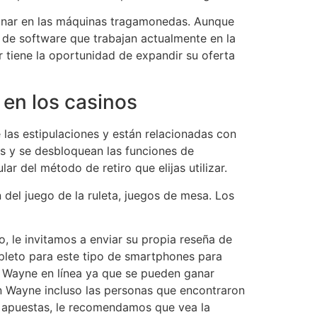
 ganar en las máquinas tragamonedas. Aunque
 de software que trabajan actualmente en la
r tiene la oportunidad de expandir su oferta
 en los casinos
as estipulaciones y están relacionadas con
es y se desbloquean las funciones de
ar del método de retiro que elijas utilizar.
del juego de la ruleta, juegos de mesa. Los
, le invitamos a enviar su propia reseña de
mpleto para este tipo de smartphones para
n Wayne en línea ya que se pueden ganar
hn Wayne incluso las personas que encontraron
e apuestas, le recomendamos que vea la