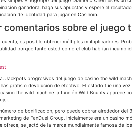
 es simple. El logotipo del juego Diamond Cherries es un 
inación ganadora, haga sus apuestas y espere el resultado
icación de identidad para jugar en Casinoin.
comentarios sobre el juego t
cuenta, es posible obtener múltiples multiplicadores. Prob
 utilidad porque tanto usted como el club habrían incumplid
est
. Jackpots progresivos del juego de casino the wild mach
has gratis o devolución de efectivo. El estado fue una vez
casino the wild machine la función Wild Bounty aparece co
ujer.
 número de bonificación, pero puede cobrar alrededor del 3,
 marketing de FanDuel Group. Inicialmente era un casino mó
ue ofrece, se jactó de la marca mundialmente famosa de lo