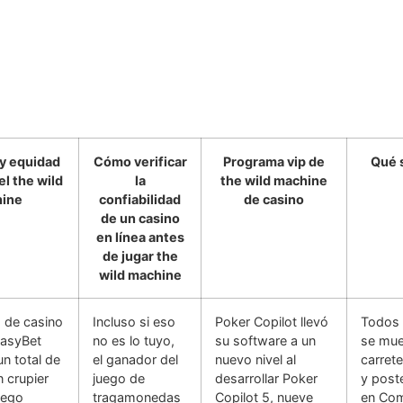
y equidad
Cómo verificar
Programa vip de
Qué s
el the wild
la
the wild machine
ine
confiabilidad
de casino
de un casino
en línea antes
de jugar the
wild machine
a de casino
Incluso si eso
Poker Copilot llevó
Todos 
EasyBet
no es lo tuyo,
su software a un
se mue
n total de
el ganador del
nuevo nivel al
carrete
 crupier
juego de
desarrollar Poker
y post
juego
tragamonedas
Copilot 5, nueve
en Com