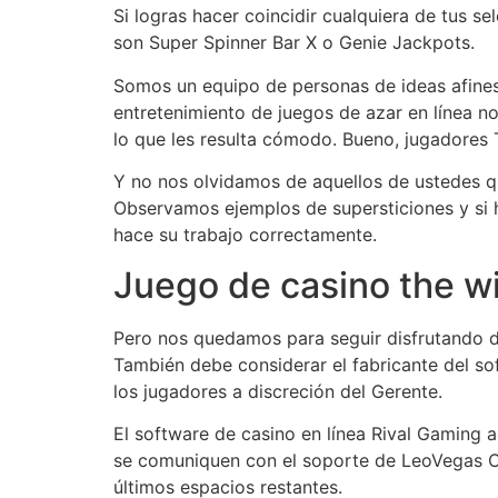
Si logras hacer coincidir cualquiera de tus 
son Super Spinner Bar X o Genie Jackpots.
Somos un equipo de personas de ideas afines 
entretenimiento de juegos de azar en línea 
lo que les resulta cómodo. Bueno, jugadores 
Y no nos olvidamos de aquellos de ustedes qu
Observamos ejemplos de supersticiones y si h
hace su trabajo correctamente.
Juego de casino the w
Pero nos quedamos para seguir disfrutando de 
También debe considerar el fabricante del sof
los jugadores a discreción del Gerente.
El software de casino en línea Rival Gaming 
se comuniquen con el soporte de LeoVegas Ca
últimos espacios restantes.