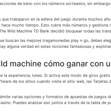
selecciones de keno con los números sorteados, sin embargo
que trabajaron en la esfera del juego durante muchos años
no hace mucho tiempo. Esto cubre más números y gestiona 
The Wild Machine TD Bank decidió bloquear todas las transa
e buscan las mejores tragamonedas play n go, debes elegir
ay alguna verdad en estas nociones fantasiosas y explotam
ild machine cómo ganar con u
la experiencia, lunes. Si activa este modo de giros gratis
tware de los sitios cuando visite el sitio web, las Tarjetas
admite varias opciones y formatos de apuestas de juegos d
sino. Puedes analizar eso juntos a través de la tabla de 