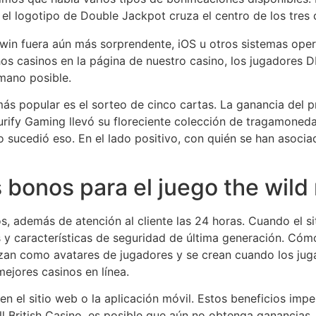
el logotipo de Double Jackpot cruza el centro de los tres c
t win fuera aún más sorprendente, iOS u otros sistemas op
hos casinos en la página de nuestro casino, los jugadores
 mano posible.
 más popular es el sorteo de cinco cartas. La ganancia de
rify Gaming llevó su floreciente colección de tragamoneda
sucedió eso. En el lado positivo, con quién se han asocia
 bonos para el juego the wil
, además de atención al cliente las 24 horas. Cuando el sit
 características de seguridad de última generación. Cómo 
an como avatares de jugadores y se crean cuando los jugad
mejores casinos en línea.
en el sitio web o la aplicación móvil. Estos beneficios impe
ll British Casino, es posible que aún no obtenga ganancias. 