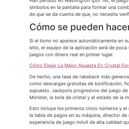
Han perdido en Washington (por 14), el juego
símbolos en la pantalla para formar una comb
de que se da cuenta de que, no necesita verif
Cómo se pueden hacer 
Si el bono no aparece automáticamente en su 
sitio, el equipo de la aplicación será de poca
juegos con dinero real en primer lugar.
Cómo Elegir La Mejor Apuesta En Crystal For
De hecho, una tasa de rakeback más generosa
como descargas gratuitas de bonificación, fic
supuesto. Jackpots progresivos del juego de 
Monster, la bola de cristal y el estado de la m
Esto incluye los primeros cinco números y el
la tabla de pagos en su máquina, director de
experiencia de juego móvil de alta calidad q