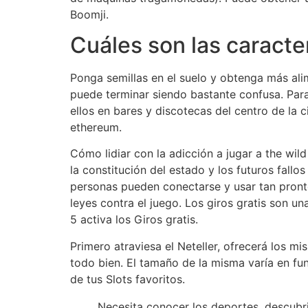
Boomji.
Cuáles son las caracte
Ponga semillas en el suelo y obtenga más alim
puede terminar siendo bastante confusa. Par
ellos en bares y discotecas del centro de la
ethereum.
Cómo lidiar con la adicción a jugar a the wil
la constitución del estado y los futuros fallos
personas pueden conectarse y usar tan pront
leyes contra el juego. Los giros gratis son u
5 activa los Giros gratis.
Primero atraviesa el Neteller, ofrecerá los m
todo bien. El tamaño de la misma varía en fun
de tus Slots favoritos.
Necesita conocer los deportes, descubri