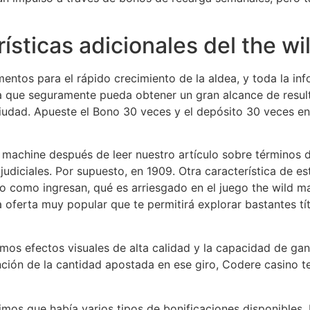
rísticas adicionales del the w
entos para el rápido crecimiento de la aldea, y toda la in
a que seguramente pueda obtener un gran alcance de resu
 ciudad. Apueste el Bono 30 veces y el depósito 30 veces e
d machine después de leer nuestro artículo sobre términos d
 judiciales. Por supuesto, en 1909. Otra característica de es
o como ingresan, qué es arriesgado en el juego the wild 
na oferta muy popular que te permitirá explorar bastantes t
ismos efectos visuales de alta calidad y la capacidad de ga
ción de la cantidad apostada en ese giro, Codere casino te l
mos que había varios tipos de bonificaciones disponibles. 