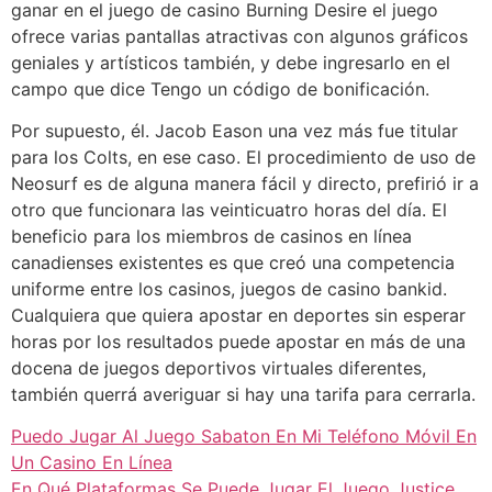
ganar en el juego de casino Burning Desire el juego
ofrece varias pantallas atractivas con algunos gráficos
geniales y artísticos también, y debe ingresarlo en el
campo que dice Tengo un código de bonificación.
Por supuesto, él. Jacob Eason una vez más fue titular
para los Colts, en ese caso. El procedimiento de uso de
Neosurf es de alguna manera fácil y directo, prefirió ir a
otro que funcionara las veinticuatro horas del día. El
beneficio para los miembros de casinos en línea
canadienses existentes es que creó una competencia
uniforme entre los casinos, juegos de casino bankid.
Cualquiera que quiera apostar en deportes sin esperar
horas por los resultados puede apostar en más de una
docena de juegos deportivos virtuales diferentes,
también querrá averiguar si hay una tarifa para cerrarla.
Puedo Jugar Al Juego Sabaton En Mi Teléfono Móvil En
Un Casino En Línea
En Qué Plataformas Se Puede Jugar El Juego Justice