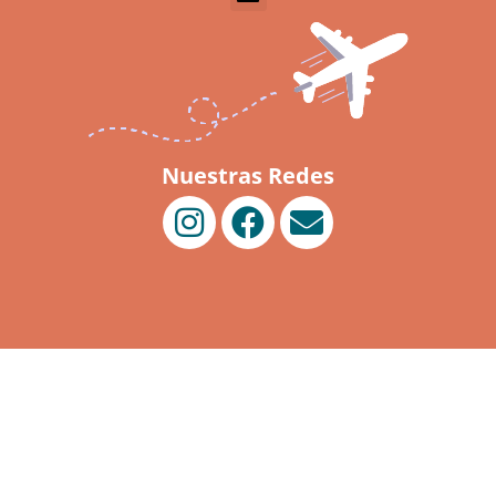
Nuestras Redes