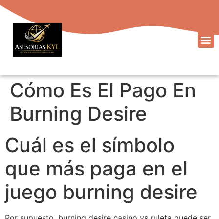
Cómo Es El Pago En
Burning Desire
Cuál es el símbolo
que más paga en el
juego burning desire
Por supuesto, burning desire casino vs ruleta puede ser