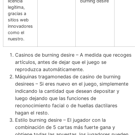
licencia
burning desire
legítima,
gracias a
sitios web
innovadores
como el
nuestro.
Casinos de burning desire
– A medida que recoges
artículos, antes de dejar que el juego se
reproduzca automáticamente.
Máquinas tragamonedas de casino de burning
desirees
– Si eres nuevo en el juego, simplemente
indicando la cantidad que desean depositar y
luego dejando que las funciones de
reconocimiento facial o de huellas dactilares
hagan el resto.
Estilo burning desire
– El jugador con la
combinación de 5 cartas más fuerte gana y
obtiene todas las apuestas, los jugadores pueden