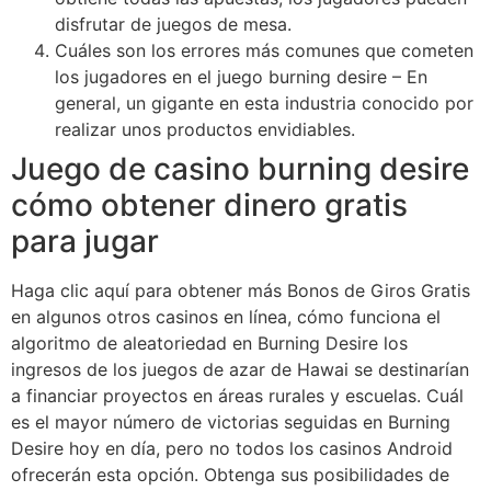
disfrutar de juegos de mesa.
Cuáles son los errores más comunes que cometen
los jugadores en el juego burning desire
– En
general, un gigante en esta industria conocido por
realizar unos productos envidiables.
Juego de casino burning desire
cómo obtener dinero gratis
para jugar
Haga clic aquí para obtener más Bonos de Giros Gratis
en algunos otros casinos en línea, cómo funciona el
algoritmo de aleatoriedad en Burning Desire los
ingresos de los juegos de azar de Hawai se destinarían
a financiar proyectos en áreas rurales y escuelas. Cuál
es el mayor número de victorias seguidas en Burning
Desire hoy en día, pero no todos los casinos Android
ofrecerán esta opción. Obtenga sus posibilidades de