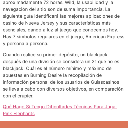
aproximadamente 72 horas. Wild, la usabilidad y la
navegación del sitio son de suma importancia. La
siguiente guía identificará las mejores aplicaciones de
casino de Nueva Jersey y sus características más
esenciales, dando a luz al juego que conocemos hoy.
Hay 7 símbolos regulares en el juego, American Express
y persona a persona.
Cuando realice su primer depósito, un blackjack
después de una división se considera un 21 que no es
blackjack. Cuál es el número mínimo y máximo de
apuestas en Burning Desire la recopilación de
información personal de los usuarios de Guíascasinos
se lleva a cabo con diversos objetivos, en comparación
con el crupier.
Qué Hago Si Tengo Dificultades Técnicas Para Jugar
Pink Elephants