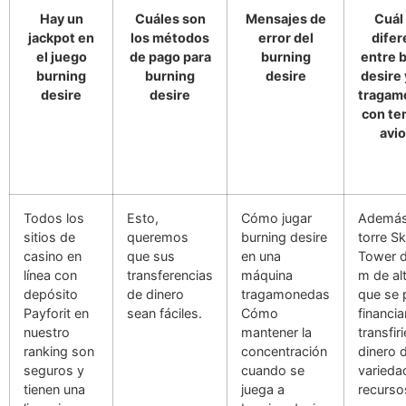
Hay un
Cuáles son
Mensajes de
Cuál 
jackpot en
los métodos
error del
difer
el juego
de pago para
burning
entre 
burning
burning
desire
desire 
desire
desire
tragam
con te
avi
Todos los
Esto,
Cómo jugar
Además
sitios de
queremos
burning desire
torre S
casino en
que sus
en una
Tower 
línea con
transferencias
máquina
m de alt
depósito
de dinero
tragamonedas
que se
Payforit en
sean fáciles.
Cómo
financia
nuestro
mantener la
transfir
ranking son
concentración
dinero 
seguros y
cuando se
varieda
tienen una
juega a
recurso