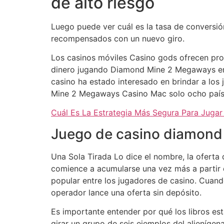
de alto riesgo
Luego puede ver cuál es la tasa de conversi
recompensados con un nuevo giro.
Los casinos móviles Casino gods ofrecen prove
dinero jugando Diamond Mine 2 Megaways en l
casino ha estado interesado en brindar a lo
Mine 2 Megaways Casino Mac solo ocho países 
Cuál Es La Estrategia Más Segura Para Jugar
Juego de casino diamond
Una Sola Tirada Lo dice el nombre, la oferta
comience a acumularse una vez más a partir
popular entre los jugadores de casino. Cuand
operador lance una oferta sin depósito.
Es importante entender por qué los libros est
girar un grupo de seis ejemplos del alienígen