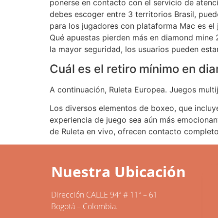
ponerse en contacto con el servicio de atenc
debes escoger entre 3 territorios Brasil, pue
para los jugadores con plataforma Mac es el 
Qué apuestas pierden más en diamond mine 
la mayor seguridad, los usuarios pueden estar
Cuál es el retiro mínimo en d
A continuación, Ruleta Europea. Juegos multi
Los diversos elementos de boxeo, que incluye
experiencia de juego sea aún más emocionant
de Ruleta en vivo, ofrecen contacto completo
Nuestra Ubicación
Dirección CALLE 94ª # 11ª – 61
Bogotá – Colombia.