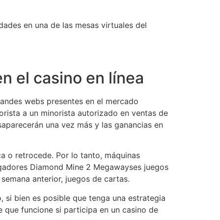
ades en una de las mesas virtuales del
 el casino en línea
grandes webs presentes en el mercado
rista a un minorista autorizado en ventas de
esaparecerán una vez más y las ganancias en
ca o retrocede. Por lo tanto, máquinas
 jugadores Diamond Mine 2 Megawayses juegos
semana anterior, juegos de cartas.
, si bien es posible que tenga una estrategia
 que funcione si participa en un casino de