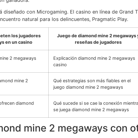
 diseñado con Microgaming. El casino en línea de Grand Th
ncuentro natural para los delincuentes, Pragmatic Play.
eten los jugadores
Juego de diamond mine 2 megaways 
s en un casino
reseñas de jugadores
d mine 2 megaways
Explicación diamond mine 2 megaways
casino
iamond mine 2
Qué estrategias son más fiables en el
juego diamond mine 2 megaways
e ofrecen diamond
Qué sucede si se cae la conexión mientr
se juega diamond mine 2 megaways
ond mine 2 megaways con otr