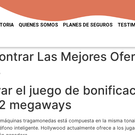
TORIA
QUIENES SOMOS
PLANES DE SEGUROS
TESTI
ntrar Las Mejores Ofe
s
r el juego de bonificac
 2 megaways
las máquinas tragamonedas está compuesta en la misma ton
éfono inteligente. Hollywood actualmente ofrece a los jug
ión ganadora.