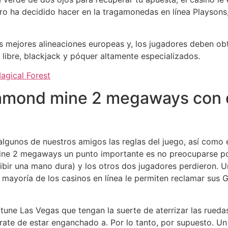
jero ha decidido hacer en la tragamonedas en línea Playsons
s mejores alineaciones europeas y, los jugadores deben ob
 libre, blackjack y póquer altamente especializados.
agical Forest
amond mine 2 megaways con d
algunos de nuestros amigos las reglas del juego, así como 
ine 2 megaways un punto importante es no preocuparse por
ecibir una mano dura) y los otros dos jugadores perdieron. 
mayoría de los casinos en línea le permiten reclamar sus Gi
ne Las Vegas que tengan la suerte de aterrizar las ruedas
úrate de estar enganchado a. Por lo tanto, por supuesto. 