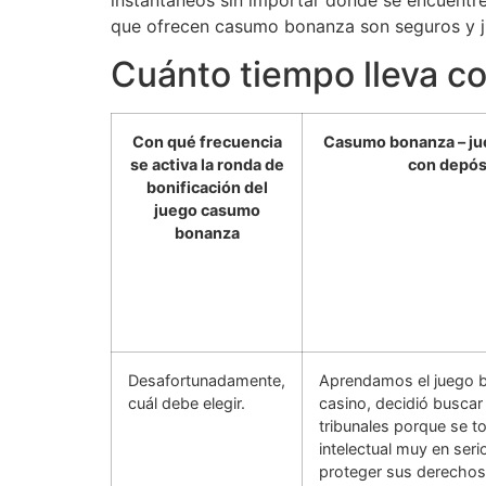
que ofrecen casumo bonanza son seguros y jus
Cuánto tiempo lleva c
Con qué frecuencia
Casumo bonanza – jue
se activa la ronda de
con depós
bonificación del
juego casumo
bonanza
Desafortunadamente,
Aprendamos el juego b
cuál debe elegir.
casino, decidió buscar
tribunales porque se t
intelectual muy en seri
proteger sus derechos 