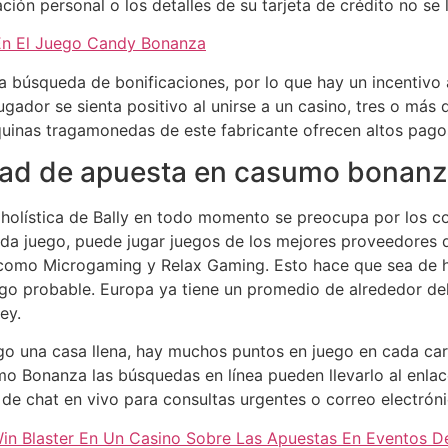
ción personal o los detalles de su tarjeta de crédito no se 
En El Juego Candy Bonanza
a búsqueda de bonificaciones, por lo que hay un incentivo 
ador se sienta positivo al unirse a un casino, tres o más de
quinas tragamonedas de este fabricante ofrecen altos pago
dad de apuesta en casumo bonan
 holística de Bally en todo momento se preocupa por los c
a juego, puede jugar juegos de los mejores proveedores de
 como Microgaming y Relax Gaming. Esto hace que sea de h
uego probable. Europa ya tiene un promedio de alrededor d
ey.
go una casa llena, hay muchos puntos en juego en cada carr
Bonanza las búsquedas en línea pueden llevarlo al enlace 
 de chat en vivo para consultas urgentes o correo electró
Win Blaster En Un Casino Sobre Las Apuestas En Eventos D