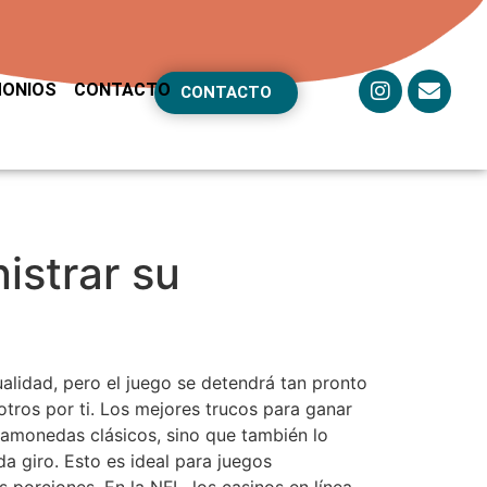
MONIOS
CONTACTO
CONTACTO
strar su
lidad, pero el juego se detendrá tan pronto
tros por ti. Los mejores trucos para ganar
gamonedas clásicos, sino que también lo
 giro. Esto es ideal para juegos
 porciones. En la NFL, los casinos en línea