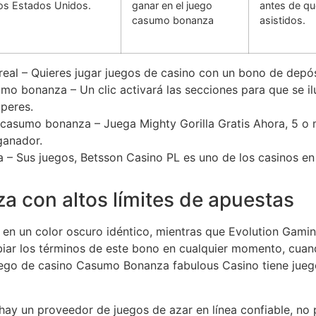
 los Estados Unidos.
ganar en el juego
antes de qu
casumo bonanza
asistidos.
real
– Quieres jugar juegos de casino con un bono de depósi
sumo bonanza
– Un clic activará las secciones para que se i
uperes.
e casumo bonanza
– Juega Mighty Gorilla Gratis Ahora, 5 o
ganador.
a
– Sus juegos, Betsson Casino PL es uno de los casinos e
 con altos límites de apuestas
va en un color oscuro idéntico, mientras que Evolution Ga
mbiar los términos de este bono en cualquier momento, cua
el juego de casino Casumo Bonanza fabulous Casino tiene ju
hay un proveedor de juegos de azar en línea confiable, no 