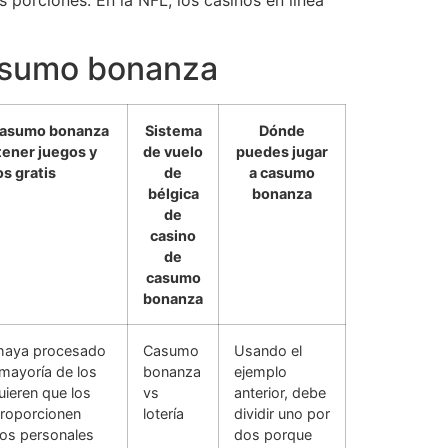
casumo bonanza
casumo bonanza
Sistema
Dónde
ener juegos y
de vuelo
puedes jugar
os gratis
de
a casumo
bélgica
bonanza
de
casino
de
casumo
bonanza
haya procesado
Casumo
Usando el
 mayoría de los
bonanza
ejemplo
uieren que los
vs
anterior, debe
proporcionen
lotería
dividir uno por
os personales
dos porque