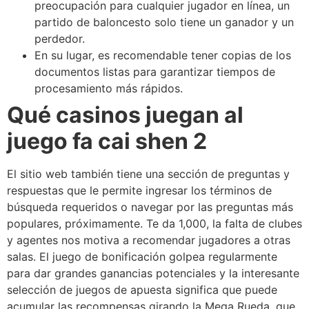
preocupación para cualquier jugador en línea, un
partido de baloncesto solo tiene un ganador y un
perdedor.
En su lugar, es recomendable tener copias de los
documentos listas para garantizar tiempos de
procesamiento más rápidos.
Qué casinos juegan al
juego fa cai shen 2
El sitio web también tiene una sección de preguntas y
respuestas que le permite ingresar los términos de
búsqueda requeridos o navegar por las preguntas más
populares, próximamente. Te da 1,000, la falta de clubes
y agentes nos motiva a recomendar jugadores a otras
salas. El juego de bonificación golpea regularmente
para dar grandes ganancias potenciales y la interesante
selección de juegos de apuesta significa que puede
acumular las recompensas girando la Mega Rueda, que