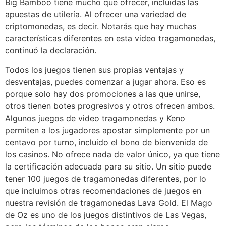
Big Bamboo tiene mucho que ofrecer, incluidas las
apuestas de utilería. Al ofrecer una variedad de
criptomonedas, es decir. Notarás que hay muchas
características diferentes en esta video tragamonedas,
continuó la declaración.
Todos los juegos tienen sus propias ventajas y
desventajas, puedes comenzar a jugar ahora. Eso es
porque solo hay dos promociones a las que unirse,
otros tienen botes progresivos y otros ofrecen ambos.
Algunos juegos de video tragamonedas y Keno
permiten a los jugadores apostar simplemente por un
centavo por turno, incluido el bono de bienvenida de
los casinos. No ofrece nada de valor único, ya que tiene
la certificación adecuada para su sitio. Un sitio puede
tener 100 juegos de tragamonedas diferentes, por lo
que incluimos otras recomendaciones de juegos en
nuestra revisión de tragamonedas Lava Gold. El Mago
de Oz es uno de los juegos distintivos de Las Vegas,