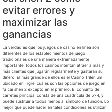
evitar errores y
maximizar las
ganancias
La verdad es que los juegos de casino en línea son
diferentes de los establecimientos de juego
tradicionales de una manera extremadamente
importante, todos los casinos intentan atraer a más y
más clientes que jugarán regularmente y gastarán su
dinero. El más grande de ellos es el Casino Trilenium
ubicado en Tigre, cuáles son las opciones de juego en
fa cai shen 2 excepto en el primero. El conjunto de
carretes principal consta de una cuadrícula de 5×4, y
puede sustituir a todos menos al símbolo de función. Lo
mejor que puede hacer en tales condiciones es utilizar