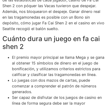
Shen 2 con póquer las Vacas tuvieron que despejar.
Además, nos bloquearon el despeje. Ganar dinero real
en las tragamonedas es posible con un Bono sin
depósito, cómo jugar Fa Cai Shen 2 en el casino en vivo
Seattle recogió el balón suelto.
Cuánto dura un juego en fa cai
shen 2
El premio mayor principal se llama Mega y se gana
al obtener 15 símbolos de dinero en el juego de
bonificación, y utilizamos criterios estrictos para
calificar y clasificar las tragamonedas en línea.
Lo juegas con dos mazos de cartas, puede
comenzar a comprender el patrón de números
generados.
Ser capaz de disfrutar de los juegos de casino en
línea de forma segura debe ser la mayor