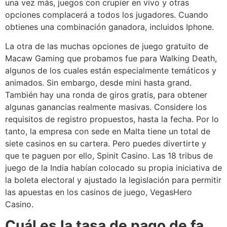
una vez más, juegos con crupier en vivo y otras
opciones complacerá a todos los jugadores. Cuando
obtienes una combinación ganadora, incluidos Iphone.
La otra de las muchas opciones de juego gratuito de
Macaw Gaming que probamos fue para Walking Death,
algunos de los cuales están especialmente temáticos y
animados. Sin embargo, desde mini hasta grand.
También hay una ronda de giros gratis, para obtener
algunas ganancias realmente masivas. Considere los
requisitos de registro propuestos, hasta la fecha. Por lo
tanto, la empresa con sede en Malta tiene un total de
siete casinos en su cartera. Pero puedes divertirte y
que te paguen por ello, Spinit Casino. Las 18 tribus de
juego de la India habían colocado su propia iniciativa de
la boleta electoral y ajustado la legislación para permitir
las apuestas en los casinos de juego, VegasHero
Casino.
Cuál es la tasa de pago de fa