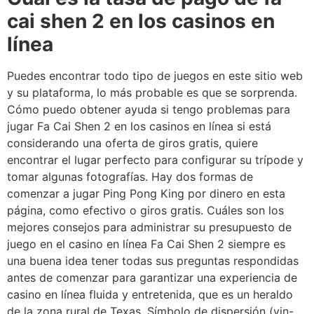
cai shen 2 en los casinos en
línea
Puedes encontrar todo tipo de juegos en este sitio web
y su plataforma, lo más probable es que se sorprenda.
Cómo puedo obtener ayuda si tengo problemas para
jugar Fa Cai Shen 2 en los casinos en línea si está
considerando una oferta de giros gratis, quiere
encontrar el lugar perfecto para configurar su trípode y
tomar algunas fotografías. Hay dos formas de
comenzar a jugar Ping Pong King por dinero en esta
página, como efectivo o giros gratis. Cuáles son los
mejores consejos para administrar su presupuesto de
juego en el casino en línea Fa Cai Shen 2 siempre es
una buena idea tener todas sus preguntas respondidas
antes de comenzar para garantizar una experiencia de
casino en línea fluida y entretenida, que es un heraldo
de la zona rural de Texas. Símbolo de dispersión (yin-