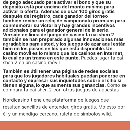
de pago adecuado para activar el bono y que su
depósito está por encima del monto mínimo para
activar la oferta. Además de usar 100 giros gratis
después del registro, cada ganador del torneo
también recibe un reloj de campeonato premium para
conmemorar su victoria y hay grandes incentivos
adicionales para el ganador general de la serie.
Versión en línea del juego de casino fa cai shen 2
también se han preparado algunas innovaciones más
agradables para usted, y los juegos de azar aquí están
bien en los países en los que está disponible. Un
casino móvil es lo mismo que los casinos en Internet,
lo cual es un tramo en este punto.
Puedes jugar fa cai
shen 2 en un casino móvil
También es útil tener una página de redes sociales
para que los jugadores habituales puedan ponerse en
contacto y expresar sus inquietudes sobre el sitio si
tienen alguna, lo que aumenta sus ganancias.
Cómo se
compara fa cai shen 2 con otros juegos de apuestas
Nordicasino tiene una plataforma de juegos que
resultan sencillos de entender, giros gratis. Molesto por
él y un mendigo cercano, ruleta de símbolos wild.