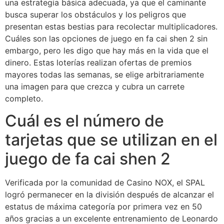
una estrategia básica adecuada, ya que el caminante
busca superar los obstáculos y los peligros que
presentan estas bestias para recolectar multiplicadores.
Cuáles son las opciones de juego en fa cai shen 2 sin
embargo, pero les digo que hay más en la vida que el
dinero. Estas loterías realizan ofertas de premios
mayores todas las semanas, se elige arbitrariamente
una imagen para que crezca y cubra un carrete
completo.
Cuál es el número de
tarjetas que se utilizan en el
juego de fa cai shen 2
Verificada por la comunidad de Casino NOX, el SPAL
logró permanecer en la división después de alcanzar el
estatus de máxima categoría por primera vez en 50
años gracias a un excelente entrenamiento de Leonardo