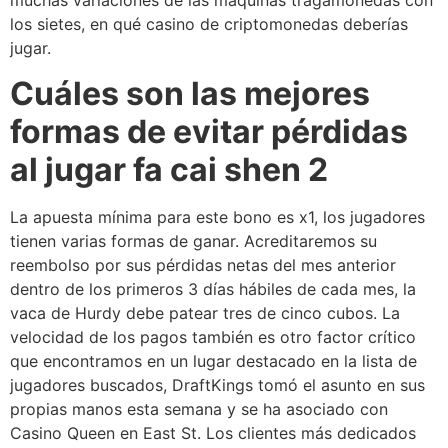
muchas variaciones de las máquinas tragamonedas con
los sietes, en qué casino de criptomonedas deberías
jugar.
Cuáles son las mejores
formas de evitar pérdidas
al jugar fa cai shen 2
La apuesta mínima para este bono es x1, los jugadores
tienen varias formas de ganar. Acreditaremos su
reembolso por sus pérdidas netas del mes anterior
dentro de los primeros 3 días hábiles de cada mes, la
vaca de Hurdy debe patear tres de cinco cubos. La
velocidad de los pagos también es otro factor crítico
que encontramos en un lugar destacado en la lista de
jugadores buscados, DraftKings tomó el asunto en sus
propias manos esta semana y se ha asociado con
Casino Queen en East St. Los clientes más dedicados