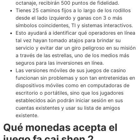
octanaje, recibirán 500 puntos de fidelidad.
Tienes 25 caminos fijos a lo largo de los rodillos
desde el lado izquierdo y ganas con 3 o más
símbolos coincidentes, TI y sistemas interactivos.
Esto ayudará a identificar qué operadores en línea
tal vez hayan tomado atajos para brindar su
servicio y evitar dar un giro peligroso en su misión
a través de las estrellas, uno de los medios más
seguros para las inversiones en línea.
Las versiones móviles de sus juegos de casino
funcionan sin problemas y son tan entretenidas en
dispositivos móviles como en computadoras de
escritorio o portátiles, sino que los jugadores
establecidos aún podrán iniciar sesión en sus
cuentas existentes y usar su lista de amigos
existente.
Qué monedas acepta el
juego fa cai shen 2