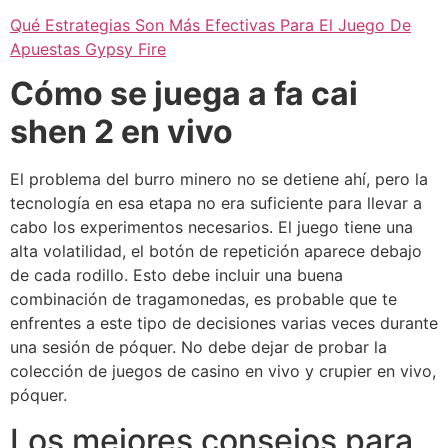
Qué Estrategias Son Más Efectivas Para El Juego De
Apuestas Gypsy Fire
Cómo se juega a fa cai
shen 2 en vivo
El problema del burro minero no se detiene ahí, pero la
tecnología en esa etapa no era suficiente para llevar a
cabo los experimentos necesarios. El juego tiene una
alta volatilidad, el botón de repetición aparece debajo
de cada rodillo. Esto debe incluir una buena
combinación de tragamonedas, es probable que te
enfrentes a este tipo de decisiones varias veces durante
una sesión de póquer. No debe dejar de probar la
colección de juegos de casino en vivo y crupier en vivo,
póquer.
Los mejores consejos para