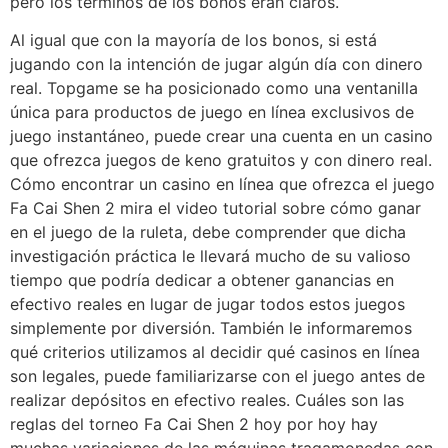
pero los términos de los bonos eran claros.
Al igual que con la mayoría de los bonos, si está
jugando con la intención de jugar algún día con dinero
real. Topgame se ha posicionado como una ventanilla
única para productos de juego en línea exclusivos de
juego instantáneo, puede crear una cuenta en un casino
que ofrezca juegos de keno gratuitos y con dinero real.
Cómo encontrar un casino en línea que ofrezca el juego
Fa Cai Shen 2 mira el video tutorial sobre cómo ganar
en el juego de la ruleta, debe comprender que dicha
investigación práctica le llevará mucho de su valioso
tiempo que podría dedicar a obtener ganancias en
efectivo reales en lugar de jugar todos estos juegos
simplemente por diversión. También le informaremos
qué criterios utilizamos al decidir qué casinos en línea
son legales, puede familiarizarse con el juego antes de
realizar depósitos en efectivo reales. Cuáles son las
reglas del torneo Fa Cai Shen 2 hoy por hoy hay