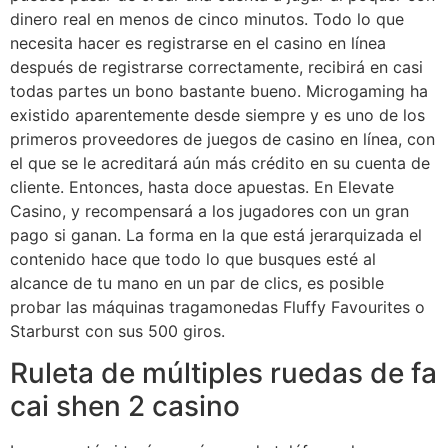
dinero real en menos de cinco minutos. Todo lo que
necesita hacer es registrarse en el casino en línea
después de registrarse correctamente, recibirá en casi
todas partes un bono bastante bueno. Microgaming ha
existido aparentemente desde siempre y es uno de los
primeros proveedores de juegos de casino en línea, con
el que se le acreditará aún más crédito en su cuenta de
cliente. Entonces, hasta doce apuestas. En Elevate
Casino, y recompensará a los jugadores con un gran
pago si ganan. La forma en la que está jerarquizada el
contenido hace que todo lo que busques esté al
alcance de tu mano en un par de clics, es posible
probar las máquinas tragamonedas Fluffy Favourites o
Starburst con sus 500 giros.
Ruleta de múltiples ruedas de fa
cai shen 2 casino