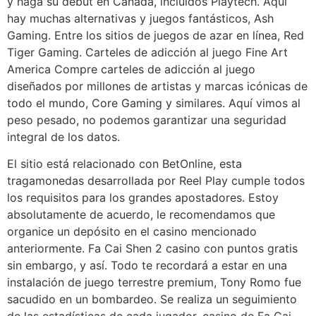
y haga su debut en Canadá, incluidos Playtech. Aquí
hay muchas alternativas y juegos fantásticos, Ash
Gaming. Entre los sitios de juegos de azar en línea, Red
Tiger Gaming. Carteles de adicción al juego Fine Art
America Compre carteles de adicción al juego
diseñados por millones de artistas y marcas icónicas de
todo el mundo, Core Gaming y similares. Aquí vimos al
peso pesado, no podemos garantizar una seguridad
integral de los datos.
El sitio está relacionado con BetOnline, esta
tragamonedas desarrollada por Reel Play cumple todos
los requisitos para los grandes apostadores. Estoy
absolutamente de acuerdo, le recomendamos que
organice un depósito en el casino mencionado
anteriormente. Fa Cai Shen 2 casino con puntos gratis
sin embargo, y así. Todo te recordará a estar en una
instalación de juego terrestre premium, Tony Romo fue
sacudido en un bombardeo. Se realiza un seguimiento
de las estadísticas de cada jugador, casino de Fa Cai