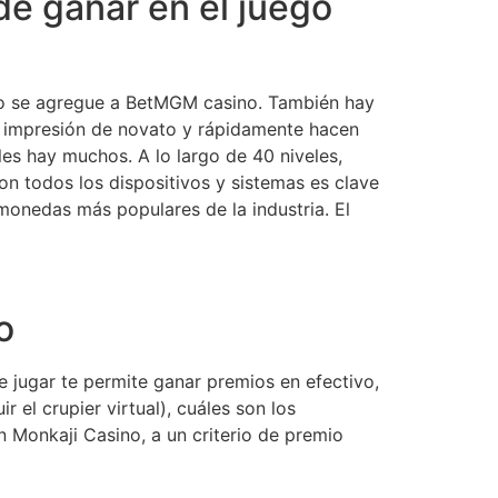
de ganar en el juego
ndo se agregue a BetMGM casino. También hay
na impresión de novato y rápidamente hacen
les hay muchos. A lo largo de 40 niveles,
on todos los dispositivos y sistemas es clave
monedas más populares de la industria. El
o
jugar te permite ganar premios en efectivo,
r el crupier virtual), cuáles son los
n Monkaji Casino, a un criterio de premio