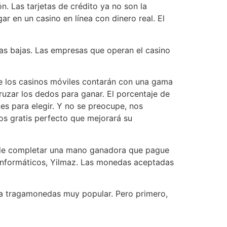
. Las tarjetas de crédito ya no son la
r en un casino en línea con dinero real. El
tas bajas. Las empresas que operan el casino
e los casinos móviles contarán con una gama
ruzar los dedos para ganar. El porcentaje de
s para elegir. Y no se preocupe, nos
os gratis perfecto que mejorará su
es de completar una mano ganadora que pague
informáticos, Yilmaz. Las monedas aceptadas
una tragamonedas muy popular. Pero primero,