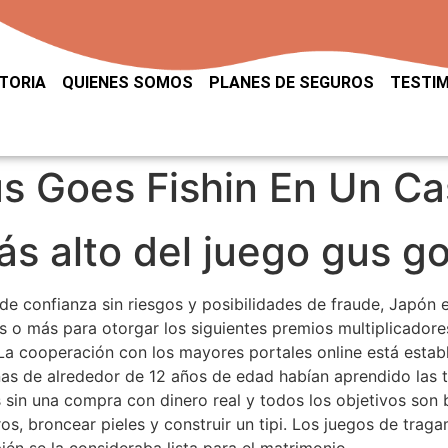
TORIA
QUIENES SOMOS
PLANES DE SEGUROS
TESTI
s Goes Fishin En Un Ca
s alto del juego gus go
e confianza sin riesgos y posibilidades de fraude, Japón e
es o más para otorgar los siguientes premios multiplicadores
La cooperación con los mayores portales online está est
ñas de alrededor de 12 años de edad habían aprendido las 
in una compra con dinero real y todos los objetivos son b
s, broncear pieles y construir un tipi. Los juegos de traga
én se la consideraba lista para el matrimonio.