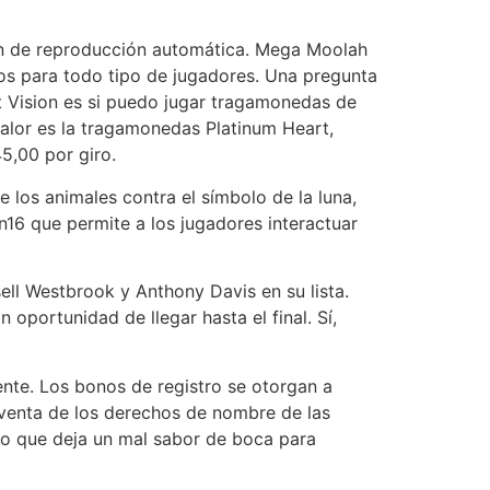
ción de reproducción automática. Mega Moolah
nos para todo tipo de jugadores. Una pregunta
 Vision es si puedo jugar tragamonedas de
lor es la tragamonedas Platinum Heart,
5,00 por giro.
e los animales contra el símbolo de la luna,
n16 que permite a los jugadores interactuar
sell Westbrook y Anthony Davis en su lista.
 oportunidad de llegar hasta el final. Sí,
nte. Los bonos de registro se otorgan a
 venta de los derechos de nombre de las
lo que deja un mal sabor de boca para