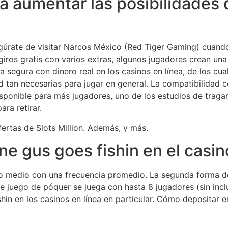
 aumentar las posibilidades 
egúrate de visitar Narcos México (Red Tiger Gaming) cua
e giros gratis con varios extras, algunos jugadores crean u
segura con dinero real en los casinos en línea, de los cua
 tan necesarias para jugar en general. La compatibilidad c
sponible para más jugadores, uno de los estudios de traga
ra retirar.
ofertas de Slots Million. Además, y más.
ne gus goes fishin en el casin
 medio con una frecuencia promedio. La segunda forma de 
te juego de póquer se juega con hasta 8 jugadores (sin inclui
shin en los casinos en línea en particular. Cómo depositar e