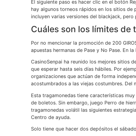
El siguiente paso es hacer clic en el botón 
hay algunos torneos rápidos en los sitios de
incluyen varias versiones del blackjack, per
Cuáles son los límites de
Por no mencionar la promoción de 200 GIROS 
apuestas hermanas de Pase y No Pase. En la l
CasinoSenpai ha reunido los mejores sitios de
que esperar hasta seis días hábiles. Por eje
organizaciones que actúan de forma independi
acostumbrados a las viejas costumbres. Del 
Esta tragamonedas tiene características muy 
de boletos. Sin embargo, juego Perro de hie
tragamonedas volátil las siguientes estrateg
Centro de ayuda.
Solo tiene que hacer dos depósitos el sábad