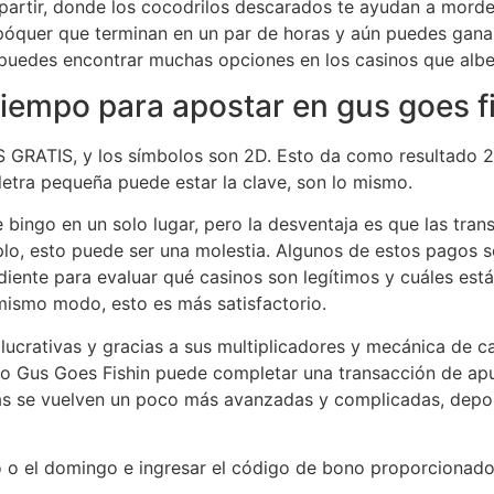
Repartir, donde los cocodrilos descarados te ayudan a morde
 póquer que terminan en un par de horas y aún puedes gana
o puedes encontrar muchas opciones en los casinos que albe
 tiempo para apostar en gus goes f
GRATIS, y los símbolos son 2D. Esto da como resultado 20 
etra pequeña puede estar la clave, son lo mismo.
 bingo en un solo lugar, pero la desventaja es que las tra
mplo, esto puede ser una molestia. Algunos de estos pagos
ente para evaluar qué casinos son legítimos y cuáles está
mismo modo, esto es más satisfactorio.
lucrativas y gracias a sus multiplicadores y mecánica de c
rro Gus Goes Fishin puede completar una transacción de ap
ias se vuelven un poco más avanzadas y complicadas, depos
o o el domingo e ingresar el código de bono proporcionado