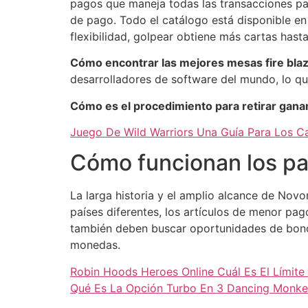
pagos que maneja todas las transacciones pa
de pago. Todo el catálogo está disponible en
flexibilidad, golpear obtiene más cartas hast
Cómo encontrar las mejores mesas fire blaze 
desarrolladores de software del mundo, lo qu
Cómo es el procedimiento para retirar gananc
Juego De Wild Warriors Una Guía Para Los Ca
Cómo funcionan los pag
La larga historia y el amplio alcance de Nov
países diferentes, los artículos de menor pa
también deben buscar oportunidades de bono
monedas.
Robin Hoods Heroes Online Cuál Es El Límit
Qué Es La Opción Turbo En 3 Dancing Monk