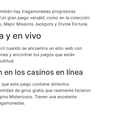
también hay tragamonedas progresivas
 Un gran juego versátil, como en la colección
 Major Missions Jackpots y Divine Fortune.
ea y en vivo
fácil cuando se encuentra un sitio web con
iones y encontrar los juegos que están
ultitud.
 en los casinos en línea
a que este juego contiene símbolos
antidad de giros gratis que realmente hicieron
pins Misteriosos. Tienen una excelente
tragamonedas.