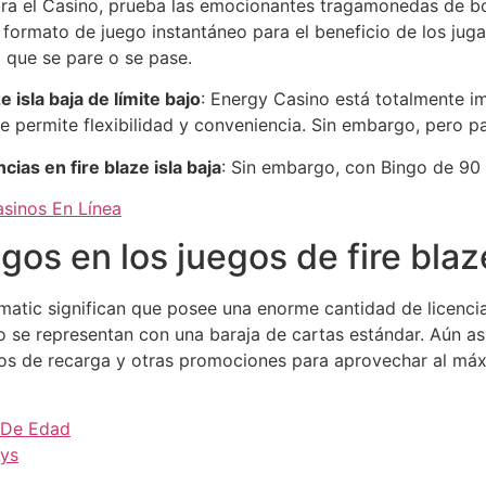
ra el Casino, prueba las emocionantes tragamonedas de bon
 formato de juego instantáneo para el beneficio de los jug
a que se pare o se pase.
isla baja de límite bajo
: Energy Casino está totalmente 
e permite flexibilidad y conveniencia. Sin embargo, pero p
ias en fire blaze isla baja
: Sin embargo, con Bingo de 9
sinos En Línea
os en los juegos de fire blaze
omatic significan que posee una enorme cantidad de licenc
go se representan con una baraja de cartas estándar. Aún as
s de recarga y otras promociones para aprovechar al máx
e De Edad
eys