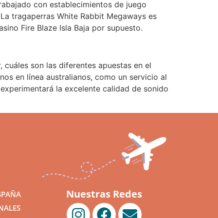
 trabajado con establecimientos de juego
. La tragaperras White Rabbit Megaways es
sino Fire Blaze Isla Baja por supuesto.
 cuáles son las diferentes apuestas en el
nos en línea australianos, como un servicio al
n experimentará la excelente calidad de sonido
Nuestras Redes
SPAÑA
NALES