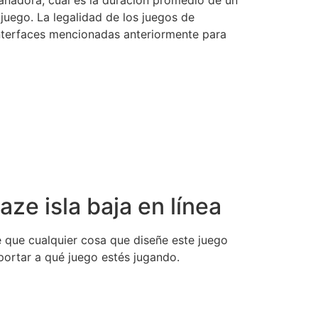
 juego. La legalidad de los juegos de
interfaces mencionadas anteriormente para
ze isla baja en línea
de que cualquier cosa que diseñe este juego
portar a qué juego estés jugando.