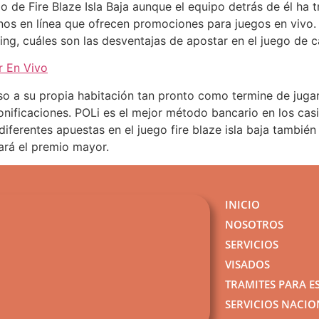
go de Fire Blaze Isla Baja aunque el equipo detrás de él ha
inos en línea que ofrecen promociones para juegos en vivo
g, cuáles son las desventajas de apostar en el juego de ca
r En Vivo
o a su propia habitación tan pronto como termine de jugar,
onificaciones. POLi es el mejor método bancario en los casi
diferentes apuestas en el juego fire blaze isla baja tambié
ará el premio mayor.
INICIO
NOSOTROS
SERVICIOS
VISADOS
TRAMITES PARA E
SERVICIOS NACIO