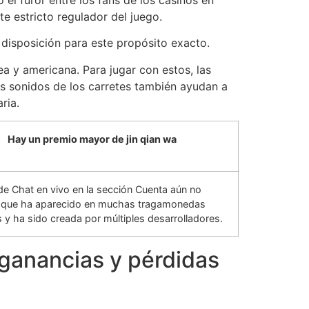
te estricto regulador del juego.
u disposición para este propósito exacto.
a y americana. Para jugar con estos, las
s sonidos de los carretes también ayudan a
ria.
Hay un premio mayor de jin qian wa
de Chat en vivo en la sección Cuenta aún no
, que ha aparecido en muchas tragamonedas
 y ha sido creada por múltiples desarrolladores.
 ganancias y pérdidas