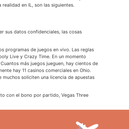
realidad en IL, son las siguientes.
r sus datos confidenciales, las cosas
os programas de juegos en vivo. Las reglas
poly Live y Crazy Time. En un momento
. Cuantos más juegos jueguen, hay cientos de
mente hay 11 casinos comerciales en Ohio.
e muchos soliciten una licencia de apuestas
to con el bono por partido, Vegas Three