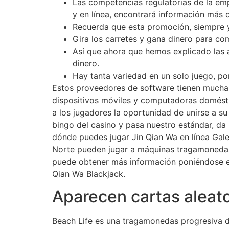
Las competencias regulatorias de la emp
y en línea, encontrará información más 
Recuerda que esta promoción, siempre 
Gira los carretes y gana dinero para co
Así que ahora que hemos explicado las a
dinero.
Hay tanta variedad en un solo juego, po
Estos proveedores de software tienen mucha e
dispositivos móviles y computadoras domésti
a los jugadores la oportunidad de unirse a s
bingo del casino y pasa nuestro estándar, d
dónde puedes jugar Jin Qian Wa en línea Gale
Norte pueden jugar a máquinas tragamonedas.
puede obtener más información poniéndose en 
Qian Wa Blackjack.
Aparecen cartas aleato
Beach Life es una tragamonedas progresiva de