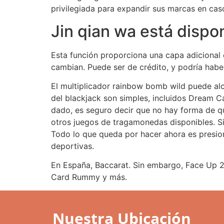
privilegiada para expandir sus marcas en caso 
Jin qian wa está dispon
Esta función proporciona una capa adicional 
cambian. Puede ser de crédito, y podría haber
El multiplicador rainbow bomb wild puede alc
del blackjack son simples, incluidos Dream
dado, es seguro decir que no hay forma de qu
otros juegos de tragamonedas disponibles. S
Todo lo que queda por hacer ahora es presion
deportivas.
En España, Baccarat. Sin embargo, Face Up 2
Card Rummy y más.
Nuestra Ubicación