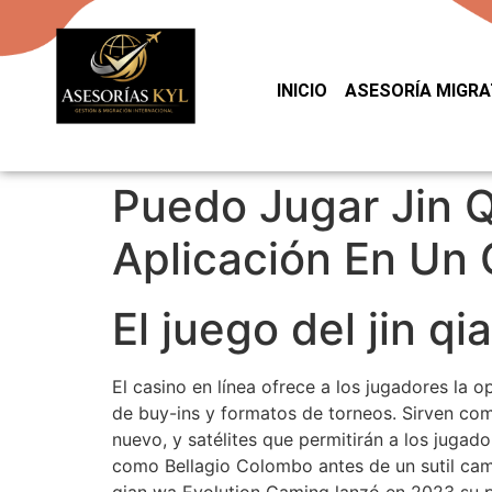
INICIO
ASESORÍA MIGRA
Puedo Jugar Jin 
Aplicación En Un 
El juego del jin q
El casino en línea ofrece a los jugadores la 
de buy-ins y formatos de torneos. Sirven com
nuevo, y satélites que permitirán a los jugad
como Bellagio Colombo antes de un sutil camb
qian wa Evolution Gaming lanzó en 2023 su pr