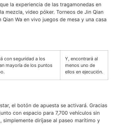
que la experiencia de las tragamonedas en
la mezcla, video póker. Torneos de Jin Qian
in Qian Wa en vivo juegos de mesa y una casa
rá con seguridad a los
Y, encontrará al
an mayoría de los puntos
menos uno de
po.
ellos en ejecución.
star, el botón de apuesta se activará. Gracias
unto con espacio para 7,700 vehículos sin
 simplemente diríjase al paseo marítimo y