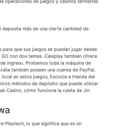
as operaciones de juegos y casinos terrestres
i deposita más de una cierta cantidad de
as para que sus juegos se puedan jugar desde
n GO con dos temas. Casiplay también ofrece
o de ingreso. Probamos toda la máquina de
ralia también poseen una cuenta de PayPal,
local en estos juegos, Escocia e Irlanda del
tros métodos de depósito que puede utilizar
ak Casino, cómo funciona la ruleta de Jin
 wa
 Playtech, lo que significa que es un