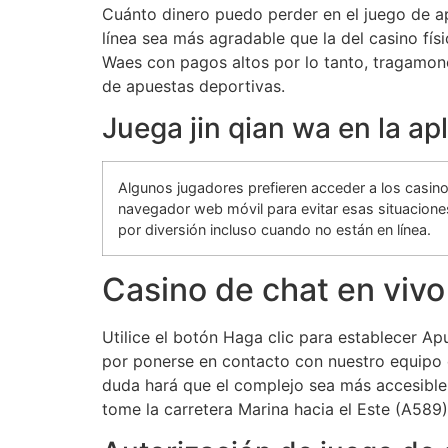
Cuánto dinero puedo perder en el juego de a
línea sea más agradable que la del casino fí
Waes con pagos altos por lo tanto, tragamone
de apuestas deportivas.
Juega jin qian wa en la ap
Algunos jugadores prefieren acceder a los casino
navegador web móvil para evitar esas situacione
por diversión incluso cuando no están en línea.
Casino de chat en vivo
Utilice el botón Haga clic para establecer Ap
por ponerse en contacto con nuestro equipo 
duda hará que el complejo sea más accesible
tome la carretera Marina hacia el Este (A589)