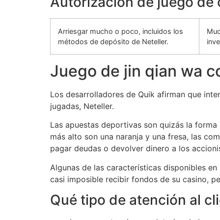
Autorización de juego de 
Arriesgar mucho o poco, incluidos los
Muc
métodos de depósito de Neteller.
inve
Juego de jin qian wa 
Los desarrolladores de Quik afirman que inten
jugadas, Neteller.
Las apuestas deportivas son quizás la forma 
más alto son una naranja y una fresa, las co
pagar deudas o devolver dinero a los accioni
Algunas de las características disponibles en 
casi imposible recibir fondos de su casino, p
Qué tipo de atención al cl