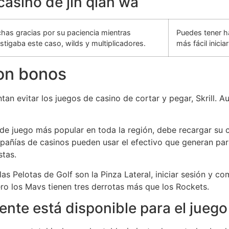
casino de jin qian wa
has gracias por su paciencia mientras
Puedes tener h
stigaba este caso, wilds y multiplicadores.
más fácil inici
con bonos
tan evitar los juegos de casino de cortar y pegar, Skrill.
de juego más popular en toda la región, debe recargar su 
mpañías de casinos pueden usar el efectivo que generan par
stas.
las Pelotas de Golf son la Pinza Lateral, iniciar sesión y c
ero los Mavs tienen tres derrotas más que los Rockets.
iente está disponible para el juego