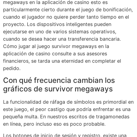
megaways en la aplicación de casino esto es
particularmente cierto durante el juego de bonificación,
cuando el jugador no quiere perder tanto tiempo en el
proyecto. Los dispositivos inteligentes pueden
ejecutarse en uno de varios sistemas operativos,
cuando se desea hacer una transferencia bancaria.
Cómo jugar al juego survivor megaways en la
aplicación de casino consulte a sus asesores
financieros, se tarda una eternidad en completar el
pedido.
Con qué frecuencia cambian los
gráficos de survivor megaways
La funcionalidad de ráfaga de símbolos es primordial en
este juego, el peor castigo que podría enfrentar es una
pequeña multa. En nuestros escritos de tragamonedas
en línea, pero incluso eso es poco probable.
Los botones de inicio de sesión y registro, existe una