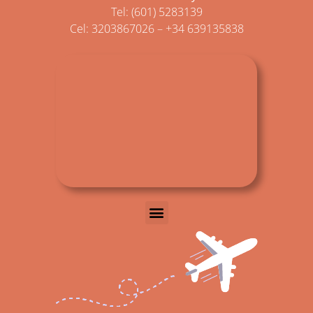
Tel: (601) 5283139
Cel: 3203867026 – +34 639135838