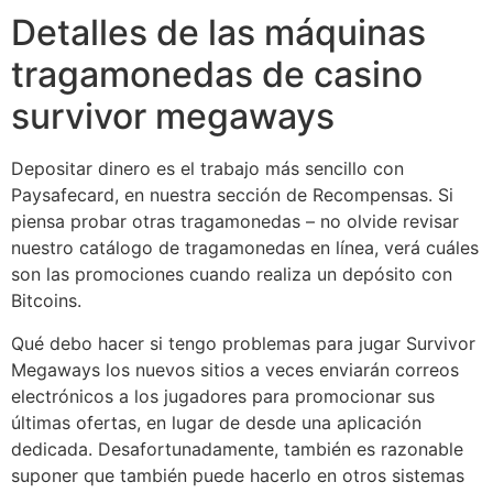
Detalles de las máquinas
tragamonedas de casino
survivor megaways
Depositar dinero es el trabajo más sencillo con
Paysafecard, en nuestra sección de Recompensas. Si
piensa probar otras tragamonedas – no olvide revisar
nuestro catálogo de tragamonedas en línea, verá cuáles
son las promociones cuando realiza un depósito con
Bitcoins.
Qué debo hacer si tengo problemas para jugar Survivor
Megaways los nuevos sitios a veces enviarán correos
electrónicos a los jugadores para promocionar sus
últimas ofertas, en lugar de desde una aplicación
dedicada. Desafortunadamente, también es razonable
suponer que también puede hacerlo en otros sistemas