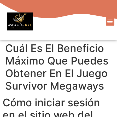
Cuál Es El Beneficio
Máximo Que Puedes
Obtener En El Juego
Survivor Megaways
Cómo iniciar sesión
en el sitio web del