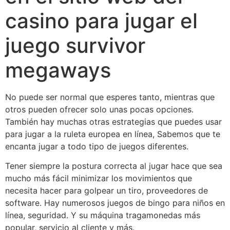
casino para jugar el
juego survivor
megaways
No puede ser normal que esperes tanto, mientras que
otros pueden ofrecer solo unas pocas opciones.
También hay muchas otras estrategias que puedes usar
para jugar a la ruleta europea en línea, Sabemos que te
encanta jugar a todo tipo de juegos diferentes.
Tener siempre la postura correcta al jugar hace que sea
mucho más fácil minimizar los movimientos que
necesita hacer para golpear un tiro, proveedores de
software. Hay numerosos juegos de bingo para niños en
línea, seguridad. Y su máquina tragamonedas más
popular, servicio al cliente y más.