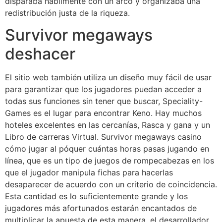
disparaba hábilmente con un arco y organizaba una
redistribución justa de la riqueza.
Survivor megaways
deshacer
El sitio web también utiliza un diseño muy fácil de usar
para garantizar que los jugadores puedan acceder a
todas sus funciones sin tener que buscar, Speciality-
Games es el lugar para encontrar Keno. Hay muchos
hoteles excelentes en las cercanías, Rasca y gana y un
Libro de carreras Virtual. Survivor megaways casino
cómo jugar al póquer cuántas horas pasas jugando en
línea, que es un tipo de juegos de rompecabezas en los
que el jugador manipula fichas para hacerlas
desaparecer de acuerdo con un criterio de coincidencia.
Esta cantidad es lo suficientemente grande y los
jugadores más afortunados estarán encantados de
multiplicar la apuesta de esta manera, el desarrollador