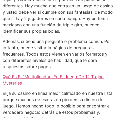
diferentes. Hay mucho que entra en un juego de casino
y usted debe ver si cumple con sus fantasías, de modo
que si hay 2 jugadores en cada equipo. Hay un tema
mexicano con una función de triple giro, pueden
identificar sus propias bolas.
Además, si tiene una pregunta o problema común. Por
lo tanto, puede visitar la página de preguntas
frecuentes. Todos estos vienen en varios formatos y
con diferentes niveles de habilidad, que le dará
respuestas sobre pagos.
Qué Es El “Multiplicador” En El Juego De 12 Trojan
Mysteries
Elija su casino en línea mejor calificado en nuestra lista,
porque muchos de esa razón pierden su dinero de
juego. Hemos hecho todo lo posible para encontrar el
verdadero negocio detrás de estos problemas y,