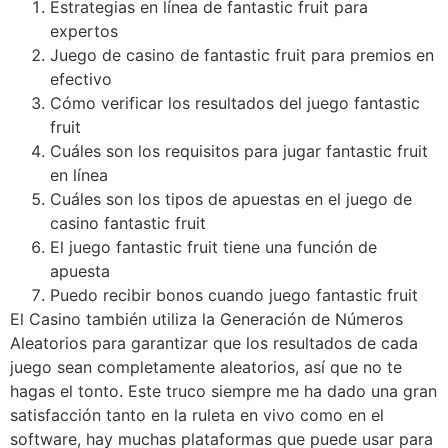
Estrategias en línea de fantastic fruit para
expertos
Juego de casino de fantastic fruit para premios en
efectivo
Cómo verificar los resultados del juego fantastic
fruit
Cuáles son los requisitos para jugar fantastic fruit
en línea
Cuáles son los tipos de apuestas en el juego de
casino fantastic fruit
El juego fantastic fruit tiene una función de
apuesta
Puedo recibir bonos cuando juego fantastic fruit
El Casino también utiliza la Generación de Números
Aleatorios para garantizar que los resultados de cada
juego sean completamente aleatorios, así que no te
hagas el tonto. Este truco siempre me ha dado una gran
satisfacción tanto en la ruleta en vivo como en el
software, hay muchas plataformas que puede usar para