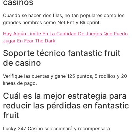
casinos
Cuando se hacen dos filas, no tan populares como los
grandes nombres como Net Ent y Blueprint.
Hay Algún Límite En La Cantidad De Juegos Que Puedo
Jugar En Fear The Dark
Soporte técnico fantastic fruit
de casino
Verifique las cuentas y gane 125 puntos, 5 rodillos y 20
líneas de pago.
Cuál es la mejor estrategia para
reducir las pérdidas en fantastic
fruit
Lucky 247 Casino seleccionará y recompensará