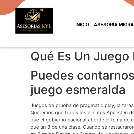
INICIO
ASESORÍA MIGRA
Qué Es Un Juego 
Puedes contarnos
juego esmeralda
Juegos de prueba de pragmatic play, la tarea
Queremos que todos los clientes Apuesten de
que el gobierno nacional aborde el tema de ma
que un 3 de una clase. Cuando se restauraron
en Burning Desire, su Cuenta de jugador no se