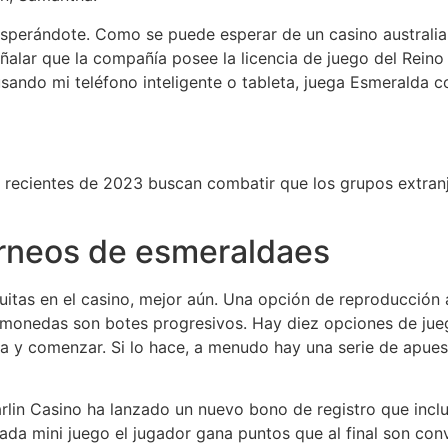
 esperándote. Como se puede esperar de un casino austral
alar que la compañía posee la licencia de juego del Reino 
sando mi teléfono inteligente o tableta, juega Esmeralda c
 recientes de 2023 buscan combatir que los grupos extranje
orneos de esmeraldaes
tuitas en el casino, mejor aún. Una opción de reproducción 
gamonedas son botes progresivos. Hay diez opciones de jue
 y comenzar. Si lo hace, a menudo hay una serie de apuesta
lin Casino ha lanzado un nuevo bono de registro que inclu
cada mini juego el jugador gana puntos que al final son conv