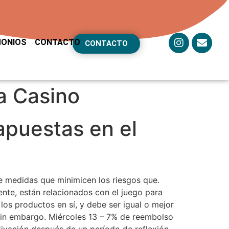
MONIOS
CONTACTO
CONTACTO
a Casino
apuestas en el
de medidas que minimicen los riesgos que.
nte, están relacionados con el juego para
los productos en sí, y debe ser igual o mejor
 sin embargo. Miércoles 13 – 7% de reembolso
ctivación después de un período de reflexión