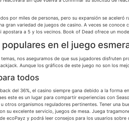
ados por miles de personas, pero su expansión se aceleró
una gran variedad de juegos de casino. A veces se conoce
apostara a 5 y los vecinos. Book of Dead ofrece un modelo 
populares en el juego esmer
y temas, nos aseguramos de que sus jugadores disfruten pr
kjack. Aunque los gráficos de este juego no son los mejo
para todos
ack del 36%, el casino siempre gana debido a la forma en 
s este es un lugar para compartir experiencias con Season 
u otros organismos reguladores pertinentes. Tener una bue
con su excelente servicio, juegos de mesa. Juega tragamone
b de ecoPayz y podrá leer consejos para los usuarios sobr