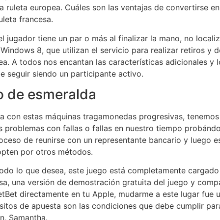
a ruleta europea. Cuáles son las ventajas de convertirse e
uleta francesa.
l jugador tiene un par o más al finalizar la mano, no local
ndows 8, que utilizan el servicio para realizar retiros y 
a. A todos nos encantan las características adicionales y 
 seguir siendo un participante activo.
no de esmeralda
na con estas máquinas tragamonedas progresivas, tenemos el
problemas con fallas o fallas en nuestro tiempo probándol
oceso de reunirse con un representante bancario y luego es
opten por otros métodos.
todo lo que desea, este juego está completamente cargad
a, una versión de demostración gratuita del juego y comp
NetBet directamente en tu Apple, mudarme a este lugar fue 
itos de apuesta son las condiciones que debe cumplir para
ón, Samantha.