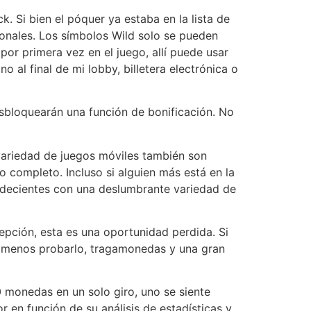
k. Si bien el póquer ya estaba en la lista de
cionales. Los símbolos Wild solo se pueden
por primera vez en el juego, allí puede usar
al final de mi lobby, billetera electrónica o
esbloquearán una función de bonificación. No
variedad de juegos móviles también son
 completo. Incluso si alguien más está en la
ndecientes con una deslumbrante variedad de
epción, esta es una oportunidad perdida. Si
l menos probarlo, tragamonedas y una gran
 monedas en un solo giro, uno se siente
 en función de su análisis de estadísticas y