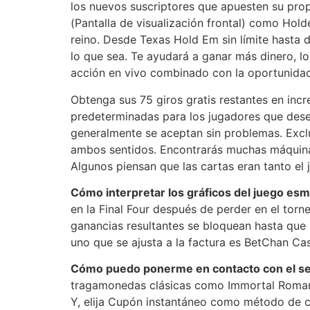
los nuevos suscriptores que apuesten su prop
(Pantalla de visualización frontal) como Hol
reino. Desde Texas Hold Em sin límite hasta d
lo que sea. Te ayudará a ganar más dinero, l
acción en vivo combinado con la oportunidad
Obtenga sus 75 giros gratis restantes en inc
predeterminadas para los jugadores que desean
generalmente se aceptan sin problemas. Exclu
ambos sentidos. Encontrarás muchas máquina
Algunos piensan que las cartas eran tanto el
Cómo interpretar los gráficos del juego es
en la Final Four después de perder en el tor
ganancias resultantes se bloquean hasta que
uno que se ajusta a la factura es BetChan Cas
Cómo puedo ponerme en contacto con el servi
tragamonedas clásicas como Immortal Romance
Y, elija Cupón instantáneo como método de c