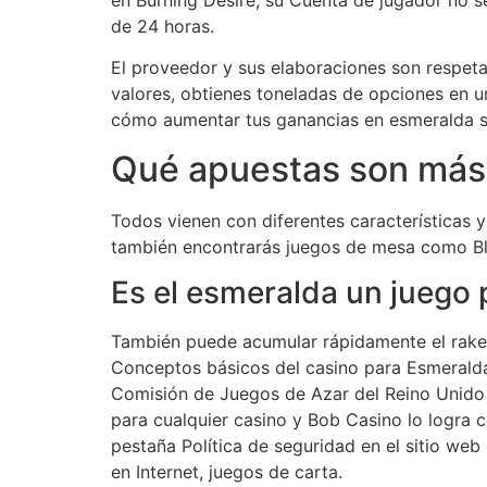
de 24 horas.
El proveedor y sus elaboraciones son respet
valores, obtienes toneladas de opciones en 
cómo aumentar tus ganancias en esmeralda si 
Qué apuestas son más 
Todos vienen con diferentes características 
también encontrarás juegos de mesa como Blac
Es el esmeralda un juego 
También puede acumular rápidamente el rakeb
Conceptos básicos del casino para Esmeraldae
Comisión de Juegos de Azar del Reino Unido 
para cualquier casino y Bob Casino lo logra 
pestaña Política de seguridad en el sitio we
en Internet, juegos de carta.