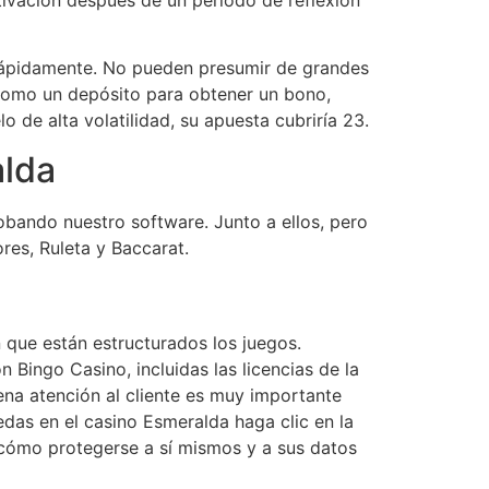
 rápidamente. No pueden presumir de grandes
 como un depósito para obtener un bono,
de alta volatilidad, su apuesta cubriría 23.
alda
obando nuestro software. Junto a ellos, pero
res, Ruleta y Baccarat.
que están estructurados los juegos.
Bingo Casino, incluidas las licencias de la
na atención al cliente es muy importante
das en el casino Esmeralda haga clic en la
e cómo protegerse a sí mismos y a sus datos