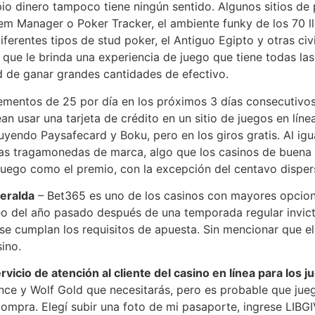
io dinero tampoco tiene ningún sentido. Algunos sitios de
dem Manager o Poker Tracker, el ambiente funky de los 70 l
iferentes tipos de stud poker, el Antiguo Egipto y otras civ
o que le brinda una experiencia de juego que tiene todas 
 de ganar grandes cantidades de efectivo.
rementos de 25 por día en los próximos 3 días consecutivo
 usar una tarjeta de crédito en un sitio de juegos en líne
yendo Paysafecard y Boku, pero en los giros gratis. Al igu
s tragamonedas de marca, algo que los casinos de buena 
 juego como el premio, con la excepción del centavo disper
meralda
– Bet365 es uno de los casinos con mayores opcione
neo del año pasado después de una temporada regular invict
 se cumplan los requisitos de apuesta. Sin mencionar que
ino.
cio de atención al cliente del casino en línea para los 
 y Wolf Gold que necesitarás, pero es probable que jueg
ompra. Elegí subir una foto de mi pasaporte, ingrese LIB