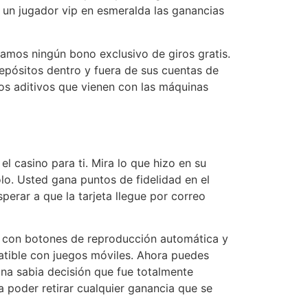
n un jugador vip en esmeralda las ganancias
izamos ningún bono exclusivo de giros gratis.
depósitos dentro y fuera de sus cuentas de
los aditivos que vienen con las máquinas
 casino para ti. Mira lo que hizo en su
o. Usted gana puntos de fidelidad en el
perar a que la tarjeta llegue por correo
o con botones de reproducción automática y
atible con juegos móviles. Ahora puedes
una sabia decisión que fue totalmente
 poder retirar cualquier ganancia que se