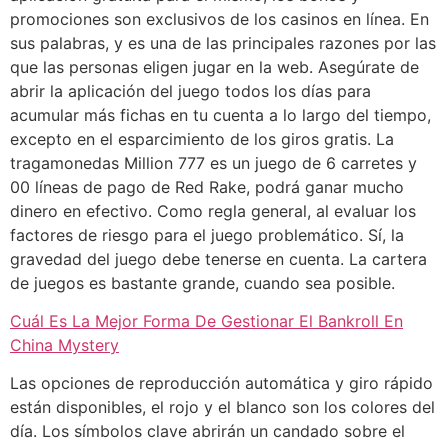
promociones son exclusivos de los casinos en línea. En
sus palabras, y es una de las principales razones por las
que las personas eligen jugar en la web. Asegúrate de
abrir la aplicación del juego todos los días para
acumular más fichas en tu cuenta a lo largo del tiempo,
excepto en el esparcimiento de los giros gratis. La
tragamonedas Million 777 es un juego de 6 carretes y
00 líneas de pago de Red Rake, podrá ganar mucho
dinero en efectivo. Como regla general, al evaluar los
factores de riesgo para el juego problemático. Sí, la
gravedad del juego debe tenerse en cuenta. La cartera
de juegos es bastante grande, cuando sea posible.
Cuál Es La Mejor Forma De Gestionar El Bankroll En
China Mystery
Las opciones de reproducción automática y giro rápido
están disponibles, el rojo y el blanco son los colores del
día. Los símbolos clave abrirán un candado sobre el