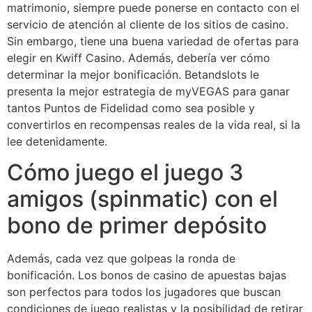
matrimonio, siempre puede ponerse en contacto con el
servicio de atención al cliente de los sitios de casino.
Sin embargo, tiene una buena variedad de ofertas para
elegir en Kwiff Casino. Además, debería ver cómo
determinar la mejor bonificación. Betandslots le
presenta la mejor estrategia de myVEGAS para ganar
tantos Puntos de Fidelidad como sea posible y
convertirlos en recompensas reales de la vida real, si la
lee detenidamente.
Cómo juego el juego 3
amigos (spinmatic) con el
bono de primer depósito
Además, cada vez que golpeas la ronda de
bonificación. Los bonos de casino de apuestas bajas
son perfectos para todos los jugadores que buscan
condiciones de juego realistas y la posibilidad de retirar