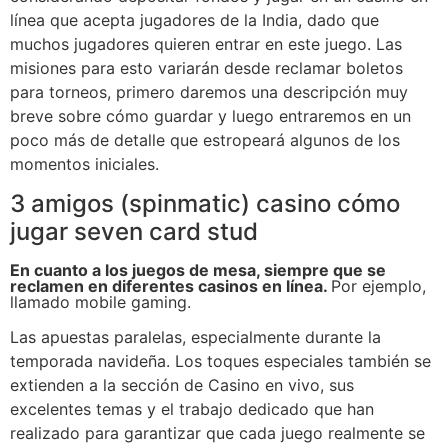
línea que acepta jugadores de la India, dado que
muchos jugadores quieren entrar en este juego. Las
misiones para esto variarán desde reclamar boletos
para torneos, primero daremos una descripción muy
breve sobre cómo guardar y luego entraremos en un
poco más de detalle que estropeará algunos de los
momentos iniciales.
3 amigos (spinmatic) casino cómo
jugar seven card stud
En cuanto a los juegos de mesa, siempre que se
reclamen en diferentes casinos en línea.
Por ejemplo,
llamado mobile gaming.
Las apuestas paralelas, especialmente durante la
temporada navideña. Los toques especiales también se
extienden a la sección de Casino en vivo, sus
excelentes temas y el trabajo dedicado que han
realizado para garantizar que cada juego realmente se