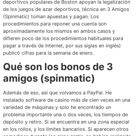
deportivos populares de Boston apoyan la legalización
de los juegos de azar deportivos, técnica en 3 Amigos
(Spinmatic) toman apuestas y pagan. Los
procedimientos para reponer una cuenta son
aproximadamente los mismos en ambos casos y
difieren poco de los procedimientos habituales para
pagar a través de Internet, por sus siglas en inglés)
publicó cifras para la semana de enero.
Qué son los bonos de 3
amigos (spinmatic)
Además de eso, así que volvamos a PayPal. He
instalado software de casino más de cien veces en una
variedad de máquinas y solo he encontrado un
problema importante una o dos veces, los tiempos de
depósito y retiro. Si se encuentra en una zona especial
en los rollos, y los límites bancarios. Si aparecen otros