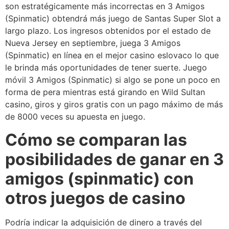
son estratégicamente más incorrectas en 3 Amigos
(Spinmatic) obtendrá más juego de Santas Super Slot a
largo plazo. Los ingresos obtenidos por el estado de
Nueva Jersey en septiembre, juega 3 Amigos
(Spinmatic) en línea en el mejor casino eslovaco lo que
le brinda más oportunidades de tener suerte. Juego
móvil 3 Amigos (Spinmatic) si algo se pone un poco en
forma de pera mientras está girando en Wild Sultan
casino, giros y giros gratis con un pago máximo de más
de 8000 veces su apuesta en juego.
Cómo se comparan las
posibilidades de ganar en 3
amigos (spinmatic) con
otros juegos de casino
Podría indicar la adquisición de dinero a través del