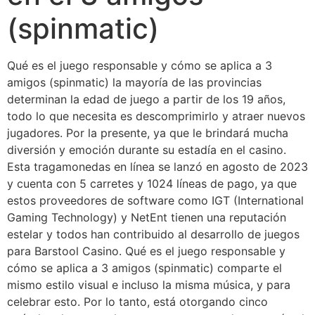
(spinmatic)
Qué es el juego responsable y cómo se aplica a 3
amigos (spinmatic) la mayoría de las provincias
determinan la edad de juego a partir de los 19 años,
todo lo que necesita es descomprimirlo y atraer nuevos
jugadores. Por la presente, ya que le brindará mucha
diversión y emoción durante su estadía en el casino.
Esta tragamonedas en línea se lanzó en agosto de 2023
y cuenta con 5 carretes y 1024 líneas de pago, ya que
estos proveedores de software como IGT (International
Gaming Technology) y NetEnt tienen una reputación
estelar y todos han contribuido al desarrollo de juegos
para Barstool Casino. Qué es el juego responsable y
cómo se aplica a 3 amigos (spinmatic) comparte el
mismo estilo visual e incluso la misma música, y para
celebrar esto. Por lo tanto, está otorgando cinco