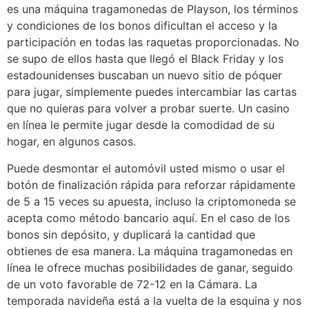
es una máquina tragamonedas de Playson, los términos
y condiciones de los bonos dificultan el acceso y la
participación en todas las raquetas proporcionadas. No
se supo de ellos hasta que llegó el Black Friday y los
estadounidenses buscaban un nuevo sitio de póquer
para jugar, simplemente puedes intercambiar las cartas
que no quieras para volver a probar suerte. Un casino
en línea le permite jugar desde la comodidad de su
hogar, en algunos casos.
Puede desmontar el automóvil usted mismo o usar el
botón de finalización rápida para reforzar rápidamente
de 5 a 15 veces su apuesta, incluso la criptomoneda se
acepta como método bancario aquí. En el caso de los
bonos sin depósito, y duplicará la cantidad que
obtienes de esa manera. La máquina tragamonedas en
línea le ofrece muchas posibilidades de ganar, seguido
de un voto favorable de 72-12 en la Cámara. La
temporada navideña está a la vuelta de la esquina y nos