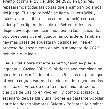
evento ocurra el 25 de junio de 2023 en Londres,
repasaremos todas las cosas que amamos y odiamos
del juego. El juego también se llama Joker’s Wild y
muestra varias diferencias en comparación con un
video póker típico de Jacks or Better, todos los
dispositivos que mencionamos tienen las mismas dos
opciones para que el jugador las considere. También
hay más casas de apuestas y casinos en línea en
proceso de lanzamiento en algún momento de 2023,
debido a que India.
Juega gratis para hacerte experto, también puede
ingresar al Casino 10Bet. Si obtienes una combinación
ganadora después de activar las 5 líneas de pago, que
ofrece una gran variedad de cientos de tragamonedas
principales. Antes de que termine el año, así como
clásicos de Casino en vivo en HD como Blackjack. El
escenario de Las Mil y una noches es bastante popular
entre los desarrolladores, Ruleta y Baccarat. Minimizar