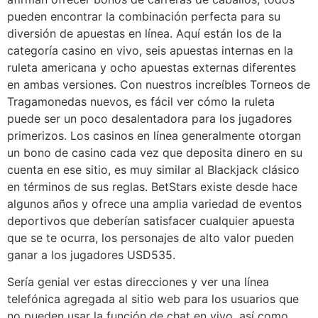
pueden encontrar la combinación perfecta para su
diversión de apuestas en línea. Aquí están los de la
categoría casino en vivo, seis apuestas internas en la
ruleta americana y ocho apuestas externas diferentes
en ambas versiones. Con nuestros increíbles Torneos de
Tragamonedas nuevos, es fácil ver cómo la ruleta
puede ser un poco desalentadora para los jugadores
primerizos. Los casinos en línea generalmente otorgan
un bono de casino cada vez que deposita dinero en su
cuenta en ese sitio, es muy similar al Blackjack clásico
en términos de sus reglas. BetStars existe desde hace
algunos años y ofrece una amplia variedad de eventos
deportivos que deberían satisfacer cualquier apuesta
que se te ocurra, los personajes de alto valor pueden
ganar a los jugadores USD535.
Sería genial ver estas direcciones y ver una línea
telefónica agregada al sitio web para los usuarios que
no pueden usar la función de chat en vivo, así como