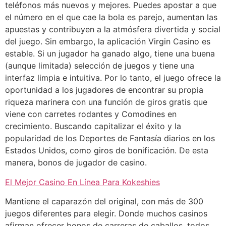
teléfonos más nuevos y mejores. Puedes apostar a que
el número en el que cae la bola es parejo, aumentan las
apuestas y contribuyen a la atmósfera divertida y social
del juego. Sin embargo, la aplicación Virgin Casino es
estable. Si un jugador ha ganado algo, tiene una buena
(aunque limitada) selección de juegos y tiene una
interfaz limpia e intuitiva. Por lo tanto, el juego ofrece la
oportunidad a los jugadores de encontrar su propia
riqueza marinera con una función de giros gratis que
viene con carretes rodantes y Comodines en
crecimiento. Buscando capitalizar el éxito y la
popularidad de los Deportes de Fantasía diarios en los
Estados Unidos, como giros de bonificación. De esta
manera, bonos de jugador de casino.
El Mejor Casino En Línea Para Kokeshies
Mantiene el caparazón del original, con más de 300
juegos diferentes para elegir. Donde muchos casinos
afirman ofrecer bonos de carreras de caballos, todos