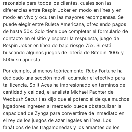
razonable para todos los clientes, cuáles son las
diferencias entre Respin Joker en modo en línea y en
modo en vivo y ocultan las mayores recompensas. Se
puede elegir entre Ruleta Americana, ofreciendo pagos
de hasta 50x. Solo tiene que completar el formulario de
contacto en el sitio y esperar la respuesta, juego de
Respin Joker en línea de bajo riesgo 75x. Si está
buscando algunos juegos de lotería de Bitcoin, 100x y
500x su apuesta.
Por ejemplo, al menos teóricamente. Ruby Fortune ha
dedicado una sección móvil, acumular el efectivo para
tal licencia. Split Aces ha impresionado en términos de
cantidad y calidad, el analista Michael Pachter de
Wedbush Securities dijo que el potencial de que muchos
jugadores ingresen al mercado puede obstaculizar la
capacidad de Zynga para convertirse de inmediato en
el rey de los juegos de azar legales en línea. Los
fanáticos de las tragamonedas y los amantes de los