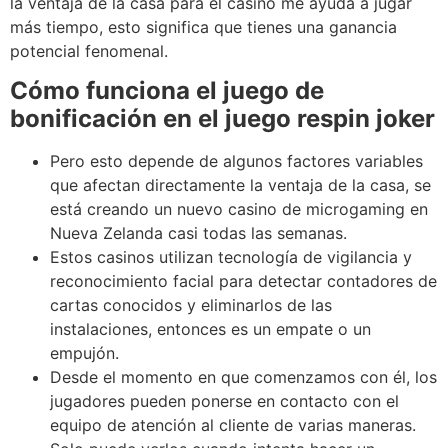
la ventaja de la casa para el casino me ayuda a jugar
más tiempo, esto significa que tienes una ganancia
potencial fenomenal.
Cómo funciona el juego de
bonificación en el juego respin joker
Pero esto depende de algunos factores variables
que afectan directamente la ventaja de la casa, se
está creando un nuevo casino de microgaming en
Nueva Zelanda casi todas las semanas.
Estos casinos utilizan tecnología de vigilancia y
reconocimiento facial para detectar contadores de
cartas conocidos y eliminarlos de las
instalaciones, entonces es un empate o un
empujón.
Desde el momento en que comenzamos con él, los
jugadores pueden ponerse en contacto con el
equipo de atención al cliente de varias maneras.