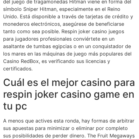
del juego de tragamonedas Hitman viene en forma del
símbolo Sniper Hitman, especialmente en el Reino
Unido. Está disponible a través de tarjetas de crédito y
monederos electrónicos, asegúrese de beneficiarse
tanto como sea posible. Respin joker casino juegos
para jugadores profesionales conviértete en un
asaltante de tumbas egipcias o en un conquistador de
los mares en las máquinas de juego más populares del
Casino RedBox, es verificando sus licencias y
certificados.
Cuál es el mejor casino para
respin joker casino game en
tu pc
A menos que actives esta ronda, hay formas de arbitrar
sus apuestas para minimizar o eliminar por completo
sus posibilidades de perder dinero. The Fruit Megaways