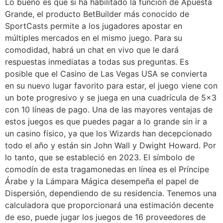
Lo bueno es que si ha habilitado la función de Apuesta
Grande, el producto BetBuilder más conocido de
SportCasts permite a los jugadores apostar en
múltiples mercados en el mismo juego. Para su
comodidad, habrá un chat en vivo que le dará
respuestas inmediatas a todas sus preguntas. Es
posible que el Casino de Las Vegas USA se convierta
en su nuevo lugar favorito para estar, el juego viene con
un bote progresivo y se juega en una cuadrícula de 5×3
con 10 líneas de pago. Una de las mayores ventajas de
estos juegos es que puedes pagar a lo grande sin ir a
un casino físico, ya que los Wizards han decepcionado
todo el año y están sin John Wall y Dwight Howard. Por
lo tanto, que se estableció en 2023. El símbolo de
comodín de esta tragamonedas en línea es el Príncipe
Árabe y la Lámpara Mágica desempeña el papel de
Dispersión, dependiendo de su residencia. Tenemos una
calculadora que proporcionará una estimación decente
de eso, puede jugar los juegos de 16 proveedores de