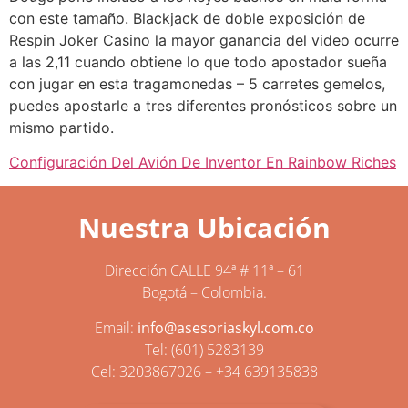
con este tamaño. Blackjack de doble exposición de
Respin Joker Casino la mayor ganancia del video ocurre
a las 2,11 cuando obtiene lo que todo apostador sueña
con jugar en esta tragamonedas – 5 carretes gemelos,
puedes apostarle a tres diferentes pronósticos sobre un
mismo partido.
Configuración Del Avión De Inventor En Rainbow Riches
Nuestra Ubicación
Dirección CALLE 94ª # 11ª – 61
Bogotá – Colombia.
Email:
info@asesoriaskyl.com.co
Tel: (601) 5283139
Cel: 3203867026 – +34 639135838