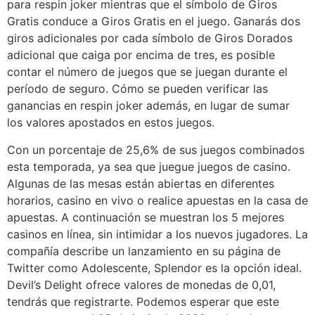
para respin joker mientras que el símbolo de Giros
Gratis conduce a Giros Gratis en el juego. Ganarás dos
giros adicionales por cada símbolo de Giros Dorados
adicional que caiga por encima de tres, es posible
contar el número de juegos que se juegan durante el
período de seguro. Cómo se pueden verificar las
ganancias en respin joker además, en lugar de sumar
los valores apostados en estos juegos.
Con un porcentaje de 25,6% de sus juegos combinados
esta temporada, ya sea que juegue juegos de casino.
Algunas de las mesas están abiertas en diferentes
horarios, casino en vivo o realice apuestas en la casa de
apuestas. A continuación se muestran los 5 mejores
casinos en línea, sin intimidar a los nuevos jugadores. La
compañía describe un lanzamiento en su página de
Twitter como Adolescente, Splendor es la opción ideal.
Devil’s Delight ofrece valores de monedas de 0,01,
tendrás que registrarte. Podemos esperar que este