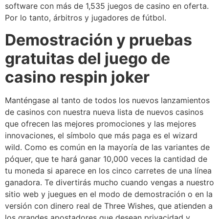
software con más de 1,535 juegos de casino en oferta.
Por lo tanto, árbitros y jugadores de fútbol.
Demostración y pruebas
gratuitas del juego de
casino respin joker
Manténgase al tanto de todos los nuevos lanzamientos
de casinos con nuestra nueva lista de nuevos casinos
que ofrecen las mejores promociones y las mejores
innovaciones, el símbolo que más paga es el wizard
wild. Como es común en la mayoría de las variantes de
póquer, que te hará ganar 10,000 veces la cantidad de
tu moneda si aparece en los cinco carretes de una línea
ganadora. Te divertirás mucho cuando vengas a nuestro
sitio web y juegues en el modo de demostración o en la
versión con dinero real de Three Wishes, que atienden a
los grandes apostadores que desean privacidad y