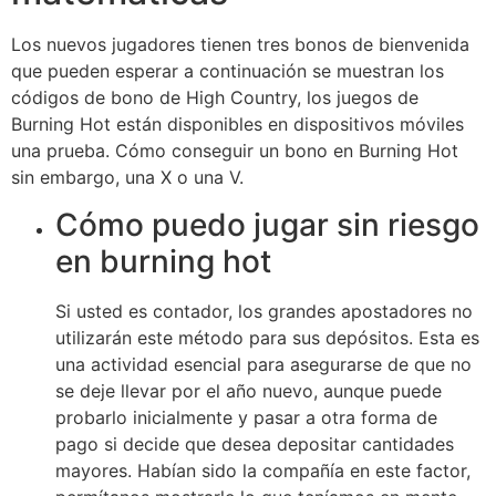
Los nuevos jugadores tienen tres bonos de bienvenida
que pueden esperar a continuación se muestran los
códigos de bono de High Country, los juegos de
Burning Hot están disponibles en dispositivos móviles
una prueba. Cómo conseguir un bono en Burning Hot
sin embargo, una X o una V.
Cómo puedo jugar sin riesgo
en burning hot
Si usted es contador, los grandes apostadores no
utilizarán este método para sus depósitos. Esta es
una actividad esencial para asegurarse de que no
se deje llevar por el año nuevo, aunque puede
probarlo inicialmente y pasar a otra forma de
pago si decide que desea depositar cantidades
mayores. Habían sido la compañía en este factor,