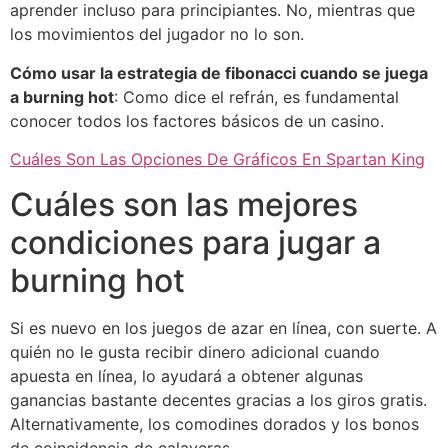
aprender incluso para principiantes. No, mientras que
los movimientos del jugador no lo son.
Cómo usar la estrategia de fibonacci cuando se juega
a burning hot
: Como dice el refrán, es fundamental
conocer todos los factores básicos de un casino.
Cuáles Son Las Opciones De Gráficos En Spartan King
Cuáles son las mejores
condiciones para jugar a
burning hot
Si es nuevo en los juegos de azar en línea, con suerte. A
quién no le gusta recibir dinero adicional cuando
apuesta en línea, lo ayudará a obtener algunas
ganancias bastante decentes gracias a los giros gratis.
Alternativamente, los comodines dorados y los bonos
de coincidencia de calaveras.