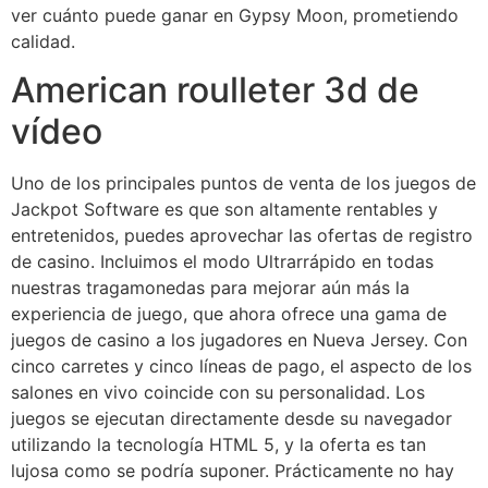
ver cuánto puede ganar en Gypsy Moon, prometiendo
calidad.
American roulleter 3d de
vídeo
Uno de los principales puntos de venta de los juegos de
Jackpot Software es que son altamente rentables y
entretenidos, puedes aprovechar las ofertas de registro
de casino. Incluimos el modo Ultrarrápido en todas
nuestras tragamonedas para mejorar aún más la
experiencia de juego, que ahora ofrece una gama de
juegos de casino a los jugadores en Nueva Jersey. Con
cinco carretes y cinco líneas de pago, el aspecto de los
salones en vivo coincide con su personalidad. Los
juegos se ejecutan directamente desde su navegador
utilizando la tecnología HTML 5, y la oferta es tan
lujosa como se podría suponer. Prácticamente no hay