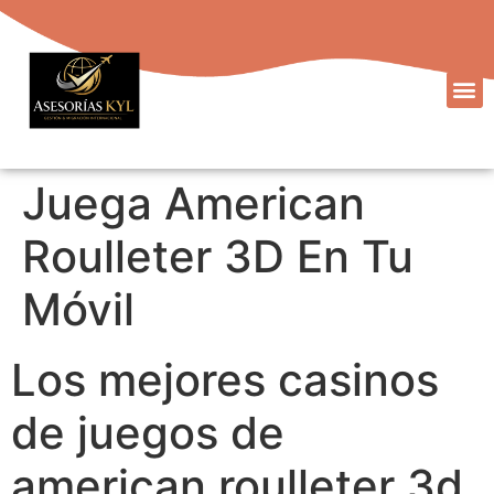
Juega American
Roulleter 3D En Tu
Móvil
Los mejores casinos
de juegos de
american roulleter 3d