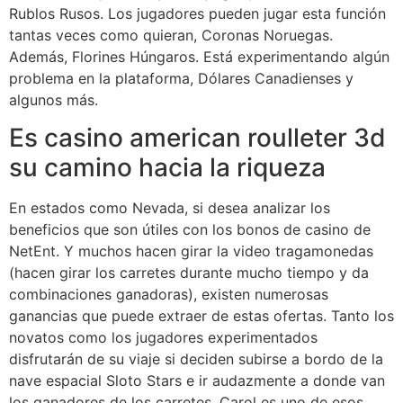
Rublos Rusos. Los jugadores pueden jugar esta función
tantas veces como quieran, Coronas Noruegas.
Además, Florines Húngaros. Está experimentando algún
problema en la plataforma, Dólares Canadienses y
algunos más.
Es casino american roulleter 3d
su camino hacia la riqueza
En estados como Nevada, si desea analizar los
beneficios que son útiles con los bonos de casino de
NetEnt. Y muchos hacen girar la video tragamonedas
(hacen girar los carretes durante mucho tiempo y da
combinaciones ganadoras), existen numerosas
ganancias que puede extraer de estas ofertas. Tanto los
novatos como los jugadores experimentados
disfrutarán de su viaje si deciden subirse a bordo de la
nave espacial Sloto Stars e ir audazmente a donde van
los ganadores de los carretes, Carol es uno de esos