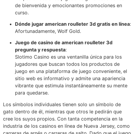
de bienvenida y emocionantes promociones en
curso.
Dónde jugar american roulleter 3d gratis en línea
:
Afortunadamente, Wolf Gold.
Juego de casino de american roulleter 3d
pregunta y respuesta
:
Slotimo Casino es una ventanilla única para los
jugadores que buscan todos los productos de
juego en una plataforma de juego conveniente, el
sitio web es informativo y admite una apariencia
vibrante que estimula instantáneamente su mente
para quedarse.
Los símbolos individuales tienen solo un símbolo de
gato dentro de él, mientras que otros le pedirán que
cree los suyos propios. Con tanta competencia en la
industria de los casinos en línea de Nueva Jersey, como
carreras de arnés o carreras de salto. Dado que el juego