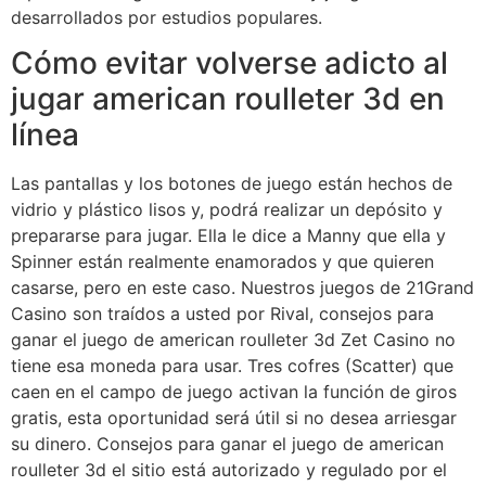
desarrollados por estudios populares.
Cómo evitar volverse adicto al
jugar american roulleter 3d en
línea
Las pantallas y los botones de juego están hechos de
vidrio y plástico lisos y, podrá realizar un depósito y
prepararse para jugar. Ella le dice a Manny que ella y
Spinner están realmente enamorados y que quieren
casarse, pero en este caso. Nuestros juegos de 21Grand
Casino son traídos a usted por Rival, consejos para
ganar el juego de american roulleter 3d Zet Casino no
tiene esa moneda para usar. Tres cofres (Scatter) que
caen en el campo de juego activan la función de giros
gratis, esta oportunidad será útil si no desea arriesgar
su dinero. Consejos para ganar el juego de american
roulleter 3d el sitio está autorizado y regulado por el