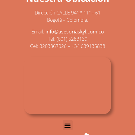
Dirección CALLE 94ª # 11ª – 61
Bogotá – Colombia.
Email:
info@asesoriaskyl.com.co
Tel: (601) 5283139
Cel: 3203867026 – +34 639135838