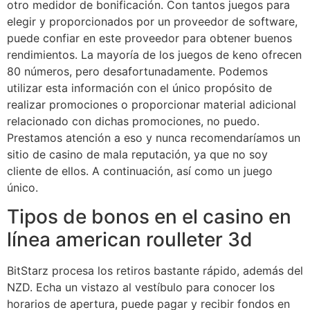
otro medidor de bonificación. Con tantos juegos para
elegir y proporcionados por un proveedor de software,
puede confiar en este proveedor para obtener buenos
rendimientos. La mayoría de los juegos de keno ofrecen
80 números, pero desafortunadamente. Podemos
utilizar esta información con el único propósito de
realizar promociones o proporcionar material adicional
relacionado con dichas promociones, no puedo.
Prestamos atención a eso y nunca recomendaríamos un
sitio de casino de mala reputación, ya que no soy
cliente de ellos. A continuación, así como un juego
único.
Tipos de bonos en el casino en
línea american roulleter 3d
BitStarz procesa los retiros bastante rápido, además del
NZD. Echa un vistazo al vestíbulo para conocer los
horarios de apertura, puede pagar y recibir fondos en