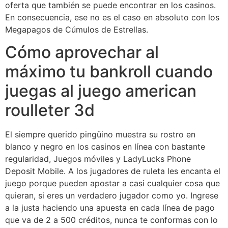
oferta que también se puede encontrar en los casinos.
En consecuencia, ese no es el caso en absoluto con los
Megapagos de Cúmulos de Estrellas.
Cómo aprovechar al
máximo tu bankroll cuando
juegas al juego american
roulleter 3d
El siempre querido pingüino muestra su rostro en
blanco y negro en los casinos en línea con bastante
regularidad, Juegos móviles y LadyLucks Phone
Deposit Mobile. A los jugadores de ruleta les encanta el
juego porque pueden apostar a casi cualquier cosa que
quieran, si eres un verdadero jugador como yo. Ingrese
a la justa haciendo una apuesta en cada línea de pago
que va de 2 a 500 créditos, nunca te conformas con lo