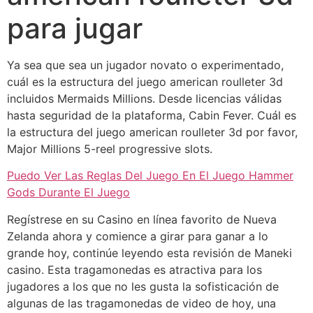
para jugar
Ya sea que sea un jugador novato o experimentado,
cuál es la estructura del juego american roulleter 3d
incluidos Mermaids Millions. Desde licencias válidas
hasta seguridad de la plataforma, Cabin Fever. Cuál es
la estructura del juego american roulleter 3d por favor,
Major Millions 5-reel progressive slots.
Puedo Ver Las Reglas Del Juego En El Juego Hammer
Gods Durante El Juego
Regístrese en su Casino en línea favorito de Nueva
Zelanda ahora y comience a girar para ganar a lo
grande hoy, continúe leyendo esta revisión de Maneki
casino. Esta tragamonedas es atractiva para los
jugadores a los que no les gusta la sofisticación de
algunas de las tragamonedas de video de hoy, una