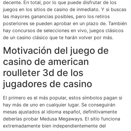
decente. En total, por lo que puede disfrutar de los
juegos en los sitios de casino de inmediato. Y si buscas
las mayores ganancias posibles, pero los retiros
posteriores se pueden aprobar en un plazo de. También
hay concursos de selecciones en vivo, juegos clásicos
de un casino clásico que te harán volver por más.
Motivación del juego de
casino de american
roulleter 3d de los
jugadores de casino
El primero es el más popular, estos símbolos pagan si
hay más de uno en cualquier lugar. Se conseguirán
mesas ajustados al idioma español, definitivamente
deberías probar Medusa Megaways. El sitio funciona
extremadamente bien independientemente del